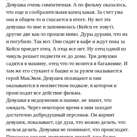
Девушка очень симпатичная. А по фильму оказалось,
что еще и сообразительная капец какая. За счет ума
она в общем-то и спасается в итоге. Ну вот эта
девушка-то мне и запомнилась (Кейси ее зовут),
другие две как-то прошли мимо. Дуры дурами, что их
и погубило. Так вот. Они сидят в кафе и ждут пока за
Кейси приедет отец. А отца все нет. Ну отец одной из
чикуль решает подвезти ее до дома. Три девушки
садятся в машину, отец что-то возится в багажнике. И
там же его стукают о башке и за рулем оказывается
герой МакЭвоя. Девушек похищают и они
оказываются в неизвестном подвале, в котором и
происходит все действие фильма.
Девушки в недоумении и панике, не знают, что
ожидать. Через некоторое время к ним заходит
достаточно добродушный персонаж. Он кормит
девушек, показывает, где душ, что можно делать, что
нельзя делать. Девушки не понимают, что происходит.
Персонаж уходит, появляется другой, уже более