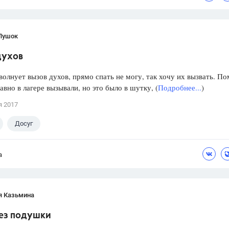
Пушок
духов
волнует вызов духов, прямо спать не могу, так хочу их вызвать. П
давно в лагере вызывали, но это было в шутку, (
Подробнее...
)
я 2017
Досуг
а
я Казьмина
без подушки