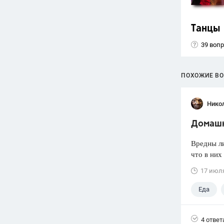
Танцы
39 воп
ПОХОЖИЕ В
Нико
Домашн
Вредны л
что в них
17 июл
Еда
4 ответ