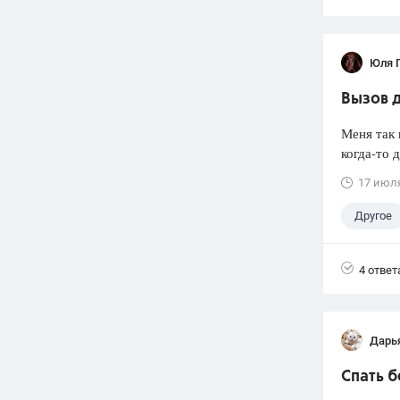
Юля 
Вызов 
Меня так 
когда-то 
17 июл
Другое
4 ответ
Дарь
Спать 