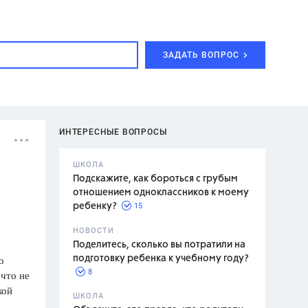
ЗАДАТЬ ВОПРОС
ИНТЕРЕСНЫЕ ВОПРОСЫ
ШКОЛА
Подскажите, как бороться с грубым
отношением одноклассников к моему
15
ребенку?
с,
7 класс,
НОВОСТИ
2 класс
Поделитесь, сколько вы потратили на
о
подготовку ребенка к учебному году?
8
 что не
кой
.,
ШКОЛА
асян Л.С.,