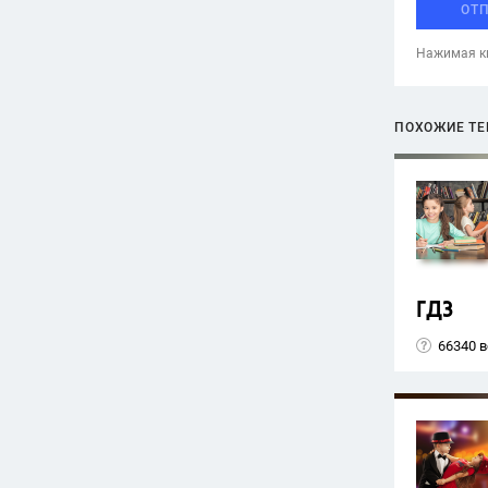
ОТ
Нажимая кн
ПОХОЖИЕ Т
ГДЗ
66340 