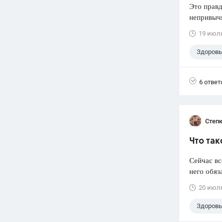
Это правд
непривычн
19 июл
Здоровь
6 ответ
Степк
Что так
Сейчас вс
него обяз
20 июл
Здоровь