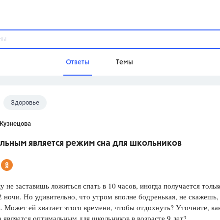
Ответы
Темы
Здоровье
ы
Домашнее задание
Русский язык,
Химия,
Геометрия,
 Кузнецова
Обществознание,
Физика
льным является режим сна для школьников
Школа
9 класс,
8 класс,
11 класс,
10 клас
6 класс,
4 класс,
5 класс,
1 класс,
 не заставишь ложиться спать в 10 часов, иногда получается тольк
Учебники
2 ночи. Но удивительно, что утром вполне бодренькая, не скажешь,
. Может ей хватает этого времени, чтобы отдохнуть? Уточните, ка
Разумовская М.М.,
Габриелян О.С
 является оптимальным для школьников в возрасте 9 лет?
Рудзитис Г.Е.,
Цыбулько И.П.,
Атан