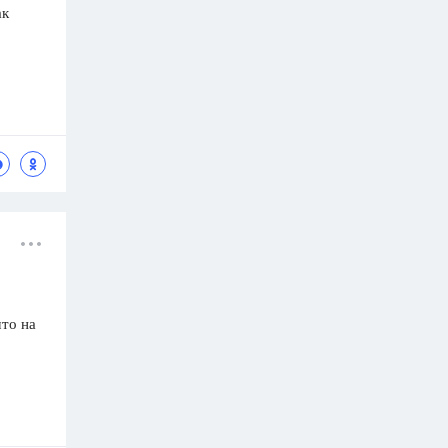
ак
что на