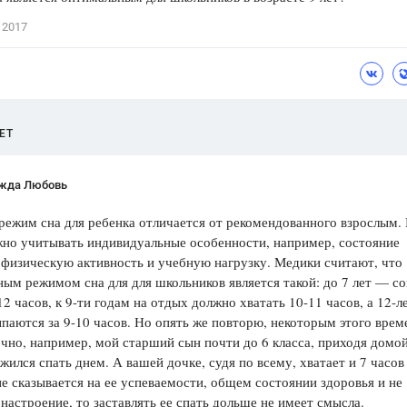
Цветков Л. А.
 2017
Психология
Отношения,
Любовь,
Красота,
Во
ПОКАЗАТЬ ВСЕ
ЕТ
жда Любовь
режим сна для ребенка отличается от рекомендованного взрослым.
жно учитывать индивидуальные особенности, например, состояние
 физическую активность и учебную нагрузку. Медики считают, что
ым режимом сна для для школьников является такой: до 7 лет — со
12 часов, к 9-ти годам на отдых должно хватать 10-11 часов, а 12-л
паются за 9-10 часов. Но опять же повторю, некоторым этого врем
чно, например, мой старший сын почти до 6 класса, приходя домой
жился спать днем. А вашей дочке, судя по всему, хватает и 7 часов 
не сказывается на ее успеваемости, общем состоянии здоровья и не
настроение, то заставлять ее спать дольше не имеет смысла.