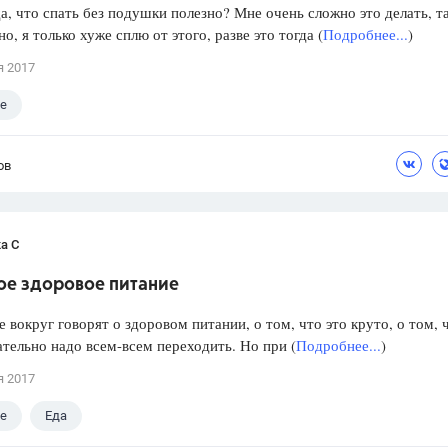
а, что спать без подушки полезно? Мне очень сложно это делать, т
о, я только хуже сплю от этого, разве это тогда (
Подробнее...
)
я 2017
е
ов
а С
ое здоровое питание
е вокруг говорят о здоровом питании, о том, что это круто, о том, 
ательно надо всем-всем переходить. Но при (
Подробнее...
)
я 2017
е
Еда