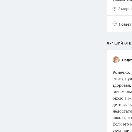
2 марта
Вузы
1752
ответа
1 ответ
Олимпиады
82
ответа
Spotlight
ЛУЧШИЙ ОТВ
1551
ответ
ГИА
Наде
280
ответов
Конечно, 
этого, ну
здоровья,
оптимальн
около 11-
дети высы
недостато
школы, ло
Если это 
ухудшает 