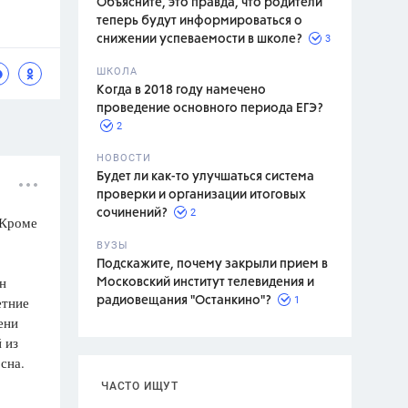
Объясните, это правда, что родители
теперь будут информироваться о
3
снижении успеваемости в школе?
ШКОЛА
спитание
Когда в 2018 году намечено
проведение основного периода ЕГЭ?
2
НОВОСТИ
Будет ли как-то улучшаться система
проверки и организации итоговых
2
сочинений?
 Кроме
ВУЗЫ
Подскажите, почему закрыли прием в
н
Московский институт телевидения и
етние
1
радиовещания "Останкино"?
ени
 из
сна.
ЧАСТО ИЩУТ