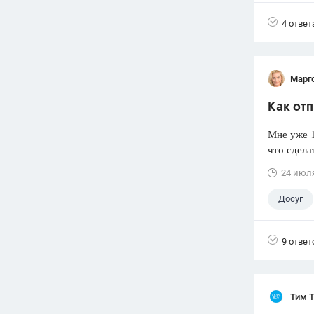
4 ответ
Марг
Как отп
Мне уже 1
что сдела
24 июл
Досуг
9 ответ
Тим 