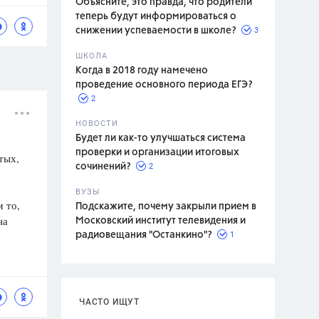
Объясните, это правда, что родители
теперь будут информироваться о
3
снижении успеваемости в школе?
ШКОЛА
спитание
Когда в 2018 году намечено
проведение основного периода ЕГЭ?
2
НОВОСТИ
Будет ли как-то улучшаться система
проверки и организации итоговых
тых,
2
сочинений?
ВУЗЫ
 то,
Подскажите, почему закрыли прием в
на
Московский институт телевидения и
1
радиовещания "Останкино"?
ЧАСТО ИЩУТ