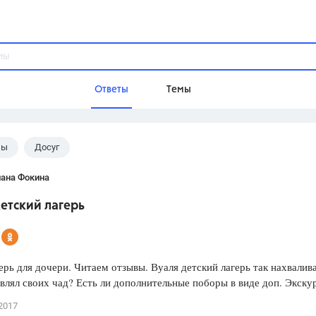
Ответы
Темы
лы
Досуг
ы
Домашнее задание
Русский язык,
Химия,
Геометрия,
лана Фокина
Обществознание,
Физика
етский лагерь
Школа
9 класс,
8 класс,
11 класс,
10 клас
6 класс,
4 класс,
5 класс,
1 класс,
рь для дочери. Читаем отзывы. Вуаля детский лагерь так нахвалив
Учебники
влял своих чад? Есть ли дополнительные поборы в виде доп. Экску
Разумовская М.М.,
Габриелян О.С
2017
Рудзитис Г.Е.,
Цыбулько И.П.,
Атан