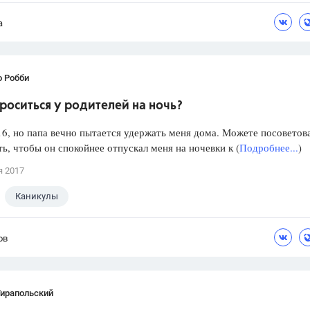
а
о Робби
роситься у родителей на ночь?
6, но папа вечно пытается удержать меня дома. Можете посоветова
ть, чтобы он спокойнее отпускал меня на ночевки к (
Подробнее...
)
я 2017
Каникулы
ов
Тирапольский