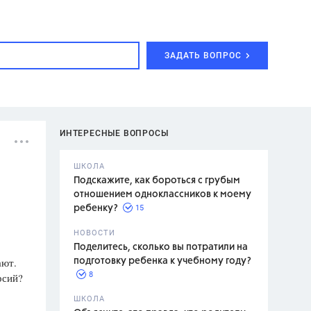
ЗАДАТЬ ВОПРОС
ИНТЕРЕСНЫЕ ВОПРОСЫ
ШКОЛА
Подскажите, как бороться с грубым
отношением одноклассников к моему
15
ребенку?
с,
7 класс,
НОВОСТИ
2 класс
Поделитесь, сколько вы потратили на
ают.
подготовку ребенка к учебному году?
8
рсий?
.,
ШКОЛА
асян Л.С.,