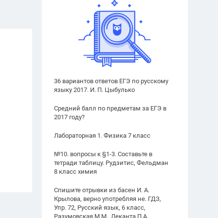
36 вариантов ответов ЕГЭ по русскому
языку 2017. И. П. Цыбулько
Средний балл по предметам за ЕГЭ в
2017 году?
Лабораторная 1. Физика 7 класс
№10. вопросы к §1-3. Составьте в
тетради таблицу. Рудзитис, Фельдман
8 класс химия
Спишите отрывки из басен И. А.
Крылова, верно употребляя не. ГДЗ,
Упр. 72, Русский язык, 6 класс,
Разумовская М.М., Леканта П.А.