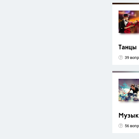
Танцы
39 воп
Музык
56 воп