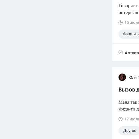
Говорят в
интересно
15 июл
Фильмы
4 ответ
Юля 
Вызов 
Меня так 
когда-то 
17 июл
Другое