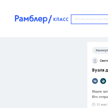
?
Канику
Популярные тем
Свет
ГДЗ
67571
ответ
Вуаля д
ЕГЭ
3273
ответа
ОГЭ
Ищем лаге
3460
ответов
Кто отпра
ФИПИ
31 мая 
30
ответов