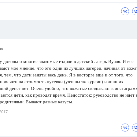
Цветков Л. А.
Психология
Отношения,
Любовь,
Красота,
Во
ПОКАЗАТЬ ВСЕ
на
у довольно многие знакомые ездили в детский лагерь Вуаля. И все
ают мое мнение, что это один из лучших лагерей, начиная от вожа
я, тем, что дети заняты весь день. Я в восторге еще и от того, что
просчитана стоимость путевки (учтены экскурсии) и лишних
ний денег нет. Очень удобно, что вожатые скидывают в инстаграмм
аются дети, как проводят время. Недостаток: руководство не идет 
 родителями. Бывают разные казусы.
2017