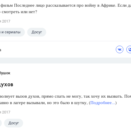
 фильм Последнее лицо рассказывается про войну в Африке. Если да
 смотреть или нет?
я 2017
 и сериалы
Досуг
а
Пушок
духов
волнует вызов духов, прямо спать не могу, так хочу их вызвать. П
давно в лагере вызывали, но это было в шутку, (
Подробнее...
)
я 2017
Досуг