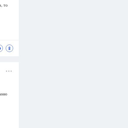
, то
омню