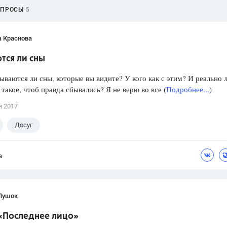
ОПРОСЫ
5
а Краснова
тся ли сны
ываются ли сны, которые вы видите? У кого как с этим? И реально 
такое, чтоб правда сбывались? Я не верю во все (
Подробнее...
)
я 2017
Досуг
а
Пушок
«Последнее лицо»