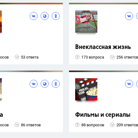
Внеклассная жизнь
росов
53 ответа
173 вопроса
256 ответо
а
Фильмы и сериалы
росов
86 ответов
88 вопросов
209 ответо