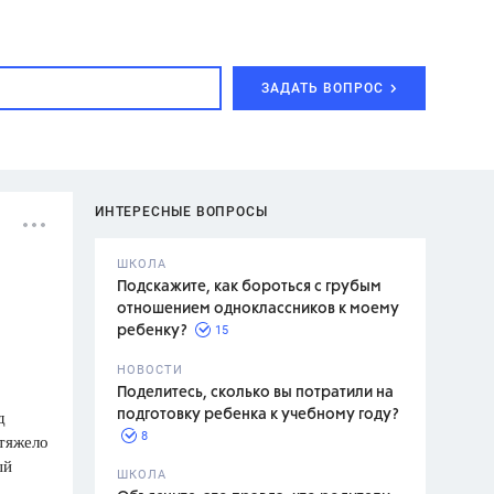
ЗАДАТЬ ВОПРОС
ИНТЕРЕСНЫЕ ВОПРОСЫ
ШКОЛА
Подскажите, как бороться с грубым
отношением одноклассников к моему
15
ребенку?
с,
7 класс,
НОВОСТИ
2 класс
Поделитесь, сколько вы потратили на
д
подготовку ребенка к учебному году?
8
 тяжело
ый
.,
ШКОЛА
асян Л.С.,