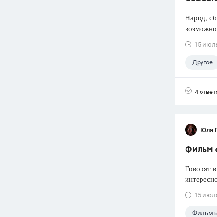
Народ, сб
возможно 
15 июл
Другое
4 ответ
Юля 
Фильм 
Говорят в
интересно
15 июл
Фильмы