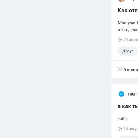
Как отп
Мне уже 1
что сдела
24 июл
Досуг
9 ответ
Тим 
а как т
сабж
14 авгу