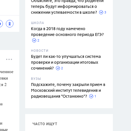
Объясните, это правда, что родители
теперь будут информироваться о
3
снижении успеваемости в школе?
ШКОЛА
спитание
Когда в 2018 году намечено
проведение основного периода ЕГЭ?
2
НОВОСТИ
Будет ли как-то улучшаться система
проверки и организации итоговых
2
сочинений?
иченное
евки
ВУЗЫ
ся 2
Подскажите, почему закрыли прием в
Московский институт телевидения и
1
радиовещания "Останкино"?
на
 и
ЧАСТО ИЩУТ
нные