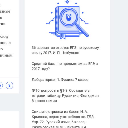
,
лезные
то
изнь
 силу
енциал
36 вариантов ответов ЕГЭ по русскому
но
языку 2017. И. П. Цыбулько
тличным
Средний балл по предметам за ЕГЭ в
2017 году?
Лабораторная 1. Физика 7 класс
№10. вопросы к §1-3. Составьте в
тетради таблицу. Рудзитис, Фельдман
8 класс химия
Спишите отрывки из басен И. А.
Крылова, верно употребляя не. ГДЗ,
Упр. 72, Русский язык, 6 класс,
Разумовская М.М., Леканта П.А.