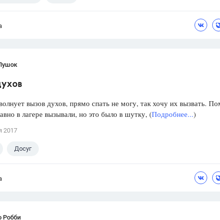
а
Пушок
духов
волнует вызов духов, прямо спать не могу, так хочу их вызвать. П
давно в лагере вызывали, но это было в шутку, (
Подробнее...
)
я 2017
Досуг
а
о Робби