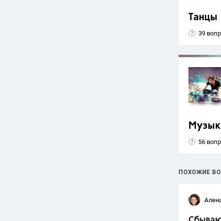
Танцы
39 воп
Музык
56 воп
ПОХОЖИЕ В
Ален
Сбываю