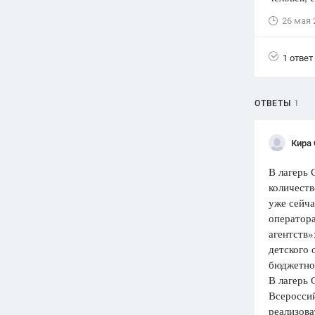
26 мая 
Вузы
1752
ответа
1 ответ
Олимпиады
82
ответа
Spotlight
ОТВЕТЫ
1
1551
ответ
ГИА
Кира
280
ответов
В лагерь 
количеств
уже сейча
оператора
агентств»
детского
бюджетной
В лагерь 
Всероссий
реализова