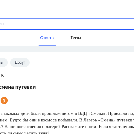
Ответы
Темы
лы
Досуг
ы
Домашнее задание
Русский язык,
Химия,
Геометрия,
 К
Обществознание,
Физика
смена путевки
Школа
9 класс,
8 класс,
11 класс,
10 клас
6 класс,
4 класс,
5 класс,
1 класс,
знакомых дети были прошлым летом в ВДЦ «Смена». Приехали по
Учебники
ием. Будто бы они в космосе побывали. В Лагерь «Смена» путевки
ь? Ваши впечатления о лагере? Расскажите о нем. Если я застенчив
Разумовская М.М.,
Габриелян О.С
есть ли смысл ехать туда?
Рудзитис Г.Е.,
Цыбулько И.П.,
Атан