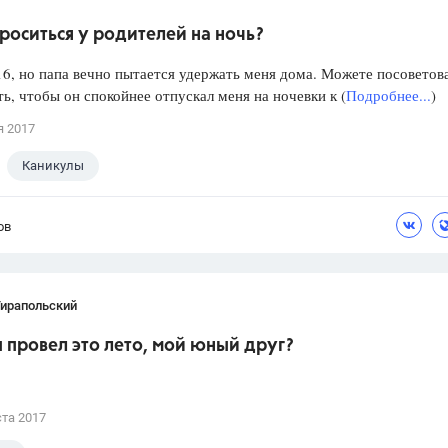
роситься у родителей на ночь?
6, но папа вечно пытается удержать меня дома. Можете посоветова
ть, чтобы он спокойнее отпускал меня на ночевки к (
Подробнее...
)
я 2017
Каникулы
ов
Тирапольский
ы провел это лето, мой юный друг?
ста 2017