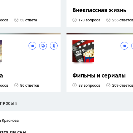
Внеклассная жизнь
росов
53 ответа
173 вопроса
256 ответо
а
Фильмы и сериалы
росов
86 ответов
88 вопросов
209 ответо
ОПРОСЫ
5
а Краснова
тся ли сны