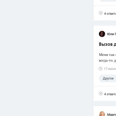
4 ответ
Юля 
Вызов 
Меня так 
когда-то 
17 июл
Другое
4 ответ
Марг