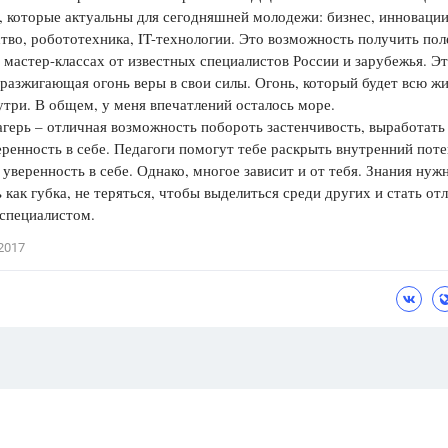
 которые актуальны для сегодняшней молодежи: бизнес, инновации
тво, робототехника, IT-технологии. Это возможность получить по
 мастер-классах от известных специалистов России и зарубежья. Э
разжигающая огонь веры в свои силы. Огонь, который будет всю ж
утри. В общем, у меня впечатлений осталось море.
герь – отличная возможность побороть застенчивость, выработать
еренность в себе. Педагоги помогут тебе раскрыть внутренний пот
 уверенность в себе. Однако, многое зависит и от тебя. Знания нуж
 как губка, не теряться, чтобы выделиться среди других и стать о
специалистом.
2017