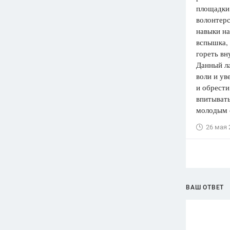
площадки,
волонтерс
навыки на
вспышка, 
гореть вн
Данный ла
воли и ув
и обрести
впитывать
молодым 
26 мая 
ВАШ ОТВЕТ