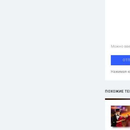
Можно вве
ОТ
Нажимая кн
ПОХОЖИЕ Т