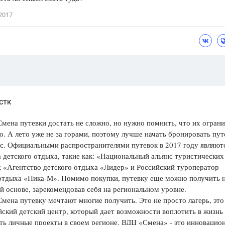
Цветков Л. А.
2017
Психология
Отношения,
Любовь,
Красота,
Во
ПОКАЗАТЬ ВСЕ
 СТК
Смена путевки достать не сложно, но нужно помнить, что их огран
о. А лето уже не за горами, поэтому лучше начать бронировать пут
с. Официальными распространителями путевок в 2017 году являют
 детского отдыха, такие как: «Национальный альянс туристических
; «Агентство детского отдыха «Лидер» и Российский туроператор
 отдыха «Ника-М». Помимо покупки, путевку еще можно получить 
 основе, зарекомендовав себя на региональном уровне.
Смена путевку мечтают многие получить. Это не просто лагерь, это
ский детский центр, который дает возможности воплотить в жизнь
ть личные проекты в своем регионе. ВДЦ «Смена» - это инновацио