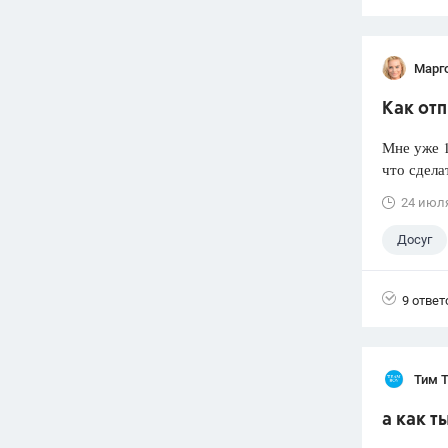
Марг
Как отп
Мне уже 1
что сдела
24 июл
Досуг
9 ответ
Тим 
а как т