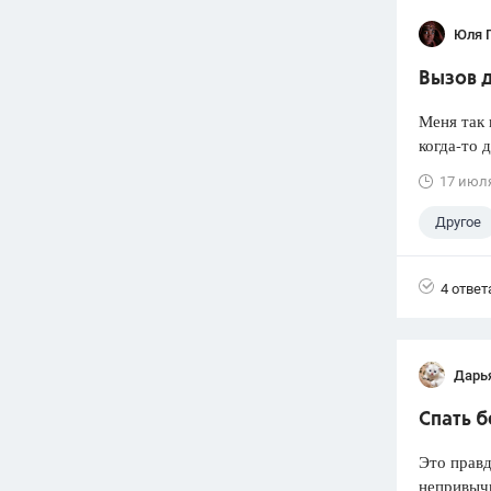
Юля 
Вызов 
Меня так 
когда-то 
17 июл
Другое
4 ответ
Дарь
Спать 
Это правд
непривычн