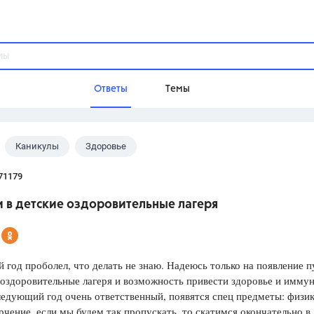
Ответы
Темы
Каникулы
Здоровье
ы
Домашнее задание
Русский язык,
Химия,
Геометрия,
71179
Обществознание,
Физика
 в детские оздоровительные лагеря
Школа
9 класс,
8 класс,
11 класс,
10 клас
6 класс,
4 класс,
5 класс,
1 класс,
 год проболел, что делать не знаю. Надеюсь только на появление п
Учебники
 оздоровительные лагеря и возможность привести здоровье и иммун
едующий год очень ответственный, появятся спец предметы: физик
Разумовская М.М.,
Габриелян О.С
рчение, если мы будем так пропускать, то скатимся окончательно в
Рудзитис Г.Е.,
Цыбулько И.П.,
Атан