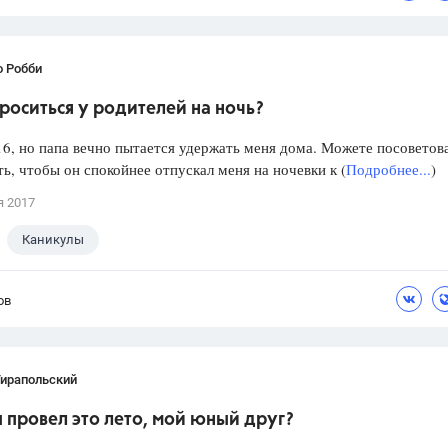
о Робби
роситься у родителей на ночь?
6, но папа вечно пытается удержать меня дома. Можете посоветова
ть, чтобы он спокойнее отпускал меня на ночевки к (
Подробнее...
)
я 2017
Каникулы
ов
Тирапольский
ы провел это лето, мой юный друг?