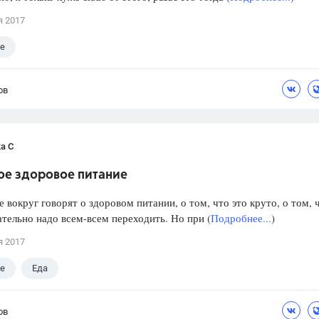
я 2017
е
ов
а С
ое здоровое питание
е вокруг говорят о здоровом питании, о том, что это круто, о том, 
ательно надо всем-всем переходить. Но при (
Подробнее...
)
я 2017
е
Еда
ов