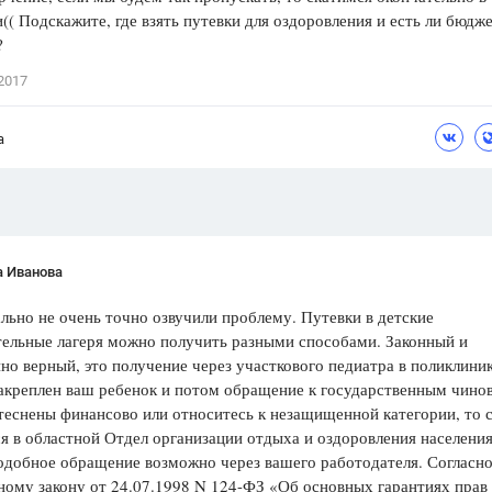
(( Подскажите, где взять путевки для оздоровления и есть ли бюдж
Цветков Л. А.
?
Психология
2017
Отношения,
Любовь,
Красота,
Во
а
ПОКАЗАТЬ ВСЕ
а Иванова
льно не очень точно озвучили проблему. Путевки в детские
тельные лагеря можно получить разными способами. Законный и
но верный, это получение через участкового педиатра в поликлиник
акреплен ваш ребенок и потом обращение к государственным чино
теснены финансово или относитесь к незащищенной категории, то 
я в областной Отдел организации отдыха и оздоровления населения
одобное обращение возможно через вашего работодателя. Согласн
ому закону от 24.07.1998 N 124-ФЗ «Об основных гарантиях прав