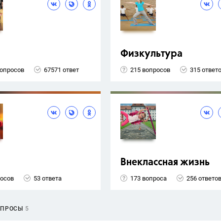
Физкультура
вопросов
67571 ответ
215 вопросов
315 ответ
Внеклассная жизнь
росов
53 ответа
173 вопроса
256 ответо
ОПРОСЫ
5