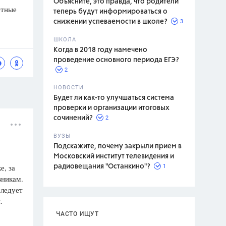
Объясните, это правда, что родители
етные
теперь будут информироваться о
3
снижении успеваемости в школе?
ШКОЛА
спитание
Когда в 2018 году намечено
проведение основного периода ЕГЭ?
2
НОВОСТИ
Будет ли как-то улучшаться система
проверки и организации итоговых
2
сочинений?
ВУЗЫ
Подскажите, почему закрыли прием в
Московский институт телевидения и
е, за
1
радиовещания "Останкино"?
вникам.
следует
.
о
ЧАСТО ИЩУТ