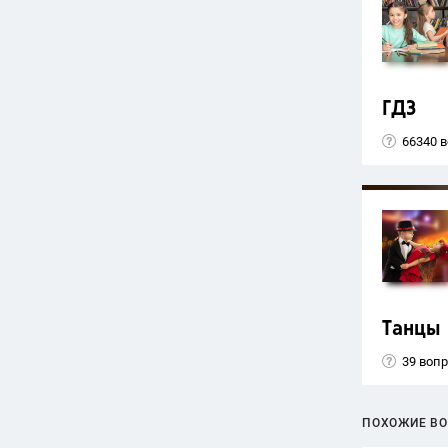
ГДЗ
66340 
Танцы
39 воп
ПОХОЖИЕ В