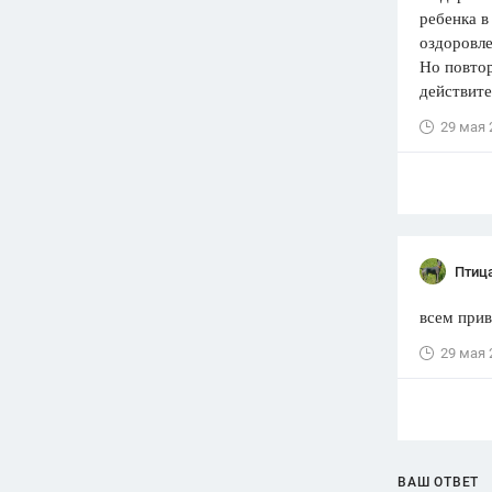
ребенка в
оздоровле
Но повтор
действит
29 мая 
Птиц
всем прив
29 мая 
ВАШ ОТВЕТ