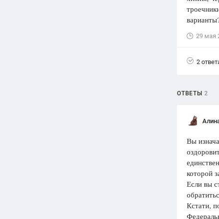
троечники
Вузы
варианты
1752
ответа
29 мая 
Олимпиады
82
ответа
2 ответ
Spotlight
1551
ответ
ОТВЕТЫ
2
ГИА
280
ответов
Алин
Вы изнача
оздорови
единствен
которой з
Если вы с
обратитьс
Кстати, п
Федеральн