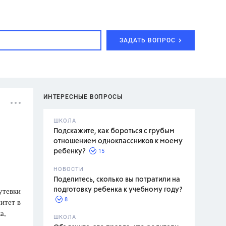
ЗАДАТЬ ВОПРОС
ИНТЕРЕСНЫЕ ВОПРОСЫ
ШКОЛА
Подскажите, как бороться с грубым
отношением одноклассников к моему
15
ребенку?
с,
7 класс,
НОВОСТИ
2 класс
Поделитесь, сколько вы потратили на
утевки
подготовку ребенка к учебному году?
8
итет в
а,
.,
ШКОЛА
асян Л.С.,