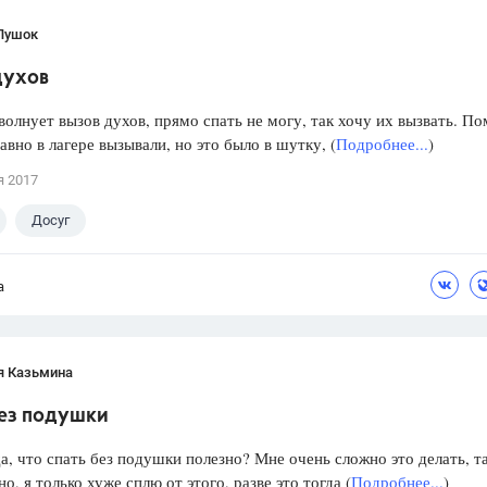
Пушок
духов
волнует вызов духов, прямо спать не могу, так хочу их вызвать. П
давно в лагере вызывали, но это было в шутку, (
Подробнее...
)
я 2017
Досуг
а
я Казьмина
без подушки
а, что спать без подушки полезно? Мне очень сложно это делать, т
о, я только хуже сплю от этого, разве это тогда (
Подробнее...
)