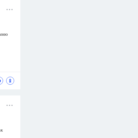
омню
ак