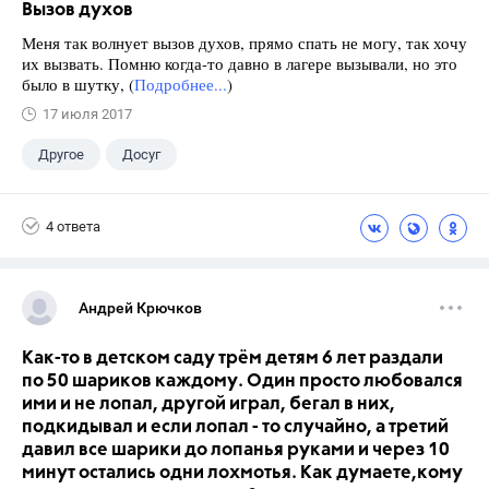
Вызов духов
Меня так волнует вызов духов, прямо спать не могу, так хочу
их вызвать. Помню когда-то давно в лагере вызывали, но это
было в шутку, (
Подробнее...
)
17 июля 2017
Другое
Досуг
4 ответа
Андрей Крючков
Как-то в детском саду трём детям 6 лет раздали
по 50 шариков каждому. Один просто любовался
ими и не лопал, другой играл, бегал в них,
подкидывал и если лопал - то случайно, а третий
давил все шарики до лопанья руками и через 10
минут остались одни лохмотья. Как думаете,кому