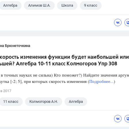
Алгебра
Алимов Ш.А.
Школа
9 класс
ана Брюнеточкина
скорость изменения функции будет наибольшей или
ьшей? Алгебра 10-11 класс Колмогоров Упр 308
в точных науках не сильна) Кто поможет?) Найдите значения аргу
утка [-2; 5], при которых скорость изменения (
Подробнее...
)
та 2017
11 класс
Колмогоров А.Н.
Алгебра