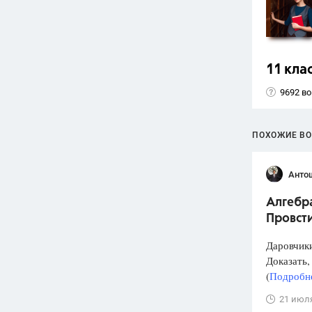
11 кла
9692 в
ПОХОЖИЕ В
Анто
Алгебра
Провст
Даровчики
Доказать, 
(
Подробне
21 июл