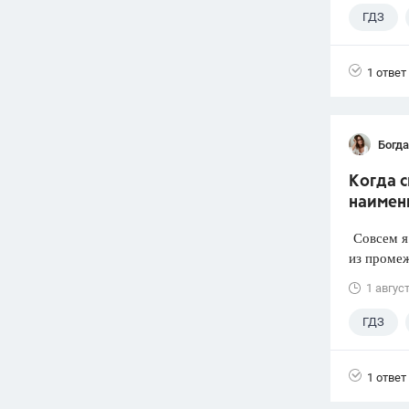
ГДЗ
1 ответ
Богд
Когда 
наимен
Совсем я 
из промеж
1 авгус
ГДЗ
1 ответ