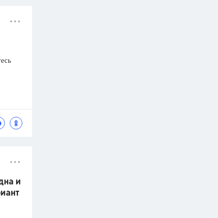
тесь
дна и
риант