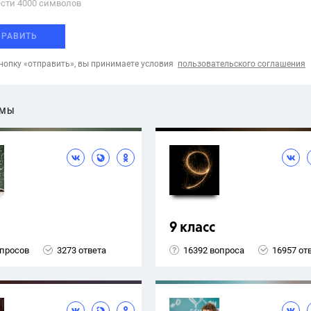
сти 4000 cимволов
ПРАВИТЬ
опку «отправить», вы принимаете условия
пользовательского соглашения
ЕМЫ
9 класс
опросов
3273 ответа
16392 вопроса
16957 от