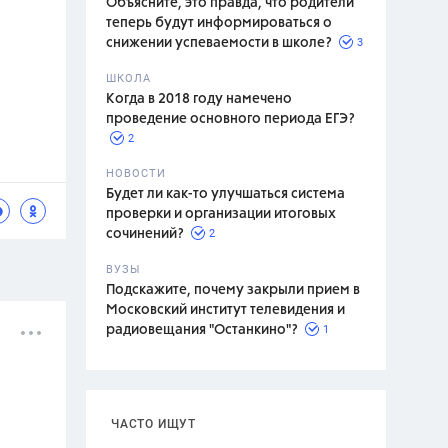
Объясните, это правда, что родители
теперь будут информироваться о
3
снижении успеваемости в школе?
ШКОЛА
спитание
Когда в 2018 году намечено
проведение основного периода ЕГЭ?
2
НОВОСТИ
Будет ли как-то улучшаться система
проверки и организации итоговых
2
сочинений?
ВУЗЫ
Подскажите, почему закрыли прием в
Московский институт телевидения и
1
радиовещания "Останкино"?
ЧАСТО ИЩУТ