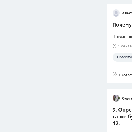
Алек
Почему 
Читали но
5 сентя
Новости
18 отве
Ольга
9. Опре
та же б
12.