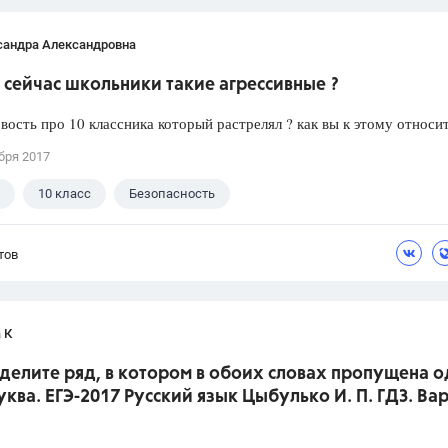
сандра Александровна
сейчас школьники такие агрессивные ?
вость про 10 классника который растрелял ? как вы к этому относи
бря 2017
10 класс
Безопасность
тов
 К
делите ряд, в котором в обоих словах пропущена о
уква. ЕГЭ-2017 Русский язык Цыбулько И. П. ГДЗ. Ва