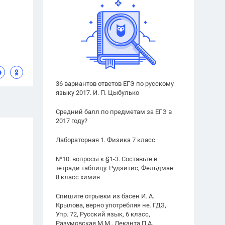
36 вариантов ответов ЕГЭ по русскому
языку 2017. И. П. Цыбулько
Средний балл по предметам за ЕГЭ в
2017 году?
Лабораторная 1. Физика 7 класс
№10. вопросы к §1-3. Составьте в
тетради таблицу. Рудзитис, Фельдман
8 класс химия
Спишите отрывки из басен И. А.
Крылова, верно употребляя не. ГДЗ,
Упр. 72, Русский язык, 6 класс,
Разумовская М.М., Леканта П.А.