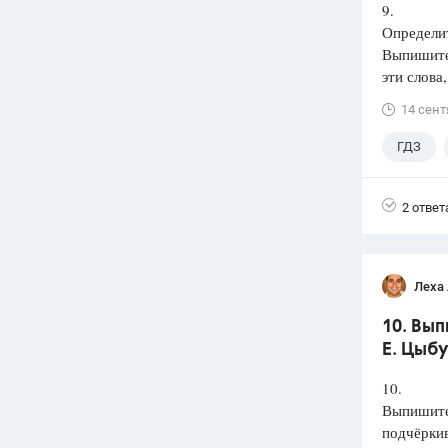
9.
Определит
Выпишит
эти слова
14 сент
ГДЗ
2 ответ
Леха
10. Вып
Е. Цыбу
10.
Выпишите 
подчёркив