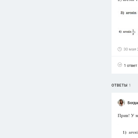
Вузы
1752
ответа
Олимпиады
82
ответа
Spotlight
30 мая 
1551
ответ
ГИА
1 ответ
280
ответов
ОТВЕТЫ
1
Богд
Прив! У м