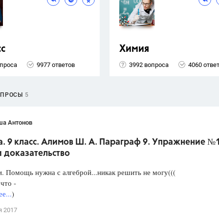
сс
Химия
опроса
9977 ответов
3992 вопроса
4060 отве
ОПРОСЫ
5
ша Антонов
. 9 класс. Алимов Ш. А. Параграф 9. Упражнение №
и доказательство
. Помощь нужна с алгеброй...никак решить не могу(((
что -
е...
)
я 2017