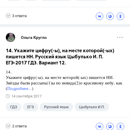
3 ответа
Ольга Кругло
14. Укажите цифру(-ы), на месте которой(-ых)
пишется НН. Русский язык Цыбулько И. П.
ЕГЭ-2017 ГДЗ. Вариант 12.
14.
Укажите цифру(-ы), на месте которой(-ых) пишется НН.
Звёзды были рассыпа(1)ы по невида(2)о красивому небу, как
(
Подробнее...
)
14 сентября 2017
ГДЗ
ЕГЭ
Русский язык
Цыбулько И.П.
2 ответа