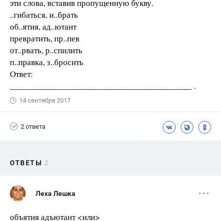
эти слова, вставив пропущенную букву.
..гибаться, и..брать
об..ятия, ад..ютант
превратить, пр..пев
от..рвать, р..спилить
п..правка, з..бросить
Ответ:
_________________________________________ .
14 сентября 2017
2 ответа
ОТВЕТЫ
2
Леха Лешка
объятия адъютант <или>