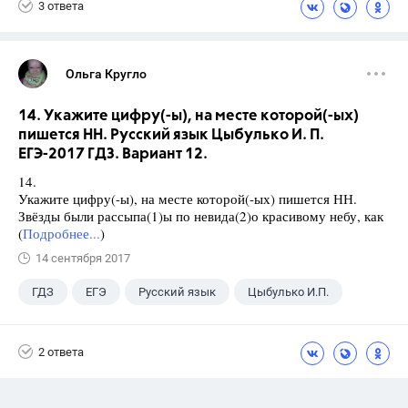
3 ответа
Ольга Кругло
14. Укажите цифру(-ы), на месте которой(-ых)
пишется НН. Русский язык Цыбулько И. П.
ЕГЭ-2017 ГДЗ. Вариант 12.
14.
Укажите цифру(-ы), на месте которой(-ых) пишется НН.
Звёзды были рассыпа(1)ы по невида(2)о красивому небу, как
(
Подробнее...
)
14 сентября 2017
ГДЗ
ЕГЭ
Русский язык
Цыбулько И.П.
2 ответа