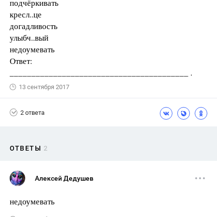
подчёркивать
кресл..це
догадливость
улыбч..вый
недоумевать
Ответ:
_________________________________________ .
13 сентября 2017
2 ответа
ОТВЕТЫ
2
Алексей Дедушев
недоумевать