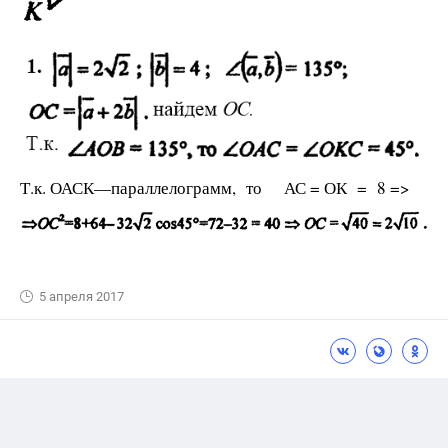
Т.к. ОАСК—параллелограмм, то АС = ОК = 8 =>
5 апреля 2017