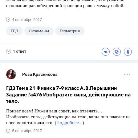
основании равнобедренной трапеции равны между собой.
4 сентября 2017
ГДЗ
Экзамены
Геометрия
9 класс
+1
Зив Б. Г.
1 ответ
Роза Красникова
ГДЗ Тема 21 Физика 7-9 класс А.В.Перышкин
Задание №476 Изобразите силы, действующие на
тело.
Привет всем! Нужен ваш совет, как отвечать…
Изобразите силы, действующие на тело, когда оно плавает на
поверхности жидкости. (
Подробнее...
)
5 сентября 2017