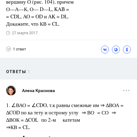
вершину О (рис. 104), причем
О—А—К, О— D—L, KAB =
= CDL, AO = OD и AK = DL.
Докажите, что КВ = CL.
27 марта 2017
1 ответ
ОТВЕТЫ
1
Алена Краснова
1. ∠ВАО = ∠CDO, т.к равны смежные им ⇒ ∆ВОА =
∆COD по ка­ тету и острому углу ⇒ ВО = СО ⇒
∆ВОК = ∆COL по 2-м катетам
⇒КВ = CL.