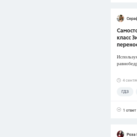
Сера
Самосто
класс З
перено
Используя
равнобед
4 сентя
ГДЗ
1 ответ
Роза