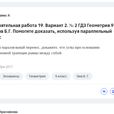
фимс К
ятельная работа 19. Вариант 2. № 2 ГДЗ Геометрия 9
ив Б.Г. Помогите доказать, используя параллельный
с
 параллельный перенос, докажите, что углы при основании
ренной трапеции равны между собой.
бря 2017
Экзамены
Геометрия
9 класс
Зив Б. Г.
 Красникова