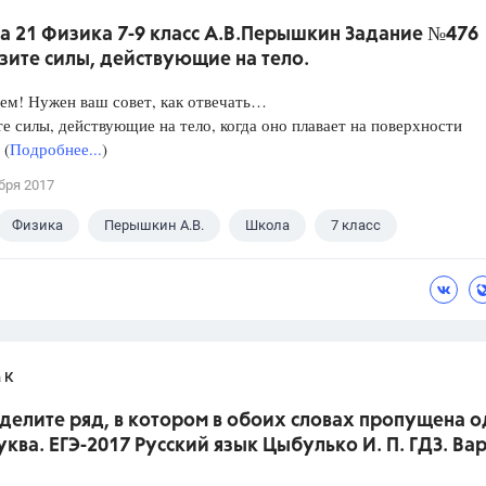
а 21 Физика 7-9 класс А.В.Перышкин Задание №476
зите силы, действующие на тело.
ем! Нужен ваш совет, как отвечать…
е силы, действующие на тело, когда оно плавает на поверхности
 (
Подробнее...
)
бря 2017
Физика
Перышкин А.В.
Школа
7 класс
 К
делите ряд, в котором в обоих словах пропущена о
уква. ЕГЭ-2017 Русский язык Цыбулько И. П. ГДЗ. Ва