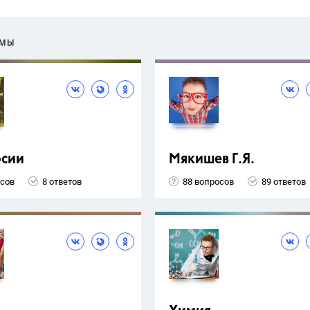
ЕМЫ
рсии
Мякишев Г.Я.
осов
8 ответов
88 вопросов
89 ответов