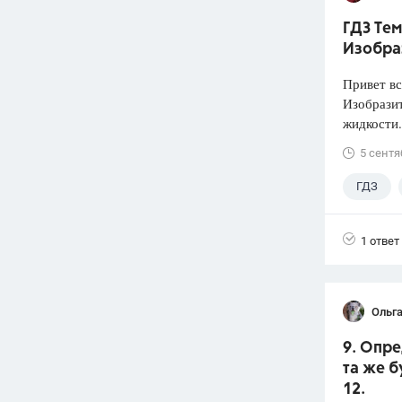
ГДЗ Тем
Изобра
Привет вс
Изобразит
жидкости.
5 сентя
ГДЗ
1 ответ
Ольга
9. Опре
та же б
12.