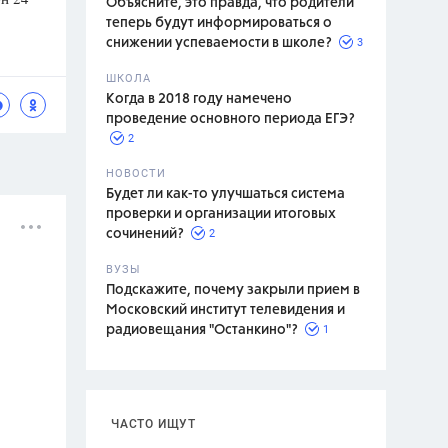
Объясните, это правда, что родители
теперь будут информироваться о
3
снижении успеваемости в школе?
ШКОЛА
спитание
Когда в 2018 году намечено
проведение основного периода ЕГЭ?
2
НОВОСТИ
Будет ли как-то улучшаться система
проверки и организации итоговых
2
сочинений?
ВУЗЫ
Подскажите, почему закрыли прием в
Московский институт телевидения и
1
радиовещания "Останкино"?
ЧАСТО ИЩУТ