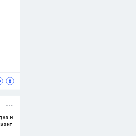
дна и
риант