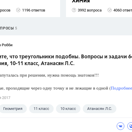
Химия
просов
1196 ответов
3992 вопроса
4060 отве
ОПРОСЫ
5
о Робби
е, что треугольники подобны. Вопросы и задачи 6
ия, 10-11 класс, Атанасян Л.С.
апуталась при решении, нужна помощь знатоков!!!
е, проходящие через одну точку и не лежащие в одной (
Подробнее.
я 2017
Геометрия
11 класс
10 класс
Атанасян Л.С.