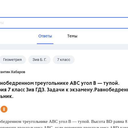
Ответы
Темы
Геометрия
Зив Б. Г.
7 класс
ы
Домашнее задание
Русский язык,
Химия,
Геометрия,
антин Хабаров
Обществознание,
Физика
внобедренном треугольнике АВС угол В — тупой.
Школа
ия 7 класс Зив ГДЗ. Задачи к экзамену.Равнобедре
9 класс,
8 класс,
11 класс,
10 клас
ьник.
6 класс,
4 класс,
5 класс,
1 класс,
Учебники
обедренном треугольнике АВС угол В — тупой. Высота BD равна 8
Разумовская М.М.,
Габриелян О.С
периметр треугольника АВС, если периметр треугольника ABD раве
Рудзитис Г.Е.,
Цыбулько И.П.,
Атан