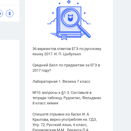
36 вариантов ответов ЕГЭ по русскому
языку 2017. И. П. Цыбулько
Средний балл по предметам за ЕГЭ в
2017 году?
Лабораторная 1. Физика 7 класс
№10. вопросы к §1-3. Составьте в
тетради таблицу. Рудзитис, Фельдман
8 класс химия
Спишите отрывки из басен И. А.
Крылова, верно употребляя не. ГДЗ,
Упр. 72, Русский язык, 6 класс,
Разумовская М.М., Леканта П.А.