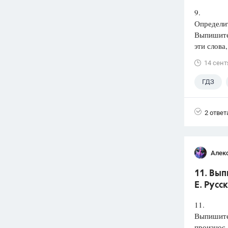
9.
Определит
Выпишит
эти слова
14 сент
ГДЗ
2 ответ
Алек
11. Вып
Е. Русс
11.
Выпишите 
произнос.