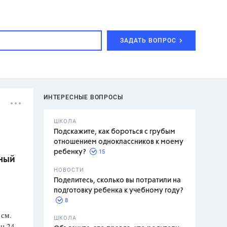
ЗАДАТЬ ВОПРОС
ИНТЕРЕСНЫЕ ВОПРОСЫ
ШКОЛА
Подскажите, как бороться с грубым
отношением одноклассников к моему
15
ребенку?
нный
с,
7 класс,
НОВОСТИ
2 класс
Поделитесь, сколько вы потратили на
подготовку ребенка к учебному году?
8
 см.
.,
ШКОЛА
н 24
асян Л.С.,