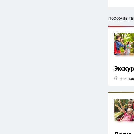
ПОХОЖИЕ Т
Экску
6 вопр