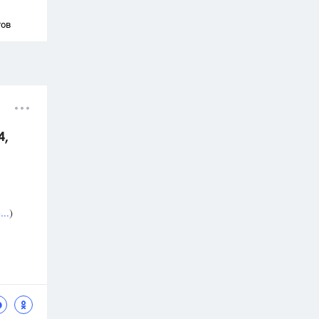
тов
4,
..
)