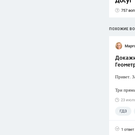
Досуг
757 во
ПОХОЖИЕ В
Марг
Докажит
Геометр
Привет. З
Три прямы
23 июл
ГДЗ
1 ответ