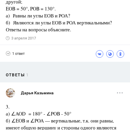
другой;
EOB = 50°, POB = 130°.
а) Равны ли углы ЕОВ и РОА?
б) Являются ли углы ЕОВ и РОА вертикальными?
Ответы на вопросы объясните.
3 апреля 2017
1 ответ
ОТВЕТЫ
1
Дарья Казьмина
3.
а) ∠AOD = 180° - ∠POB - 50°
б) ∠EOB и ∠POA — вертикальные, т.к. они равны,
имеют общую вершину и стороны одного являются