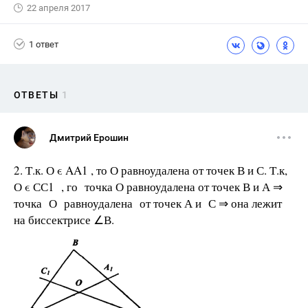
22 апреля 2017
1 ответ
ОТВЕТЫ
1
Дмитрий Ерошин
2. Т.к. О ϵ AA1 , то О равноудалена от точек В и С. Т.к,
О ϵ СС1 , го точка О равноудалена от точек В и А ⇒
точка О равноудалена от точек А и С ⇒ она лежит
на биссектрисе ∠В.