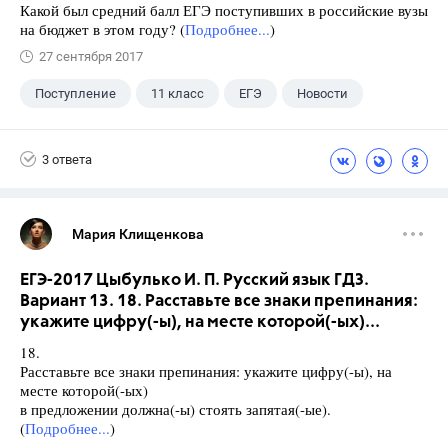
Какой был средний балл ЕГЭ поступивших в российские вузы
на бюджет в этом году? (
Подробнее...
)
27 сентября 2017
Поступление
11 класс
ЕГЭ
Новости
3 ответа
Мария Клищенкова
ЕГЭ-2017 Цыбулько И. П. Русский язык ГДЗ.
Вариант 13. 18. Расставьте все знаки препинания:
укажите цифру(-ы), на месте которой(-ых)...
18.
Расставьте все знаки препинания: укажите цифру(-ы), на
месте которой(-ых)
в предложении должна(-ы) стоять запятая(-ые).
(
Подробнее...
)