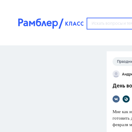
?
Праздн
Популярные тем
Андр
ГДЗ
67571
ответ
День в
ЕГЭ
3273
ответа
ОГЭ
Мне как и
3460
ответов
готовить 
февраля м
ФИПИ
30
ответов