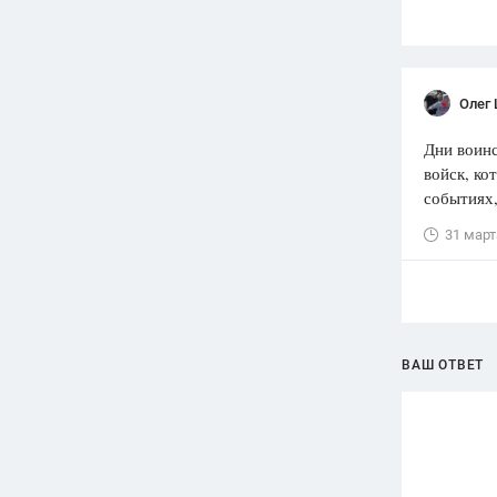
Олег
Дни воинс
войск, к
событиях,
31 март
ВАШ ОТВЕТ