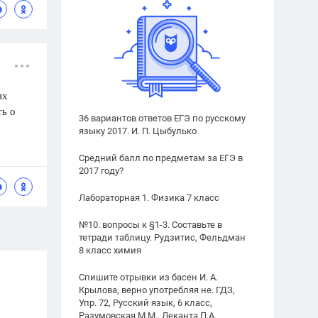
их
ь о
36 вариантов ответов ЕГЭ по русскому
языку 2017. И. П. Цыбулько
Средний балл по предметам за ЕГЭ в
2017 году?
Лабораторная 1. Физика 7 класс
№10. вопросы к §1-3. Составьте в
тетради таблицу. Рудзитис, Фельдман
8 класс химия
Спишите отрывки из басен И. А.
Крылова, верно употребляя не. ГДЗ,
Упр. 72, Русский язык, 6 класс,
Разумовская М.М., Леканта П.А.