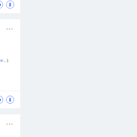
е...
)