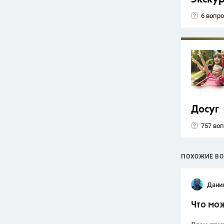
6 вопр
Досуг
757 во
ПОХОЖИЕ В
Дани
Что мож