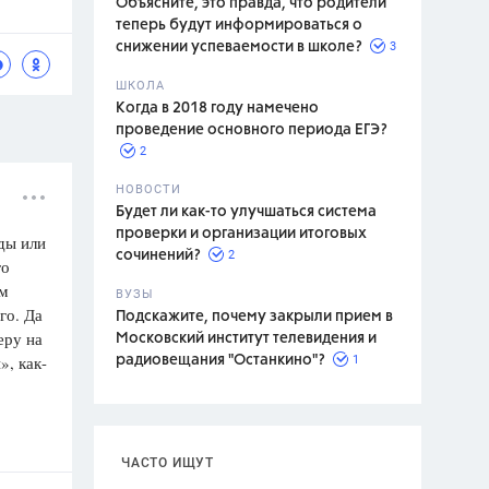
Объясните, это правда, что родители
теперь будут информироваться о
3
снижении успеваемости в школе?
ШКОЛА
спитание
Когда в 2018 году намечено
проведение основного периода ЕГЭ?
2
НОВОСТИ
Будет ли как-то улучшаться система
проверки и организации итоговых
ды или
2
сочинений?
го
ом
ВУЗЫ
го. Да
Подскажите, почему закрыли прием в
еру на
Московский институт телевидения и
», как-
1
радиовещания "Останкино"?
ЧАСТО ИЩУТ