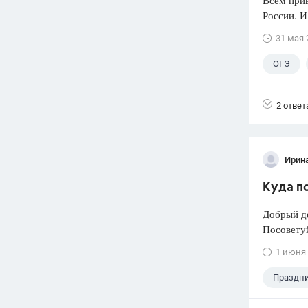
Всем прив
России. И
31 мая 
ОГЭ
2 ответ
Ирин
Куда п
Добрый де
Посоветуй
1 июня
Праздн