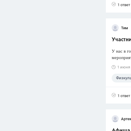
1 ответ
Тим
Участн
У нас в г
мероприят
1 июня
Физкуль
1 ответ
Арте
Афиша 