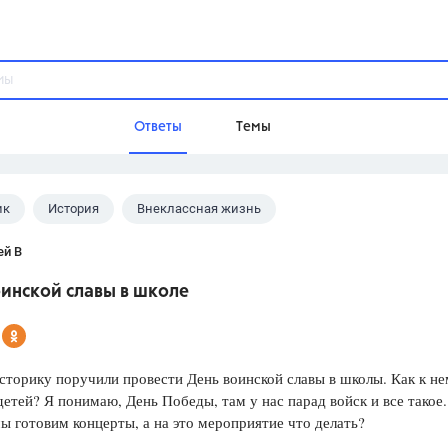
Ответы
Темы
ик
История
Внеклассная жизнь
ы
Домашнее задание
Русский язык,
Химия,
Геометрия,
ей В
Обществознание,
Физика
оинской славы в школе
Школа
9 класс,
8 класс,
11 класс,
10 клас
6 класс,
4 класс,
5 класс,
1 класс,
сторику поручили провести День воинской славы в школы. Как к н
Учебники
детей? Я понимаю, День Победы, там у нас парад войск и все такое.
ы готовим концерты, а на это мероприятие что делать?
Разумовская М.М.,
Габриелян О.С
Рудзитис Г.Е.,
Цыбулько И.П.,
Атан