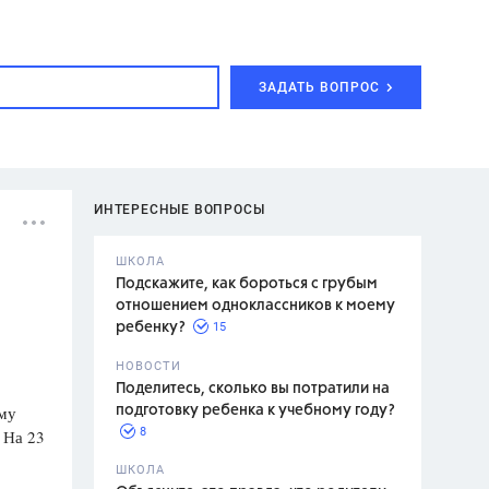
ЗАДАТЬ ВОПРОС
ИНТЕРЕСНЫЕ ВОПРОСЫ
ШКОЛА
Подскажите, как бороться с грубым
отношением одноклассников к моему
15
ребенку?
с,
7 класс,
НОВОСТИ
2 класс
Поделитесь, сколько вы потратили на
ему
подготовку ребенка к учебному году?
8
 На 23
.,
ШКОЛА
асян Л.С.,