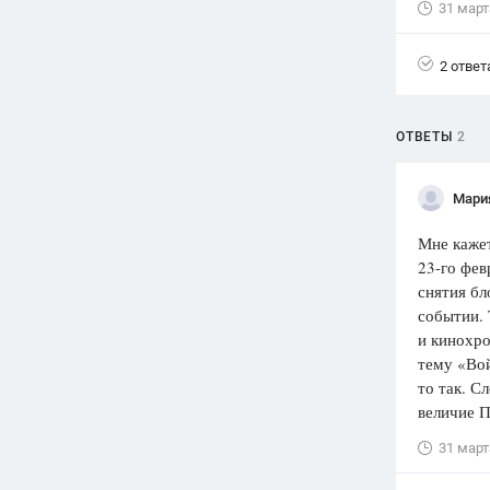
31 март
Вузы
1752
ответа
2 ответ
Олимпиады
82
ответа
ОТВЕТЫ
2
Spotlight
1551
ответ
Мари
ГИА
Мне кажет
280
ответов
23-го фев
снятия бл
событии. 
и кинохро
тему «Вой
то так. С
величие П
31 март