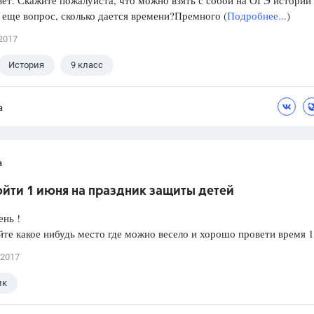
ет. Скажите пожалуйста, что можно взять с собой на ОГЭ истории
 еще вопрос, сколько дается времени?Премного (
Подробнее...
)
2017
История
9 класс
а
а
ойти 1 июня на праздник защиты детей
нь !
те какое нибудь место где можно весело и хорошо провети время 
 2017
ик