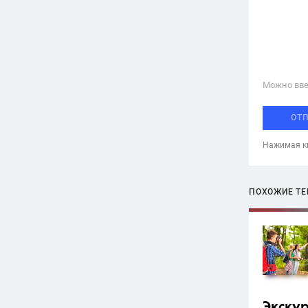
Можно вве
ОТ
Нажимая кн
ПОХОЖИЕ Т
Экску