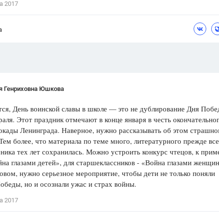
а 2017
Цветков Л. А.
а
Психология
Отношения,
Любовь,
Красота,
Во
ПОКАЗАТЬ ВСЕ
я Генриховна Юшкова
ся, День воинской славы в школе — это не дублирование Дня Побе
раля. Этот праздник отмечают в конце января в честь окончательно
окады Ленинграда. Наверное, нужно рассказывать об этом страшн
Тем более, что материала по теме много, литературного прежде все
ника тех лет сохранилась. Можно устроить конкурс чтецов, к прим
на глазами детей», для старшеклассников - «Война глазами женщин
ловом, нужно серьезное мероприятие, чтобы дети не только поняли
обеды, но и осознали ужас и страх войны.
а 2017