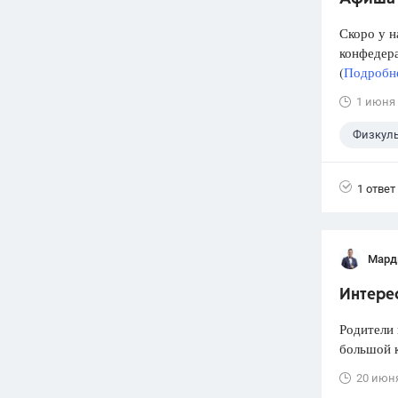
Скоро у н
конфедера
(
Подробне
1 июня
Физкуль
1 ответ
Мард
Интере
Родители 
большой к
20 июн