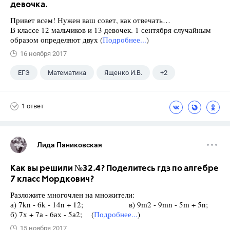
девочка.
Привет всем! Нужен ваш совет, как отвечать…
В классе 12 мальчиков и 13 девочек. 1 сентября случайным
образом определяют двух (
Подробнее...
)
16 ноября 2017
ЕГЭ
Математика
Ященко И.В.
+2
Семенов А.В.
11 класс
1 ответ
Лида Паниковская
Как вы решили №32.4? Поделитесь гдз по алгебре
7 класс Мордкович?
Разложите многочлен на множители:
а) 7kn - 6k - 14n + 12; в) 9m2 - 9mn - 5m + 5n;
б) 7х + 7а - 6ах - 5а2; (
Подробнее...
)
15 ноября 2017