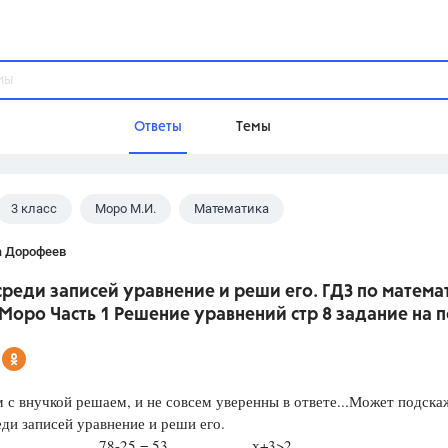
Ответы
Темы
3 класс
Моро М.И.
Математика
ы
Домашнее задание
Русский язык,
Химия,
Геометрия,
 Дорофеев
Обществознание,
Физика
реди записей уравнение и реши его. ГДЗ по матема
Школа
 Моро Часть 1 Решение уравнений стр 8 задание на 
9 класс,
8 класс,
11 класс,
10 клас
6 класс,
4 класс,
5 класс,
1 класс,
Учебники
 с внучкой решаем, и не совсем уверенны в ответе...Может подска
ди записей уравнение и реши его.
Разумовская М.М.,
Габриелян О.С
х 78-25 = 53 х+3>2
Рудзитис Г.Е.,
Цыбулько И.П.,
Атан