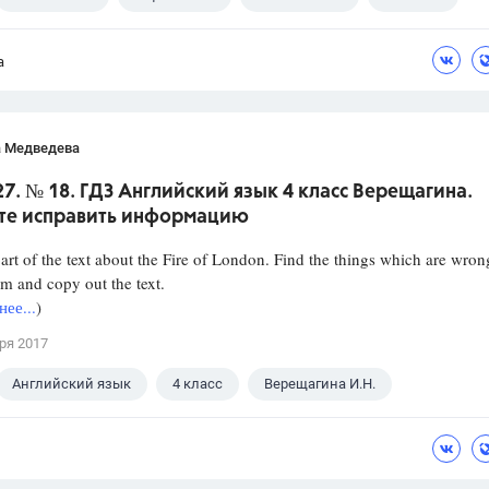
а
а Медведева
27. № 18. ГДЗ Английский язык 4 класс Верещагина.
те исправить информацию
part of the text about the Fire of London. Find the things which are wron
em and copy out the text.
ее...
)
ря 2017
Английский язык
4 класс
Верещагина И.Н.