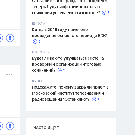
Объясните, это правда, что родители
теперь будут информироваться о
3
снижении успеваемости в школе?
ШКОЛА
спитание
Когда в 2018 году намечено
проведение основного периода ЕГЭ?
2
НОВОСТИ
Будет ли как-то улучшаться система
проверки и организации итоговых
2
сочинений?
ВУЗЫ
Подскажите, почему закрыли прием в
Московский институт телевидения и
1
радиовещания "Останкино"?
ЧАСТО ИЩУТ