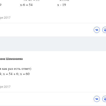
3 = 29 х-6 = 54 х - 19
Цветков Л. А.
Психология
ря 2017
Отношения,
Любовь,
Красота,
Во
ПОКАЗАТЬ ВСЕ
лана Шаманаева
 как раз есть ответ)
; х = 54 + 6; х = 60
ря 2017