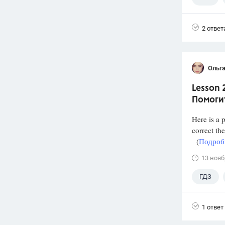
2 ответ
Ольг
Lesson 
Помоги
Here is a 
correct th
(
Подробн
13 нояб
ГДЗ
1 ответ