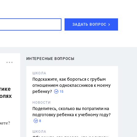
ЗАДАТЬ ВОПРОС
ИНТЕРЕСНЫЕ ВОПРОСЫ
ШКОЛА
Подскажите, как бороться с грубым
отношением одноклассников к моему
тике
15
ребенку?
полях
с,
7 класс,
НОВОСТИ
2 класс
Поделитесь, сколько вы потратили на
подготовку ребенка к учебному году?
8
жете?
.,
ШКОЛА
асян Л.С.,