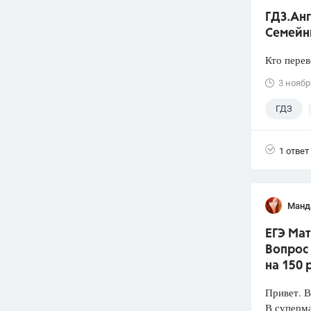
ГДЗ.Анг
Семейн
Кто перев
3 ноябр
ГДЗ
1 ответ
Манд
ЕГЭ Мат
Вопрос
на 150 
Привет. 
В суперма