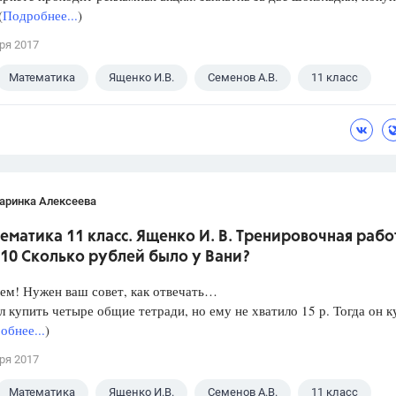
(
Подробнее...
)
ря 2017
Математика
Ященко И.В.
Семенов А.В.
11 класс
аринка Алексеева
ематика 11 класс. Ященко И. В. Тренировочная рабо
 10 Сколько рублей было у Вани?
ем! Нужен ваш совет, как отвечать…
л купить четыре общие тетради, но ему не хватило 15 р. Тогда он к
обнее...
)
ря 2017
Математика
Ященко И.В.
Семенов А.В.
11 класс