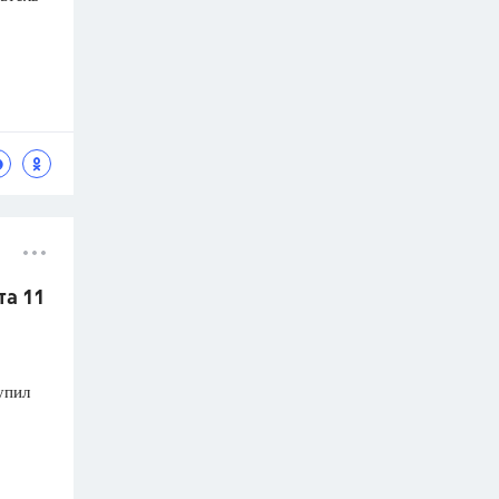
та 11
упил