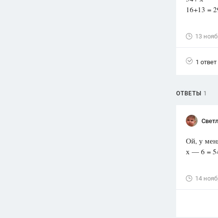
16+1
Вузы
1752
ответа
13 нояб
Олимпиады
82
ответа
1 ответ
Spotlight
1551
ответ
ОТВЕТЫ
1
ГИА
280
ответов
Свет
Ой, у меня
х — 6 = 54
14 нояб