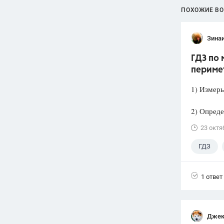
ПОХОЖИЕ В
Зина
ГДЗ по 
периме
1) Измерь
2) Опреде
23 октя
ГДЗ
1 ответ
Джек