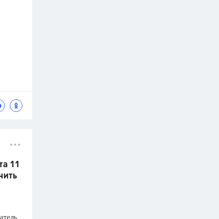
та 11
чить
атель