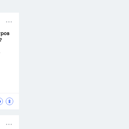
тров
?
.