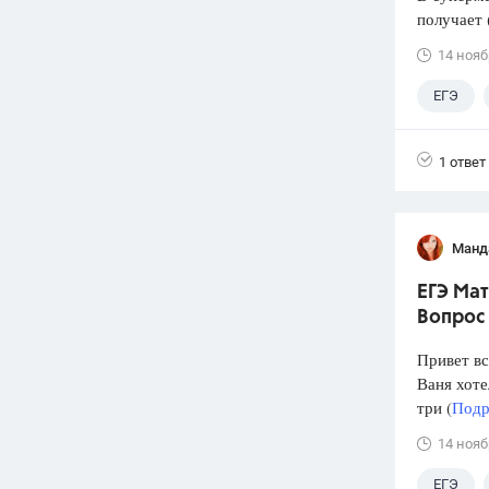
получает 
14 нояб
ЕГЭ
1 ответ
Манд
ЕГЭ Мат
Вопрос
Привет вс
Ваня хоте
три (
Подр
14 нояб
ЕГЭ