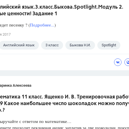
лийский язык.3.класс.Быкова.Spotlight.Модуль 2.
ые ценности! Задание 1
едет песенку ? (
Подробнее...
)
я 2017
Английский язык
3 класс
Быкова Н.И.
Spotlight
аринка Алексеева
ематика 11 класс. Ященко И. В. Тренировочная рабо
 9 Какое наибольшее число шоколадок можно полу
р.?
Выручайте с ответом по математике…
ркете проходит рекламная акция: заплатив за две шоколадки, покуп