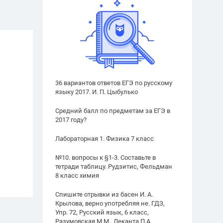
36 вариантов ответов ЕГЭ по русскому
языку 2017. И. П. Цыбулько
Средний балл по предметам за ЕГЭ в
2017 году?
Лабораторная 1. Физика 7 класс
№10. вопросы к §1-3. Составьте в
тетради таблицу. Рудзитис, Фельдман
8 класс химия
Спишите отрывки из басен И. А.
Крылова, верно употребляя не. ГДЗ,
Упр. 72, Русский язык, 6 класс,
Разумовская М.М., Леканта П.А.