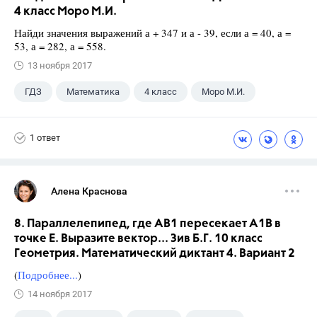
4 класс Моро М.И.
Найди значения выражений а + 347 и а - 39, если а = 40, а =
53, а = 282, а = 558.
13 ноября 2017
ГДЗ
Математика
4 класс
Моро М.И.
1 ответ
Алена Краснова
8. Параллелепипед, где АВ1 пересекает А1В в
точке Е. Выразите вектор... Зив Б.Г. 10 класс
Геометрия. Математический диктант 4. Вариант 2
(
Подробнее...
)
14 ноября 2017