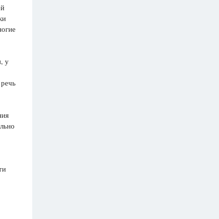
ей
ки
ногие
, у
 речь
 ния
льно
сти