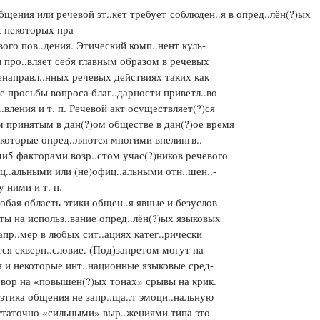
общения или речевой эт..кет требует соблюден..я в опред..лён(?)ых
Цветков Л. А.
х некоторых пра-
вого пов..дения. Этический комп..нент куль-
Психология
 про..вляет себя главным образом в речевых
Отношения,
Любовь,
Красота,
Во
енаправл..нных речевых действиях таких как
е просьбы вопроса благ..дарности приветл..во-
ПОКАЗАТЬ ВСЕ
..вления и т. п. Речевой акт осуществляет(?)ся
 принятым в дан(?)ом обществе в дан(?)ое время
 которые опред..ляются многими внелингв..-
и5 факторами возр..стом учас(?)ников речевого
ц..альными или (не)офиц..альными отн..шен..-
 ними и т. п.
ая область этики общен..я явные и безуслов-
ты на использ..вание опред..лён(?)ых языковых
апр..мер в любых сит..ациях катег..рически
ся скверн..словие. (Под)запретом могут на-
я и некоторые инт..национные языковые сред-
овор на «повышен(?)ых тонах» срывы на крик.
этика общения не запр..ща..т эмоци..нальную
статочно «сильными» выр..жениями типа это