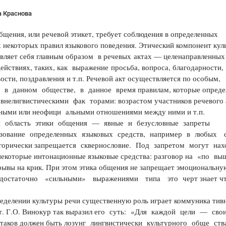
а Краснова
общения, или речевой этикет, требует соблюдения в определенных
 некоторых правил языкового поведения. Этический компонент кул
вляет себя главным образом в речевых актах — целенаправленных
ействиях, таких, как выражение просьба, вопроса, благодарности,
ости, поздравления и т.п. Речевой акт осуществляется по особым,
 в данном обществе, в данное время правилам, которые опреде
нелигвистическими фак­ торами: возрастом участников речевого 
ными или неофици­ альными отношениями между ними и т.п.
ая область этики общения — явные и безусловные запреты
ьзование определенных языковых средств, например в любых с
егорически запрещается сквернословие. Под запретом могут нах
некоторые интонационные языковые средства: разговор на «по­ в
рывы на крик. При этом этика общения не запрещает эмоциональн
остаточно «сильными» выражениями типа это черт знает ч
ределении культуры речи существенную роль играет коммуника­ тив
т. Г.О. Винокур так выразил его суть: «Для каждой цели — сво
 таков должен быть лозунг лингвистически культурного обще­ ств