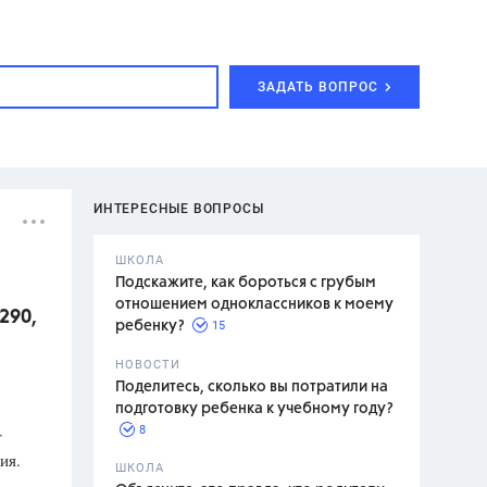
ЗАДАТЬ ВОПРОС
ИНТЕРЕСНЫЕ ВОПРОСЫ
ШКОЛА
Подскажите, как бороться с грубым
отношением одноклассников к моему
290,
15
ребенку?
с,
7 класс,
НОВОСТИ
2 класс
Поделитесь, сколько вы потратили на
подготовку ребенка к учебному году?
8
т
ия.
.,
ШКОЛА
асян Л.С.,