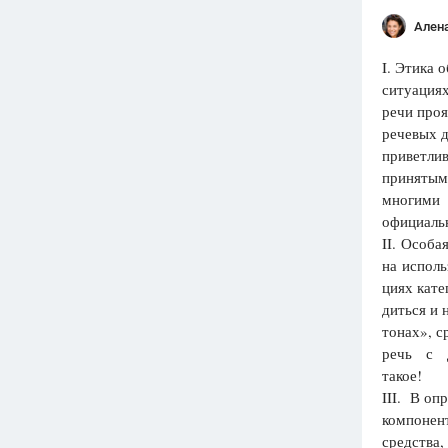
Ален
I. Этика 
ситуациях
речи проя
речевых д
приветлив
принятым
многими в
официаль
II. Особ
на испол
циях кат
диться и 
тонах», с
речь с д
такое!
III. В оп
компонен
средства,