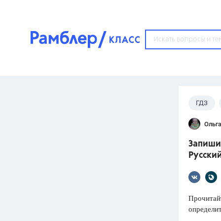
?
ГДЗ
Популярные тем
Ольга
ГДЗ
67571
ответ
Запишит
ЕГЭ
Русский
3273
ответа
ОГЭ
3460
ответов
Прочитайт
определит
ФИПИ
30
ответов