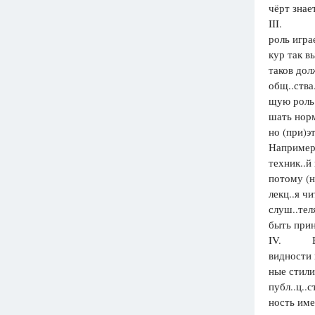
чёрт знае
III. В о
роль игра
кур так в
таков дол
общ..ства
щую роль 
шать норм
но (при)э
Например 
техник..й
потому (н
лекц..я ч
слуш..тел
быть прин
IV. В яз
видности 
ные стили
публ..ц..
ность име