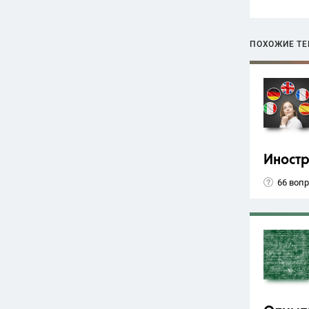
ПОХОЖИЕ Т
Иност
66 воп