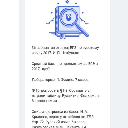
36 вариантов ответов ЕГЭ по русскому
языку 2017. И. П. Цыбулько
Средний балл по предметам за ЕГЭ в
2017 году?
Лабораторная 1. Физика 7 класс
№10. вопросы к §1-3. Составьте в
тетради таблицу. Рудзитис, Фельдман
8 класс химия
Спишите отрывки из басен И. А.
Крылова, верно употребляя не. ГДЗ,
Упр. 72, Русский язык, 6 класс,
Разумовская М.М., Леканта П.А.