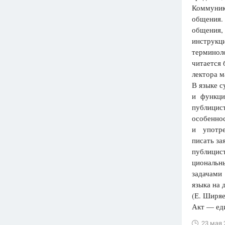
Коммуник
общения.
общения, 
инструкци
терминоло
читается 
лектора м
В языке с
и функци
публицис
особенно
и употре
писать за
публицист
циональн
задачами
языка на 
(Е. Ширяе
Акт — ед
23 мая 