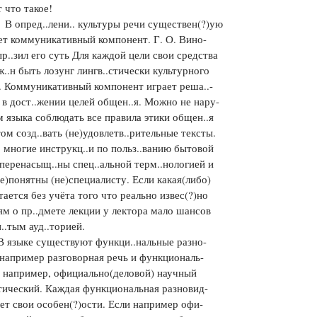
т что такое!
пред..лени.. культуры речи существен(?)ую
ет коммуникативный компонент. Г. О. Вино-
ыр..зил его суть Для каждой цели свои средства
ж..н быть лозунг лингв..стически культурного
. Коммуникативный компонент играет реша..-
в дост..жении целей общен..я. Можно не нару-
 языка соблюдать все правила этики общен..я
том созд..вать (не)удовлетв..рительные тексты.
многие инструкц..и по польз..ванию бытовой
 перенасыщ..ны спец..альной терм..нологией и
е)понятны (не)специалисту. Если какая(либо)
итается без учёта того что реально извес(?)но
ям о пр..дмете лекции у лектора мало шансов
..тым ауд..торией.
ыке существуют функци..нальные разно-
например разговорная речь и функциональ-
 например, официально(деловой) научный
стический. Каждая функциональная разновид-
ет свои особен(?)ости. Если например офи-