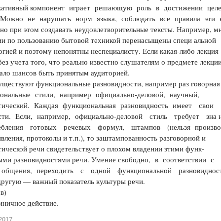
ативный компонент играет решающую роль в достижении цел
 Можно не нарушать норм языка, соблюдать все правила эти­ 
но при этом создавать неудовлетворительные тексты. Например, м
и по пользованию бытовой техникой перенасыщены специ­ альной
гией и поэтому непонятны неспециалисту. Если какая-либо лекция
без учета того, что реально известно слушателям о предмете лекции
ало шансов быть принятым аудиторией.
уществуют функциональные разновидности, например раз­ говорная
ональные стили, например официально-деловой, научный,
тический. Каждая функциональная разновидность имеет свои
сти. Если, например, официально-деловой стиль требует зна­
бления готовых речевых формул, штампов (нельзя произво
явления, протоколы и т.п.), то заштампованность разговорной и
ической речи свидетельствует о плохом владении этими функ­
ыми разновидностями речи. Умение свободно, в соответствии с
 общения, переходить с одной функциональной разновидно
другую — важный показатель культуры речи.
в)
иничное действие.
2017