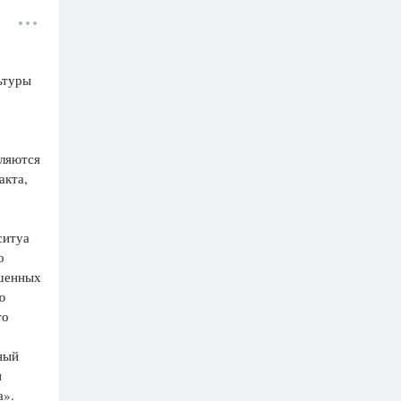
ьтуры
ляются
акта,
итуа­
о­
ышенных
ую
то
ный
и
а».