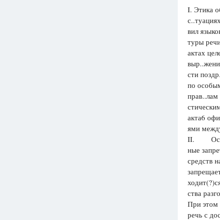
I. Этика 
Вузы
с..туация
1752
ответа
вил языко
туры речи
Олимпиады
актах цел
82
ответа
выр..жени
Spotlight
сти поздр
1551
ответ
по особым
прав..лам
ГИА
стическим
280
ответов
акта6 офи
ями между
II. Особ
ные запре
средств н
запрещает
ходит(?)с
ства разг
При этом 
речь с до