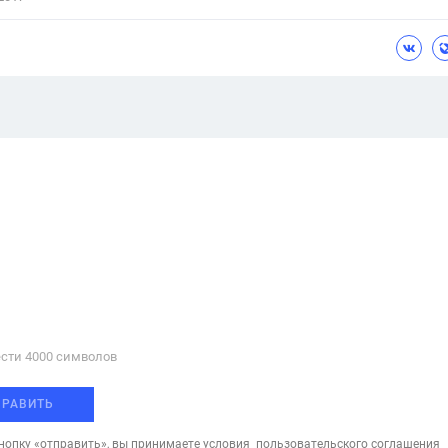
сти 4000 cимволов
ПРАВИТЬ
опку «отправить», вы принимаете условия
пользовательского соглашения