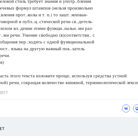
еловой стиль требует знания и употр..бления
речевых формул штампов (нельзя произвольно
.вления прот..колы и т. п.) то зашт..мпован-
говорной и публ..ц..стической речи св..детель-
плохом вл..дении этими функци..нальн..ми раз-
..ми речи. Умение свободно (в)соответстви.. с
 общения пер..ходить с одной функциональной
ост.. языка на другую важный пок..затель
речи.
в)
сть этого текста изложите проще, используя средства устной
ной) речи, сокращая количество книжной, терминологической лекси
2017
ЕТ