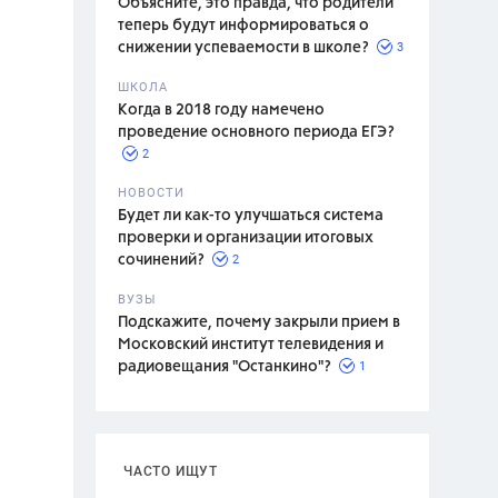
Объясните, это правда, что родители
теперь будут информироваться о
3
снижении успеваемости в школе?
ШКОЛА
спитание
Когда в 2018 году намечено
проведение основного периода ЕГЭ?
2
НОВОСТИ
Будет ли как-то улучшаться система
проверки и организации итоговых
2
сочинений?
ВУЗЫ
Подскажите, почему закрыли прием в
Московский институт телевидения и
1
радиовещания "Останкино"?
ЧАСТО ИЩУТ