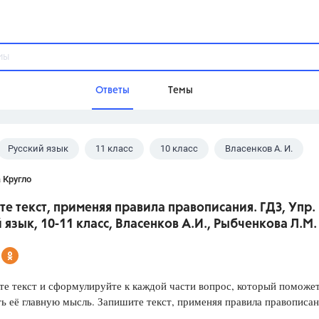
Ответы
Темы
Русский язык
11 класс
10 класс
Власенков А. И.
ы
Домашнее задание
Русский язык,
Химия,
Геометрия,
 Кругло
Обществознание,
Физика
е текст, применяя правила правописания. ГДЗ, Упр. 
Школа
 язык, 10-11 класс, Власенков А.И., Рыбченкова Л.М.
9 класс,
8 класс,
11 класс,
10 клас
6 класс,
4 класс,
5 класс,
1 класс,
Учебники
е текст и сформулируйте к каждой части вопрос, который поможе
ь её главную мысль. Запишите текст, применяя правила правописан
Разумовская М.М.,
Габриелян О.С
Рудзитис Г.Е.,
Цыбулько И.П.,
Атан