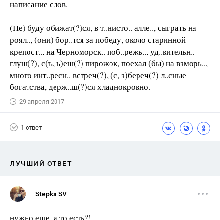
написание слов.
(Не) буду обижат(?)ся, в т..нисто.. алле.., сыграть на
роял.., (они) бор..тся за победу, около старинной
крепост.., на Черноморск.. поб..режь.., уд..вительн..
глуш(?), с(ъ, ь)еш(?) пирожок, поехал (бы) на взморь..,
много инт..ресн.. встреч(?), (с, з)береч(?) л..сные
богатства, держ..ш(?)ся хладнокровно.
29 апреля 2017
1 ответ
ЛУЧШИЙ ОТВЕТ
Stepka SV
нужно еще, а то есть?!