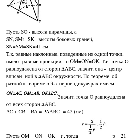
Пусть SО - высота пирамиды, а
SN, SMt SK - высоты боковых граней,
SN=SM=SK=41 см.
Т.к. равные наклонные, поведенные из одной точки,
имеют равные проекции, то OM=ON=OK. Т.е. точка О
равноудалена от сторон ΔAВС, значит, она - центр
вписан­ ной в ΔАВС окружности. По теореме, об­
ратной к теореме о 3-х перпендикулярах имеем
Значит, точка О равноудалена
от всех сторон ΔАВС.
АС + СВ + ВА = РΔABC = 42 (см).
Пусть ОМ = ON = OK = r , тогда
= р = 21