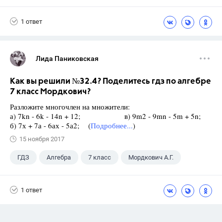
Семенов А.В.
11 класс
1 ответ
Лида Паниковская
Как вы решили №32.4? Поделитесь гдз по алгебре
7 класс Мордкович?
Разложите многочлен на множители:
а) 7kn - 6k - 14n + 12; в) 9m2 - 9mn - 5m + 5n;
б) 7х + 7а - 6ах - 5а2; (
Подробнее...
)
15 ноября 2017
ГДЗ
Алгебра
7 класс
Мордкович А.Г.
1 ответ