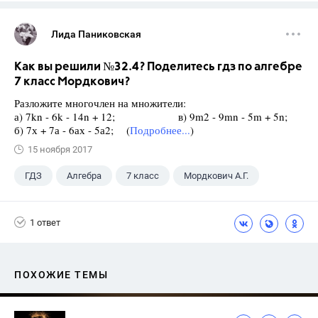
Лида Паниковская
Как вы решили №32.4? Поделитесь гдз по алгебре
7 класс Мордкович?
Разложите многочлен на множители:
а) 7kn - 6k - 14n + 12; в) 9m2 - 9mn - 5m + 5n;
б) 7х + 7а - 6ах - 5а2; (
Подробнее...
)
15 ноября 2017
ГДЗ
Алгебра
7 класс
Мордкович А.Г.
1 ответ
ПОХОЖИЕ ТЕМЫ