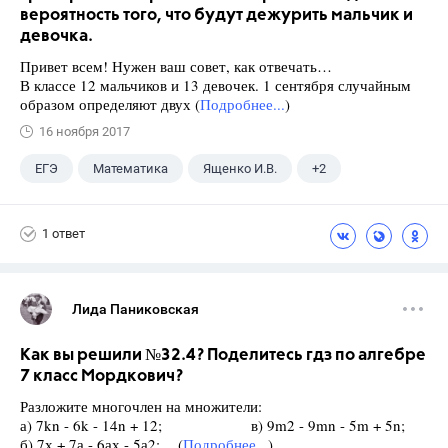
вероятность того, что будут дежурить мальчик и
девочка.
Привет всем! Нужен ваш совет, как отвечать…
В классе 12 мальчиков и 13 девочек. 1 сентября случайным
образом определяют двух (
Подробнее...
)
16 ноября 2017
ЕГЭ
Математика
Ященко И.В.
+2
Семенов А.В.
11 класс
1 ответ
Лида Паниковская
Как вы решили №32.4? Поделитесь гдз по алгебре
7 класс Мордкович?
Разложите многочлен на множители:
а) 7kn - 6k - 14n + 12; в) 9m2 - 9mn - 5m + 5n;
б) 7х + 7а - 6ах - 5а2; (
Подробнее...
)