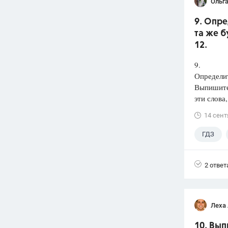
Ольга
9. Опре
та же б
12.
9.
Определит
Выпишит
эти слова
14 сент
ГДЗ
2 ответ
Леха
10. Вып