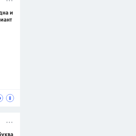
дна и
риант
буква