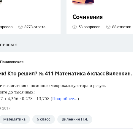
Сочинения
опросов
3273 ответа
58 вопросов
88 ответов
ОПРОСЫ
5
 Паниковская
к! Кто решил? № 411 Математика 6 класс Виленкин.
е вычисления с помощью микрокалькулятора и резуль-
лите до тысячных:
57 + 4,356 ∙ 0,278 - 13,758 (
Подробнее...
)
я 2017
Математика
6 класс
Виленкин Н.Я.