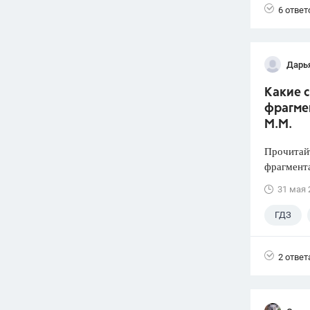
6 ответ
Дарь
Какие 
фрагмен
М.М.
Прочитайт
фрагмента
31 мая 
ГДЗ
2 ответ