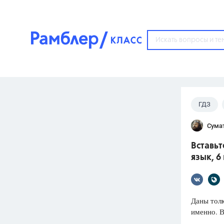
?
ГДЗ
Популярные тем
Сума
ГДЗ
67571
ответ
Вставьт
ЕГЭ
язык, 6
3273
ответа
ОГЭ
3460
ответов
Даны толк
именно. В
ФИПИ
30
ответов