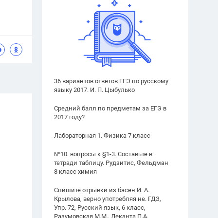
36 вариантов ответов ЕГЭ по русскому
языку 2017. И. П. Цыбулько
Средний балл по предметам за ЕГЭ в
2017 году?
Лабораторная 1. Физика 7 класс
№10. вопросы к §1-3. Составьте в
тетради таблицу. Рудзитис, Фельдман
8 класс химия
Спишите отрывки из басен И. А.
Крылова, верно употребляя не. ГДЗ,
Упр. 72, Русский язык, 6 класс,
Разумовская М.М., Леканта П.А.