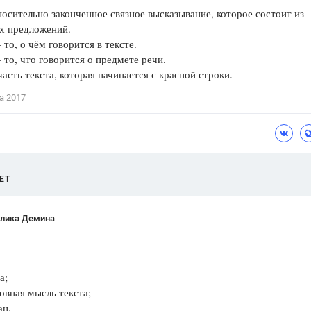
сительно законченное связное высказывание, которое состоит из
Цветков Л. А.
х предложений.
то, о чём говорится в тексте.
Психология
то, что говорится о предмете речи.
Отношения,
Любовь,
Красота,
Во
часть текста, которая начинается с красной строки.
а 2017
ПОКАЗАТЬ ВСЕ
ЕТ
лика Демина
а;
ная мысль текста;
ц.