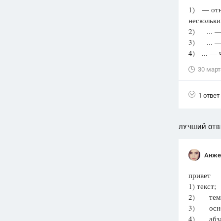
1) — отно
Вузы
нескольки
1752
ответа
2) ... — 
3) ... — 
Олимпиады
4) ... — 
82
ответа
30 март
Spotlight
1551
ответ
1 ответ
ГИА
280
ответов
ЛУЧШИЙ ОТВ
Анже
привет
1) текст;
2) тем
3) основ
4) абза