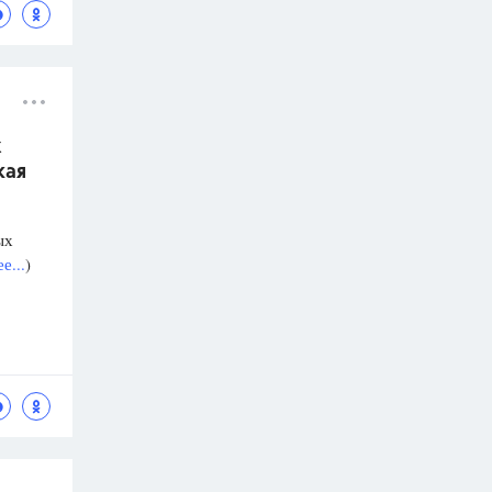
х
кая
ых
е...
)