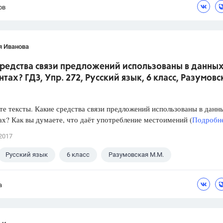
ов
я Иванова
средства связи предложений использованы в данны
тах? ГДЗ, Упр. 272, Русский язык, 6 класс, Разумовс
е тексты. Какие средства связи предложений использованы в данн
х? Как вы думаете, что даёт употребление местоимений (
Подробне
2017
Русский язык
6 класс
Разумовская М.М.
а