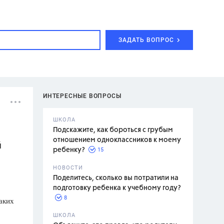
ЗАДАТЬ ВОПРОС
ИНТЕРЕСНЫЕ ВОПРОСЫ
ШКОЛА
Подскажите, как бороться с грубым
отношением одноклассников к моему
й
15
ребенку?
с,
7 класс,
НОВОСТИ
2 класс
Поделитесь, сколько вы потратили на
подготовку ребенка к учебному году?
8
аких
.,
ШКОЛА
асян Л.С.,