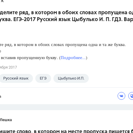
 К
делите ряд, в котором в обоих словах пропущена о
уква. ЕГЭ-2017 Русский язык Цыбулько И. П. ГДЗ. Ва
е ряд, в котором в обоих словах пропущена одна и та же буква.
е
, вставив пропущенную букву. (
Подробнее...
)
ября 2017
Русский язык
ЕГЭ
Цыбулько И.П.
а
 Лешка
ишите слово, в котором на месте пропуска пишется 