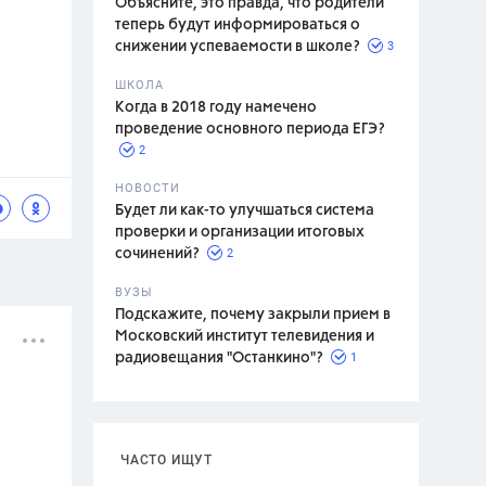
Объясните, это правда, что родители
теперь будут информироваться о
3
снижении успеваемости в школе?
ШКОЛА
спитание
Когда в 2018 году намечено
проведение основного периода ЕГЭ?
2
НОВОСТИ
Будет ли как-то улучшаться система
проверки и организации итоговых
2
сочинений?
ВУЗЫ
Подскажите, почему закрыли прием в
Московский институт телевидения и
1
радиовещания "Останкино"?
ЧАСТО ИЩУТ