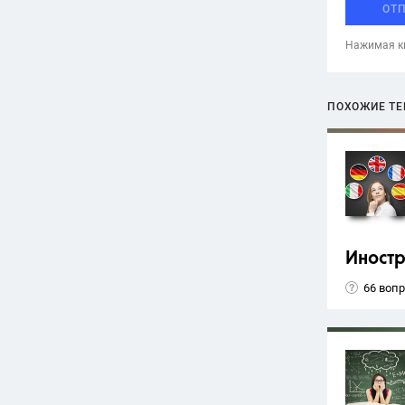
ОТ
Нажимая кн
ПОХОЖИЕ Т
Иност
66 воп