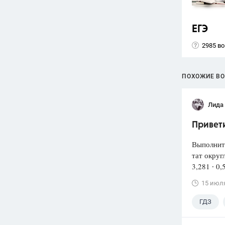
ЕГЭ
2985 в
ПОХОЖИЕ В
Лида
Привети
Выполнит
тат округ
3,281 ∙ 0,
15 июл
ГДЗ