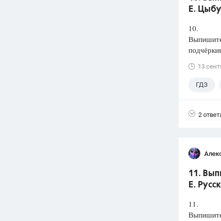
Е. Цыбу
10.
Выпишите 
подчёркив
13 сент
ГДЗ
2 ответ
Алек
11. Вып
Е. Русс
11.
Выпишите 