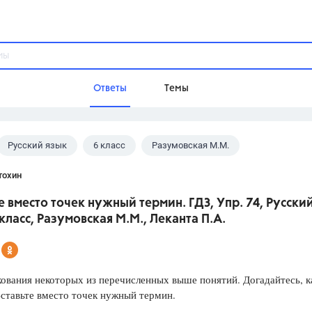
Ответы
Темы
Русский язык
6 класс
Разумовская М.М.
ы
Домашнее задание
Русский язык,
Химия,
Геометрия,
тохин
Обществознание,
Физика
е вместо точек нужный термин. ГДЗ, Упр. 74, Русски
Школа
 класс, Разумовская М.М., Леканта П.А.
9 класс,
8 класс,
11 класс,
10 клас
6 класс,
4 класс,
5 класс,
1 класс,
Учебники
ования некоторых из перечисленных выше понятий. Догадайтесь, к
ставьте вместо точек нужный термин.
Разумовская М.М.,
Габриелян О.С
Рудзитис Г.Е.,
Цыбулько И.П.,
Атан