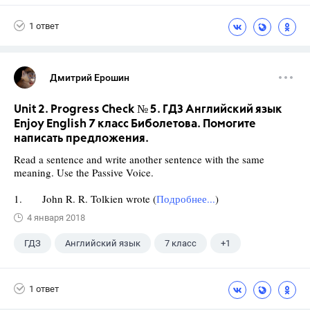
Биболетова М. З.
1 ответ
Дмитрий Ерошин
Unit 2. Progress Check № 5. ГДЗ Английский язык
Enjoy English 7 класс Биболетова. Помогите
написать предложения.
Read a sentence and write another sentence with the same
meaning. Use the Passive Voice.
1. John R. R. Tolkien wrote (
Подробнее...
)
4 января 2018
ГДЗ
Английский язык
7 класс
+1
Биболетова М. З.
1 ответ