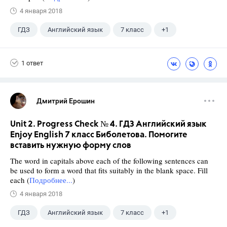
4 января 2018
ГДЗ
Английский язык
7 класс
+1
Биболетова М. З.
1 ответ
Дмитрий Ерошин
Unit 2. Progress Check № 4. ГДЗ Английский язык
Enjoy English 7 класс Биболетова. Помогите
вставить нужную форму слов
The word in capitals above each of the following sentences can
be used to form a word that fits suitably in the blank space. Fill
each (
Подробнее...
)
4 января 2018
ГДЗ
Английский язык
7 класс
+1