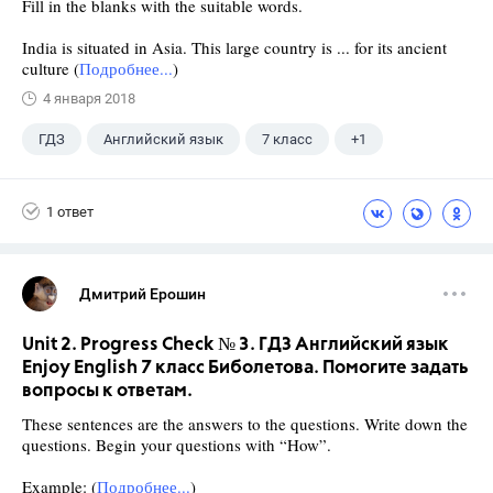
Fill in the blanks with the suitable words.
India is situated in Asia. This large country is ... for its ancient
culture (
Подробнее...
)
4 января 2018
ГДЗ
Английский язык
7 класс
+1
Биболетова М. З.
1 ответ
Дмитрий Ерошин
Unit 2. Progress Check № 3. ГДЗ Английский язык
Enjoy English 7 класс Биболетова. Помогите задать
вопросы к ответам.
These sentences are the answers to the questions. Write down the
questions. Begin your questions with “How”.
Example: (
Подробнее...
)