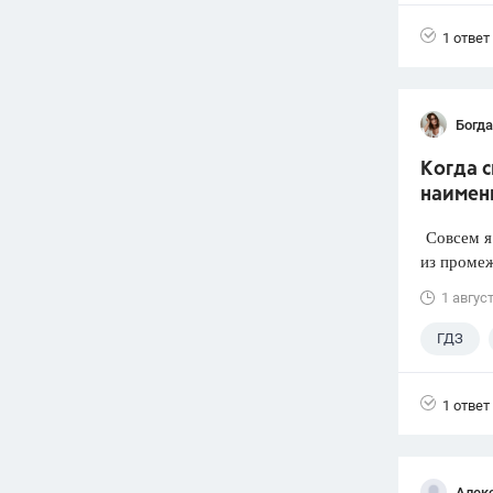
1 ответ
Богд
Когда 
наимен
Совсем я 
из промеж
1 авгус
ГДЗ
1 ответ
Алек