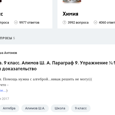
сс
Химия
опроса
9977 ответов
3992 вопроса
4060 отве
ОПРОСЫ
5
ша Антонов
. 9 класс. Алимов Ш. А. Параграф 9. Упражнение №
и доказательство
. Помощь нужна с алгеброй...никак решить не могу(((
что -
е...
)
я 2017
Алгебра
Алимов Ш.А.
Школа
9 класс