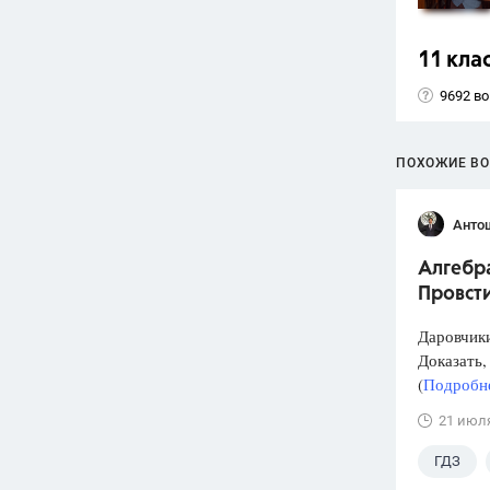
11 кла
9692 в
ПОХОЖИЕ В
Анто
Алгебра
Провст
Даровчики
Доказать, 
(
Подробне
21 июл
ГДЗ