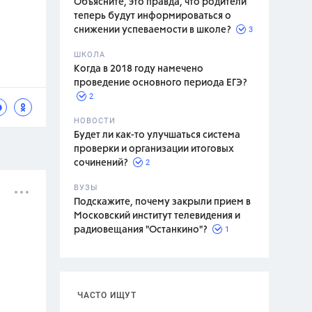
Объясните, это правда, что родители
теперь будут информироваться о
3
снижении успеваемости в школе?
ШКОЛА
спитание
Когда в 2018 году намечено
проведение основного периода ЕГЭ?
2
НОВОСТИ
Будет ли как-то улучшаться система
проверки и организации итоговых
2
сочинений?
ВУЗЫ
Подскажите, почему закрыли прием в
Московский институт телевидения и
1
радиовещания "Останкино"?
ЧАСТО ИЩУТ