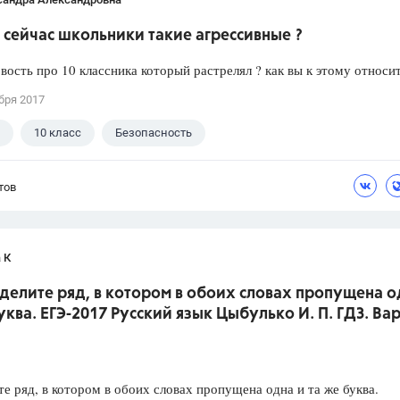
сейчас школьники такие агрессивные ?
вость про 10 классника который растрелял ? как вы к этому относи
бря 2017
10 класс
Безопасность
тов
 К
делите ряд, в котором в обоих словах пропущена о
уква. ЕГЭ-2017 Русский язык Цыбулько И. П. ГДЗ. Ва
е ряд, в котором в обоих словах пропущена одна и та же буква.