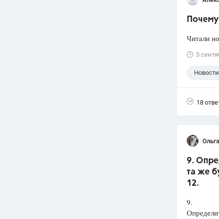
Почему 
Читали но
5 сентя
Новости
18 отве
Ольга
9. Опре
та же б
12.
9.
Определит