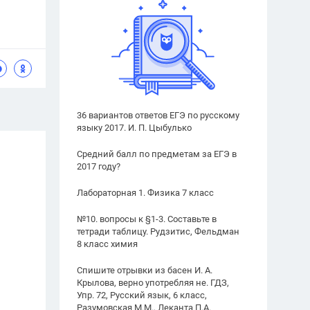
36 вариантов ответов ЕГЭ по русскому
языку 2017. И. П. Цыбулько
Средний балл по предметам за ЕГЭ в
2017 году?
Лабораторная 1. Физика 7 класс
№10. вопросы к §1-3. Составьте в
тетради таблицу. Рудзитис, Фельдман
8 класс химия
Спишите отрывки из басен И. А.
Крылова, верно употребляя не. ГДЗ,
Упр. 72, Русский язык, 6 класс,
Разумовская М.М., Леканта П.А.