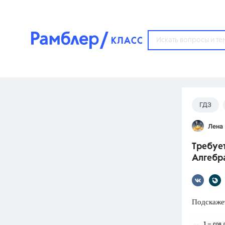
?
ГДЗ
Популярные тем
Лена
ГДЗ
67571
ответ
Требует
ЕГЭ
Алгебра
3273
ответа
ОГЭ
3460
ответов
Подскажет
ФИПИ
30
ответов