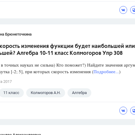
ана Брюнеточкина
скорость изменения функции будет наибольшей или
ьшей? Алгебра 10-11 класс Колмогоров Упр 308
в точных науках не сильна) Кто поможет?) Найдите значения аргу
утка [-2; 5], при которых скорость изменения (
Подробнее...
)
та 2017
11 класс
Колмогоров А.Н.
Алгебра
сандра Александровна