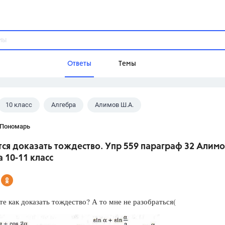
Ответы
Темы
10 класс
Алгебра
Алимов Ш.А.
ы
Домашнее задание
Русский язык,
Химия,
Геометрия,
 Пономарь
Обществознание,
Физика
ся доказать тождество. Упр 559 параграф 32 Алимо
Школа
 10-11 класс
9 класс,
8 класс,
11 класс,
10 клас
6 класс,
4 класс,
5 класс,
1 класс,
Учебники
е как доказать тождество? А то мне не разобраться(
Разумовская М.М.,
Габриелян О.С
Рудзитис Г.Е.,
Цыбулько И.П.,
Атан