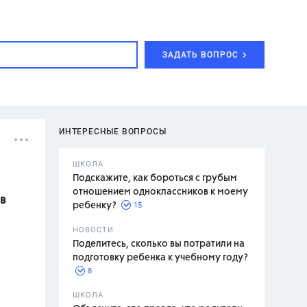
ЗАДАТЬ ВОПРОС
ИНТЕРЕСНЫЕ ВОПРОСЫ
ШКОЛА
Подскажите, как бороться с грубым
отношением одноклассников к моему
в
15
ребенку?
с,
7 класс,
НОВОСТИ
2 класс
Поделитесь, сколько вы потратили на
подготовку ребенка к учебному году?
8
.,
ШКОЛА
асян Л.С.,