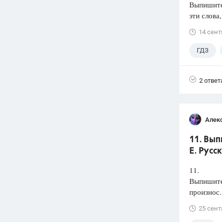
Выпишит
эти слова
14 сент
ГДЗ
2 ответ
Алек
11. Вып
Е. Русс
11.
Выпишите 
произнос.
25 сент