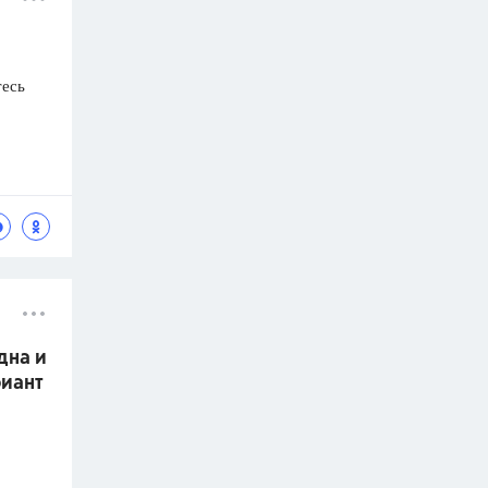
тесь
дна и
риант