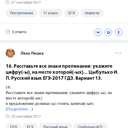
27 сентября 2017
Поступление
11 класс
ЕГЭ
Новости
3 ответа
Леха Лешка
16. Расставьте все знаки препинания: укажите
цифру(-ы), на месте которой(-ых)... Цыбулько И.
П. Русский язык ЕГЭ-2017 ГДЗ. Вариант 13.
16.
Расставьте все знаки препинания: укажите цифру(-ы), на
месте которой(-ых)
в предложении должна(-ы) стоять запятая(-ые).
(
Подробнее...
)
25 сентября 2017
ГДЗ
ЕГЭ
Русский язык
Цыбулько И.П.