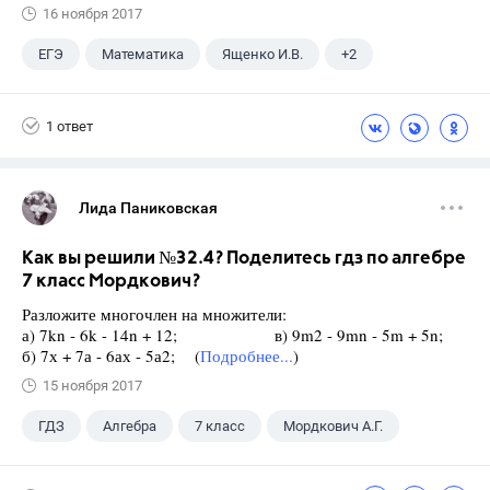
16 ноября 2017
ЕГЭ
Математика
Ященко И.В.
+2
Семенов А.В.
11 класс
1 ответ
Лида Паниковская
Как вы решили №32.4? Поделитесь гдз по алгебре
7 класс Мордкович?
Разложите многочлен на множители:
а) 7kn - 6k - 14n + 12; в) 9m2 - 9mn - 5m + 5n;
б) 7х + 7а - 6ах - 5а2; (
Подробнее...
)
15 ноября 2017
ГДЗ
Алгебра
7 класс
Мордкович А.Г.