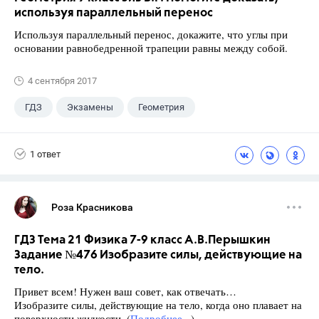
используя параллельный перенос
Используя параллельный перенос, докажите, что углы при
основании равнобедренной трапеции равны между собой.
4 сентября 2017
ГДЗ
Экзамены
Геометрия
9 класс
+1
Зив Б. Г.
1 ответ
Роза Красникова
ГДЗ Тема 21 Физика 7-9 класс А.В.Перышкин
Задание №476 Изобразите силы, действующие на
тело.
Привет всем! Нужен ваш совет, как отвечать…
Изобразите силы, действующие на тело, когда оно плавает на
поверхности жидкости. (
Подробнее...
)