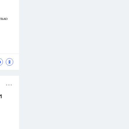
лько
1