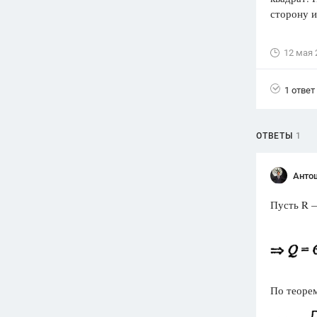
сторону и
Вузы
1752
ответа
12 мая 
Олимпиады
82
ответа
1 ответ
Spotlight
1551
ответ
ОТВЕТЫ
1
ГИА
280
ответов
Анто
Пусть R 
По теорем