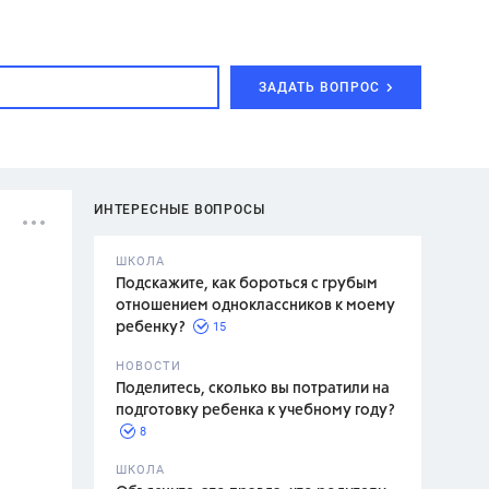
ЗАДАТЬ ВОПРОС
ИНТЕРЕСНЫЕ ВОПРОСЫ
ШКОЛА
Подскажите, как бороться с грубым
отношением одноклассников к моему
15
ребенку?
с,
7 класс,
НОВОСТИ
2 класс
Поделитесь, сколько вы потратили на
подготовку ребенка к учебному году?
8
.,
ШКОЛА
асян Л.С.,