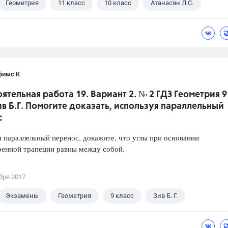
Геометрия
11 класс
10 класс
Атанасян Л.С.
фимс К
ятельная работа 19. Вариант 2. № 2 ГДЗ Геометрия 9
ив Б.Г. Помогите доказать, используя параллельный
с
 параллельный перенос, докажите, что углы при основании
ренной трапеции равны между собой.
бря 2017
Экзамены
Геометрия
9 класс
Зив Б. Г.