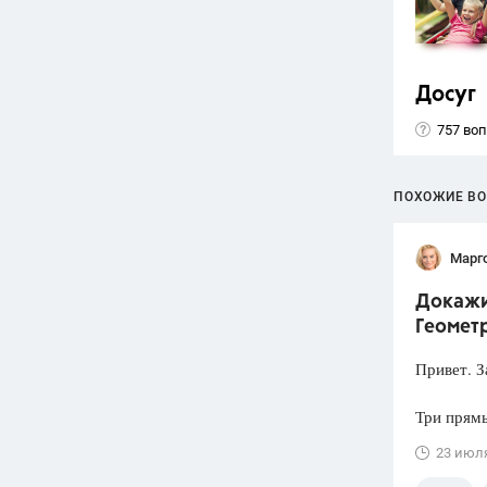
Досуг
757 во
ПОХОЖИЕ В
Марг
Докажит
Геометр
Привет. З
Три прямы
23 июл