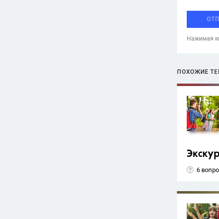
ОТ
Нажимая кн
ПОХОЖИЕ Т
Экску
6 вопр