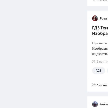
Роза
ГДЗ Тем
Изобра
Привет вс
Изобразит
жидкости.
5 сентя
ГДЗ
1 ответ
Алек