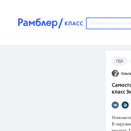
?
ГДЗ
Популярные тем
Ольга
ГДЗ
67571
ответ
Самосто
ЕГЭ
класс З
3273
ответа
ОГЭ
3460
ответов
Поможете
В окружн
ФИПИ
квадрат. 
30
ответов