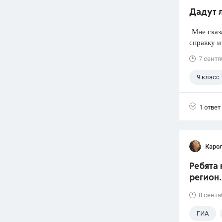
Дадут л
Мне сказа
справку и 
7 сентя
9 класс
1 ответ
Каро
Ребята 
регион.
8 сентя
ГИА