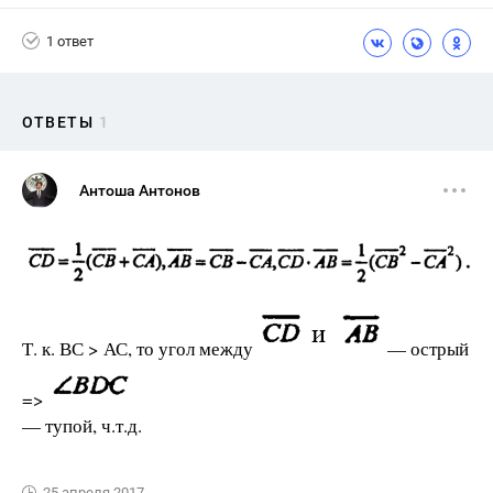
1 ответ
ОТВЕТЫ
1
Антоша Антонов
Т. к. ВС > АС, то угол между
— острый
=>
— тупой, ч.т.д.
25 апреля 2017