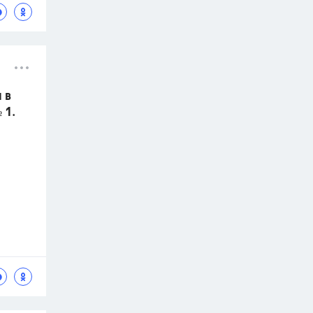
 в
 1.