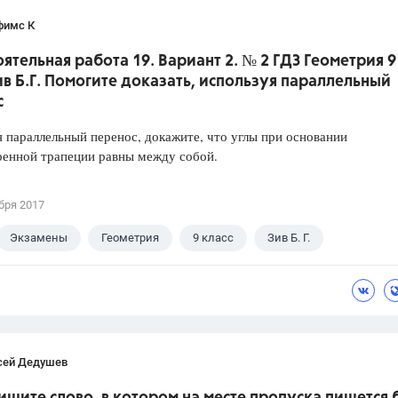
фимс К
ятельная работа 19. Вариант 2. № 2 ГДЗ Геометрия 9
ив Б.Г. Помогите доказать, используя параллельный
с
 параллельный перенос, докажите, что углы при основании
ренной трапеции равны между собой.
бря 2017
Экзамены
Геометрия
9 класс
Зив Б. Г.
сей Дедушев