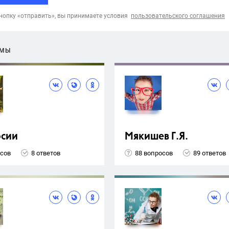
опку «отправить», вы принимаете условия
пользовательского соглашения
ЕМЫ
рсии
Мякишев Г.Я.
осов
8 ответов
88 вопросов
89 ответов