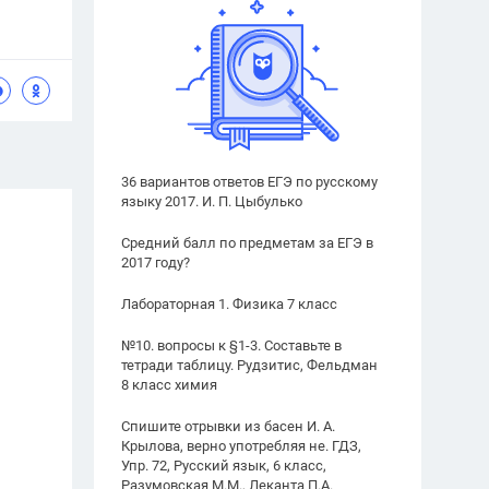
36 вариантов ответов ЕГЭ по русскому
языку 2017. И. П. Цыбулько
Средний балл по предметам за ЕГЭ в
2017 году?
Лабораторная 1. Физика 7 класс
№10. вопросы к §1-3. Составьте в
тетради таблицу. Рудзитис, Фельдман
8 класс химия
Спишите отрывки из басен И. А.
Крылова, верно употребляя не. ГДЗ,
Упр. 72, Русский язык, 6 класс,
Разумовская М.М., Леканта П.А.