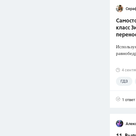
Сера
Самосто
класс З
перено
Используя
равнобед
4 сентя
ГДЗ
1 ответ
Алек