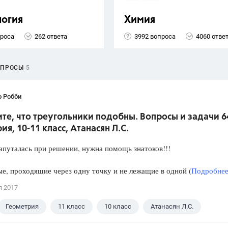
логия
Химия
проса
262 ответа
3992 вопроса
4060 отве
ОПРОСЫ
5
о Робби
е, что треугольники подобны. Вопросы и задачи 6
ия, 10-11 класс, Атанасян Л.С.
апуталась при решении, нужна помощь знатоков!!!
е, проходящие через одну точку и не лежащие в одной (
Подробнее.
я 2017
Геометрия
11 класс
10 класс
Атанасян Л.С.