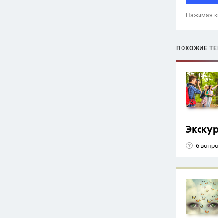
Нажимая кн
ПОХОЖИЕ Т
Экску
6 вопр