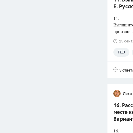
11. Вып
Е. Русс
11.
Выпишите 
произнос.
25 сент
ГДЗ
3 ответ
Леха
16. Рас
месте к
Вариант
16.