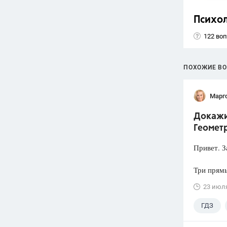
Психо
122 во
ПОХОЖИЕ В
Марг
Докажит
Геометр
Привет. З
Три прямы
23 июл
ГДЗ