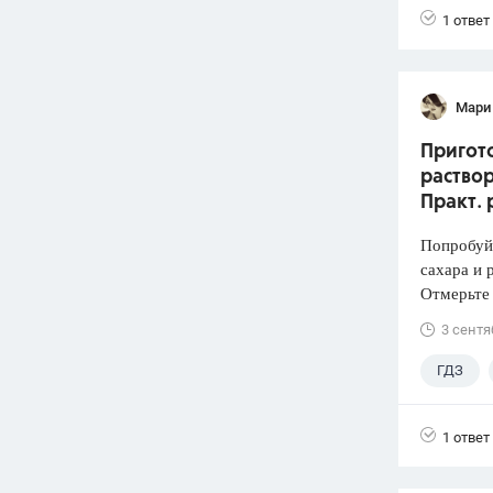
1 ответ
Мари
Пригото
раствор
Практ. 
Попробуй
сахара и 
Отмерьте
3 сентя
ГДЗ
1 ответ