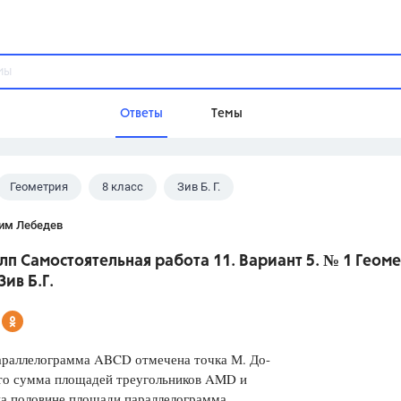
Ответы
Темы
Геометрия
8 класс
Зив Б. Г.
ы
Домашнее задание
Русский язык,
Химия,
Геометрия,
им Лебедев
Обществознание,
Физика
лп Самостоятельная работа 11. Вариант 5. № 1 Геом
Школа
Зив Б.Г.
9 класс,
8 класс,
11 класс,
10 клас
6 класс,
4 класс,
5 класс,
1 класс,
Учебники
араллелограмма ABCD отмечена точка М. До-
что сумма площадей треугольников AMD и
Разумовская М.М.,
Габриелян О.С
а половине площади параллелограмма.
Рудзитис Г.Е.,
Цыбулько И.П.,
Атан