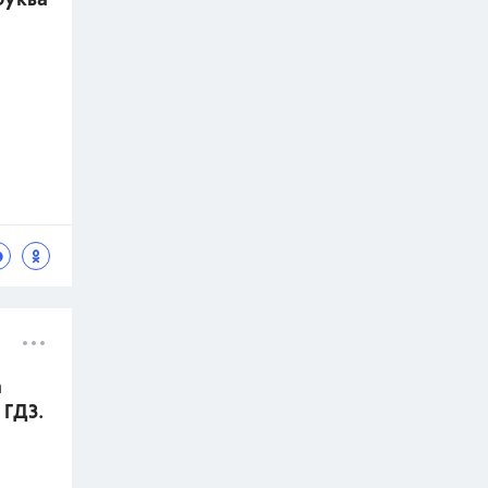
буква
а
 ГДЗ.