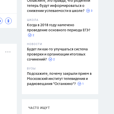
Объясните, это правда, что родители
теперь будут информироваться о
3
снижении успеваемости в школе?
ШКОЛА
спитание
Когда в 2018 году намечено
проведение основного периода ЕГЭ?
2
НОВОСТИ
Будет ли как-то улучшаться система
проверки и организации итоговых
2
сочинений?
ВУЗЫ
Подскажите, почему закрыли прием в
Московский институт телевидения и
1
радиовещания "Останкино"?
ЧАСТО ИЩУТ