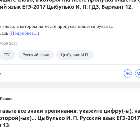
ишите слово, в котором на месте пропуска пишется 
кий язык ЕГЭ-2017 Цыбулько И. П. ГДЗ. Вариант 12.
слово, в котором на месте пропуска пишется буква Е.
, шь (
Подробнее...
)
ября 2017
ЕГЭ
Русский язык
Цыбулько И.П.
а
 Лешка
ставьте все знаки препинания: укажите цифру(-ы), н
оторой(-ых)... Цыбулько И. П. Русский язык ЕГЭ-2017
 13.