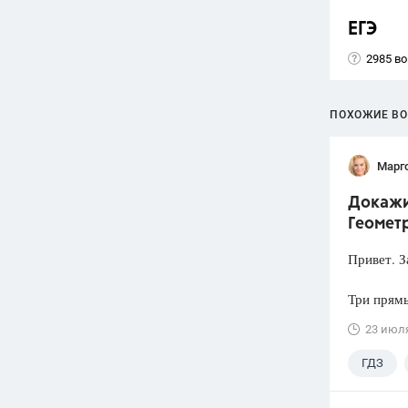
ЕГЭ
2985 в
ПОХОЖИЕ В
Марг
Докажит
Геометр
Привет. З
Три прямы
23 июл
ГДЗ