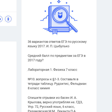
36 вариантов ответов ЕГЭ по русскому
языку 2017. И. П. Цыбулько
Средний балл по предметам за ЕГЭ в
2017 году?
Лабораторная 1. Физика 7 класс
№10. вопросы к §1-3. Составьте в
тетради таблицу. Рудзитис, Фельдман
8 класс химия
Спишите отрывки из басен И. А.
Крылова, верно употребляя не. ГДЗ,
Упр. 72, Русский язык, 6 класс,
Разумовская М.М., Леканта П.А.