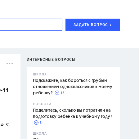
ЗАДАТЬ ВОПРОС
ИНТЕРЕСНЫЕ ВОПРОСЫ
ШКОЛА
Подскажите, как бороться с грубым
отношением одноклассников к моему
0-11
15
ребенку?
с,
7 класс,
НОВОСТИ
2 класс
Поделитесь, сколько вы потратили на
подготовку ребенка к учебному году?
8
4; 8).
.,
ШКОЛА
асян Л.С.,