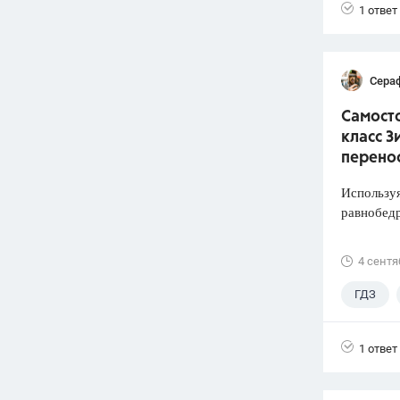
1 ответ
Сера
Самосто
класс З
перено
Используя
равнобед
4 сентя
ГДЗ
1 ответ