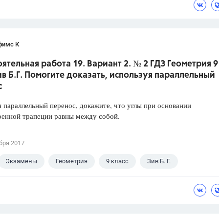
фимс К
ятельная работа 19. Вариант 2. № 2 ГДЗ Геометрия 9
ив Б.Г. Помогите доказать, используя параллельный
с
 параллельный перенос, докажите, что углы при основании
ренной трапеции равны между собой.
бря 2017
Экзамены
Геометрия
9 класс
Зив Б. Г.