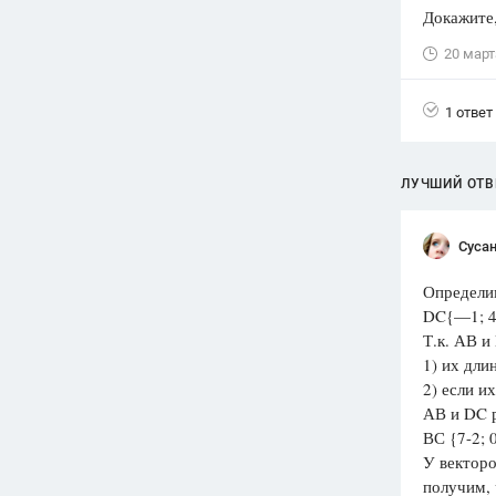
Докажите,
Вузы
20 март
1752
ответа
Олимпиады
1 ответ
82
ответа
Spotlight
1551
ответ
ЛУЧШИЙ ОТВ
ГИА
280
ответов
Суса
Определим
DC{—1; 4;
Т.к. АВ и
1) их дли
2) если и
АВ и DC р
ВС {7-2; 0
У векторо
получим, 