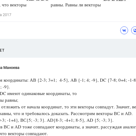
 что векторы
равны. Равны ли векторы
Цветков Л. А.
а 2017
Психология
Отношения,
Любовь,
Красота,
Во
ПОКАЗАТЬ ВСЕ
ЕТ
на Маноева
 координаты: АВ {2-3; 3+1; 4-5}, AB {-1; 4; -9}, DC {7-8; 0+4; -1-8
 -9}.
 DC имеют одинаковые координаты, то
ны равны;
х отложить от начала координат, то эти векторы совпадут. Значит, в
авны, что и требовалось доказать. Рассмотрим векторы ВС и AD.
-3; -1+4}, ВС{5; -3; 3}. AD{8-3; -4+1; 8-5}, AD {5; -3; 3}.
в ВС и AD тоже совпадают координаты, а значит, рассуждая анало
что векторы совпадают.