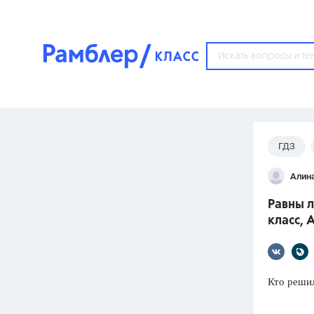
?
ГДЗ
Популярные тем
Алин
ГДЗ
67571
ответ
Равны л
ЕГЭ
класс, 
3273
ответа
ОГЭ
3460
ответов
Кто решил,
ФИПИ
30
ответов