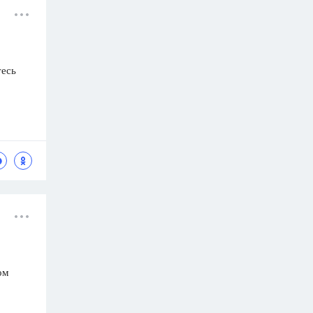
тесь
ом