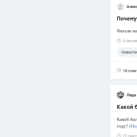
Алек
Почему 
Читали но
5 сентя
Новости
18 отве
Лида
Какой б
Какой был
году? (
По
27 сент