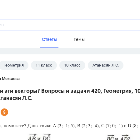
Ответы
Темы
Геометрия
11 класс
10 класс
Атанасян Л.С.
ы
Домашнее задание
Русский язык,
Химия,
Геометрия,
а Можаева
Обществознание,
Физика
и эти векторы? Вопросы и задачи 420, Геометрия, 1
Школа
Атанасян Л.С.
9 класс,
8 класс,
11 класс,
10 клас
6 класс,
4 класс,
5 класс,
1 класс,
Учебники
 поможете? Даны точки А (3; -1; 5), В (2; 3; -4), С (7; 0; -1) и D (8; -
Разумовская М.М.,
Габриелян О.С
Рудзитис Г.Е.,
Цыбулько И.П.,
Атан