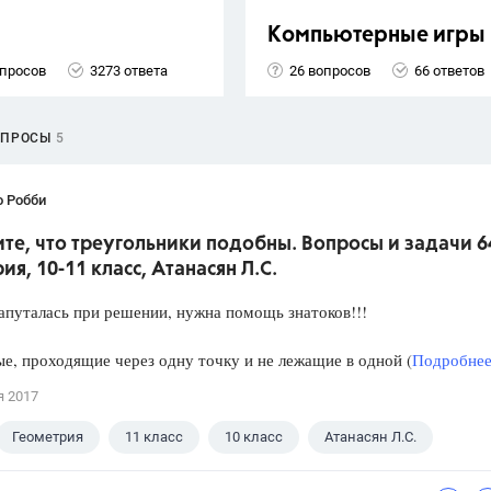
Компьютерные игры
опросов
3273 ответа
26 вопросов
66 ответов
ОПРОСЫ
5
о Робби
е, что треугольники подобны. Вопросы и задачи 6
ия, 10-11 класс, Атанасян Л.С.
апуталась при решении, нужна помощь знатоков!!!
е, проходящие через одну точку и не лежащие в одной (
Подробнее.
я 2017
Геометрия
11 класс
10 класс
Атанасян Л.С.