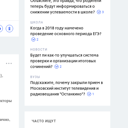
Объясните, это правда, что родители
теперь будут информироваться о
3
снижении успеваемости в школе?
ШКОЛА
спитание
Когда в 2018 году намечено
проведение основного периода ЕГЭ?
2
НОВОСТИ
Будет ли как-то улучшаться система
проверки и организации итоговых
2
сочинений?
},
ВУЗЫ
Подскажите, почему закрыли прием в
Московский институт телевидения и
1
радиовещания "Останкино"?
екторы
гично,
ЧАСТО ИЩУТ