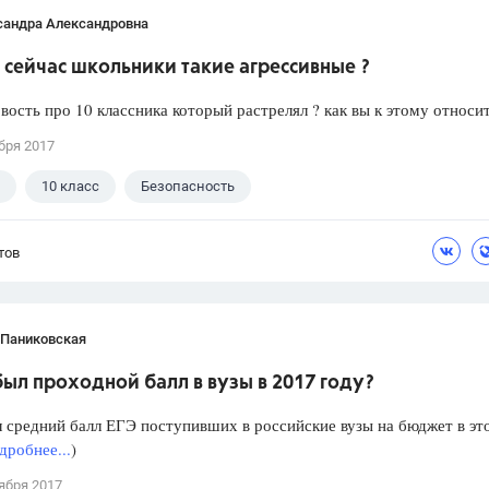
сандра Александровна
сейчас школьники такие агрессивные ?
вость про 10 классника который растрелял ? как вы к этому относи
бря 2017
10 класс
Безопасность
тов
 Паниковская
ыл проходной балл в вузы в 2017 году?
 средний балл ЕГЭ поступивших в российские вузы на бюджет в эт
дробнее...
)
ября 2017