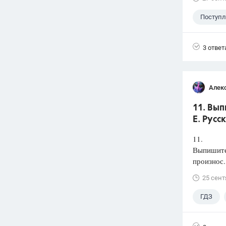
Поступ
3 ответ
Алек
11. Вып
Е. Русс
11.
Выпишите 
произнос.
25 сент
ГДЗ