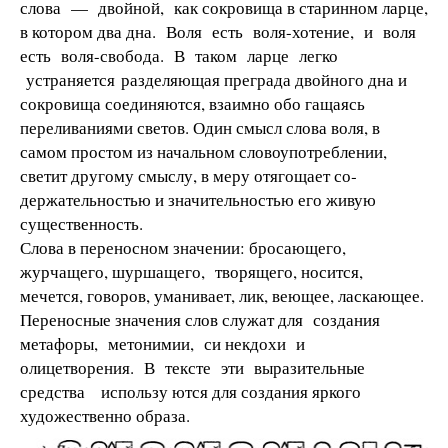
слова — двойной, как сокровища в старинном ларце,
в котором два дна. Воля есть воля-хотение, и воля
есть воля-свобода. В таком ларце легко
устраняется разделяющая преграда двойного дна и
сокровища соединяются, взаимно обо­ гащаясь
переливаниями светов. Один смысл слова воля, в
самом простом из­ начальном словоупотреблении,
светит другому смыслу, в меру отягощает со­
держательностью и значительностью его живую
существенность.
Слова в переносном значении: бросающего,
журчащего, шуршащего, творящего, носится,
мечется, говоров, уманивает, лик, веющее, ласкающее.
Переносные значения слов служат для создания
метафоры, метонимии, си­ некдохи и
олицетворения. В тексте эти выразительные
средства использу­ ются для создания яркого
художественно образа.