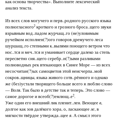
как основа творчества». Выполните лексический
анализ текста.
Из всех слов могучего и перв..родного русского язы­ка
2
полногласного
кроткого и грозного броса..щего звуки
взрывным вод..падом журчащ..го (не)уловимым
ручейком исполнен(?)ого говоров дремучего леса
шуршащ..го степ­ными к..вылями поющего ветром что
нос..тся и меч..тся и уманивает сердце далеко за степь
пересветно сия..щего серебр..н(?)ыми разливами
полноводных рек втекающих в Синее Море — из всех
несосчитан(?)ых самоцветов этой неисчерпа..мой
сокров..щницы, языка живого сотв..рённого и однако
же (без)устали творящего больше всего я люблю слово
— Воля. Так было в детстве так и теперь. Это слово —
2
самое дорогое и всеоб(?)емлющ..е
.
Уже один его внешний лик пленит..лен. Веющее
в
,
долгое как зов далёкого хора, о, ласкающее
ле
, в
мягкости твёрдое утвержда..щее
я
. А смысл этого