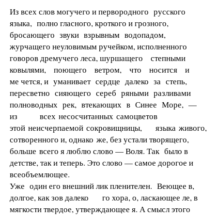
Из всех слов могучего и первородного русского
языка, полно­ гласного, кроткого и грозного,
бросающего звуки взрывным водопадом,
журчащего неуловимым ручейком, исполненного
говоров дремучего леса, шуршащего степными
ковылями, поющего ветром, что носится и
ме­ чется, и уманивает сердце далеко за степь,
пересветно сияющего сереб­ ряными разливами
полноводных рек, втекающих в Синее Море, —
из всех несосчитанных самоцветов
этой неисчерпаемой сокровищницы, языка живого,
сотворенного и, однако же, без устали творящего,
больше всего я люблю слово — Воля. Так было в
детстве, так и теперь. Это слово — самое дорогое и
всеобъемлющее.
Уже один его внешний лик пленителен. Веющее в,
долгое, как зов далеко­ го хора, о, ласкающее ле, в
мягкости твердое, утверждающее я. А смысл этого