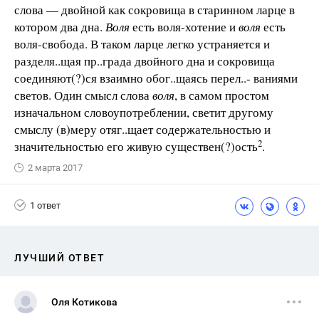
слова — двойной как сокровища в старинном ларце в
котором два дна.
Воля
есть воля-хотение и
воля
есть
воля-свобода. В таком ларце легко устраняется и
разделя..щая пр..града двойного дна и сокровища
соединяют(?)ся взаимно обог..щаясь перел..- ваниями
светов. Один смысл слова
воля
, в самом простом
изначальном словоупотреблении, светит другому
смыслу (в)меру отяг..щает содержательностью и
2
значительностью его живую существен(?)ость
.
2 марта 2017
1 ответ
ЛУЧШИЙ ОТВЕТ
Оля Котикова