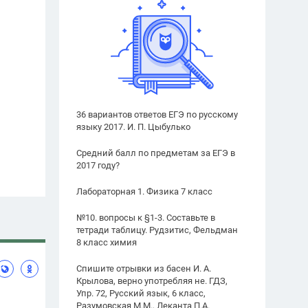
36 вариантов ответов ЕГЭ по русскому
языку 2017. И. П. Цыбулько
Средний балл по предметам за ЕГЭ в
2017 году?
Лабораторная 1. Физика 7 класс
№10. вопросы к §1-3. Составьте в
тетради таблицу. Рудзитис, Фельдман
8 класс химия
Спишите отрывки из басен И. А.
Крылова, верно употребляя не. ГДЗ,
Упр. 72, Русский язык, 6 класс,
Разумовская М.М., Леканта П.А.