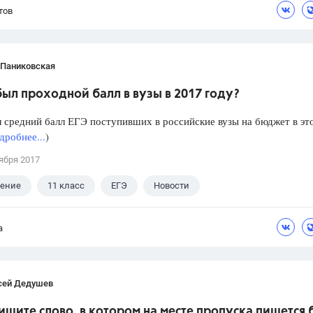
тов
 Паниковская
ыл проходной балл в вузы в 2017 году?
 средний балл ЕГЭ поступивших в российские вузы на бюджет в эт
дробнее...
)
ября 2017
ление
11 класс
ЕГЭ
Новости
а
сей Дедушев
ишите слово, в котором на месте пропуска пишется 