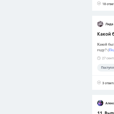
18 отве
Лида
Какой б
Какой был
году? (
По
27 сент
Поступ
3 ответ
Алек
11. Вып