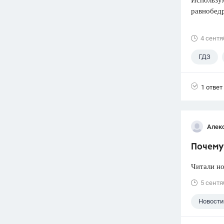
равнобед
4 сентя
ГДЗ
1 ответ
Алек
Почему 
Читали но
5 сентя
Новости