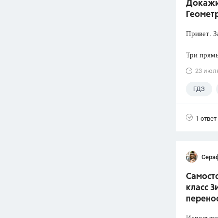
Докажит
Геометр
Привет. З
Три прямы
23 июл
ГДЗ
1 ответ
Сера
Самосто
класс З
перено
Используя