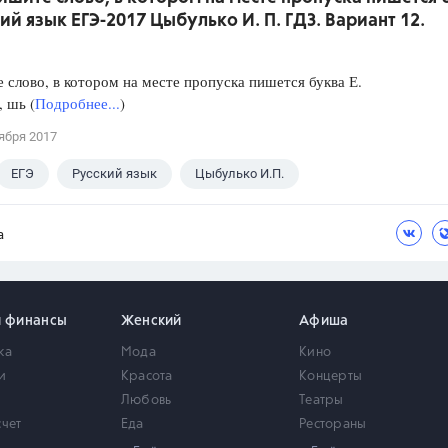
кий язык ЕГЭ-2017 Цыбулько И. П. ГДЗ. Вариант 12.
слово, в котором на месте пропуска пишется буква Е.
, шь (
Подробнее...
)
ября 2017
ЕГЭ
Русский язык
Цыбулько И.П.
а
и финансы
Женский
Афиша
ка
Мода
Кино
и
Красота
Концерты
Любовь
Театры
счет
Еда
Рестораны