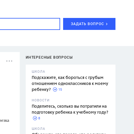
ЗАДАТЬ ВОПРОС
ИНТЕРЕСНЫЕ ВОПРОСЫ
ШКОЛА
Подскажите, как бороться с грубым
отношением одноклассников к моему
15
ребенку?
с,
7 класс,
НОВОСТИ
2 класс
Поделитесь, сколько вы потратили на
подготовку ребенка к учебному году?
8
резка
.,
ШКОЛА
асян Л.С.,