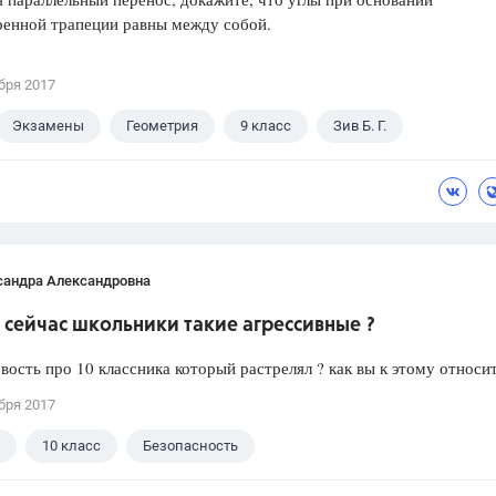
ренной трапеции равны между собой.
бря 2017
Экзамены
Геометрия
9 класс
Зив Б. Г.
сандра Александровна
сейчас школьники такие агрессивные ?
вость про 10 классника который растрелял ? как вы к этому относи
бря 2017
10 класс
Безопасность