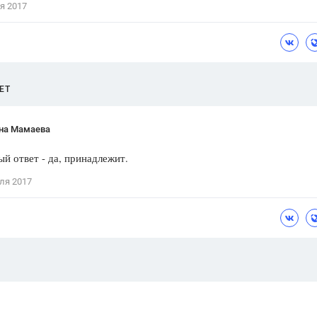
я 2017
Цветков Л. А.
Психология
Отношения,
Любовь,
Красота,
Во
ЕТ
ПОКАЗАТЬ ВСЕ
на Мамаева
й ответ - да, принадлежит.
ля 2017