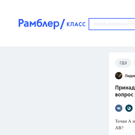
?
ГДЗ
Популярные тем
Лиди
ГДЗ
67571
ответ
Принад
ЕГЭ
вопрос 
3273
ответа
ОГЭ
3460
ответов
Точки А и
АB?
ФИПИ
30
ответов