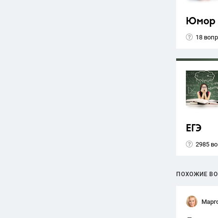
Юмор
18 воп
ЕГЭ
2985 в
ПОХОЖИЕ В
Марг