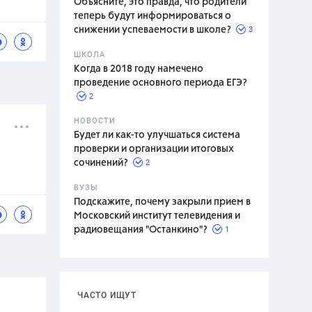
Объясните, это правда, что родители
теперь будут информироваться о
3
снижении успеваемости в школе?
ШКОЛА
спитание
Когда в 2018 году намечено
проведение основного периода ЕГЭ?
2
НОВОСТИ
Будет ли как-то улучшаться система
проверки и организации итоговых
2
сочинений?
ВУЗЫ
Подскажите, почему закрыли прием в
Московский институт телевидения и
1
радиовещания "Останкино"?
ЧАСТО ИЩУТ