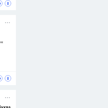
ом
буква