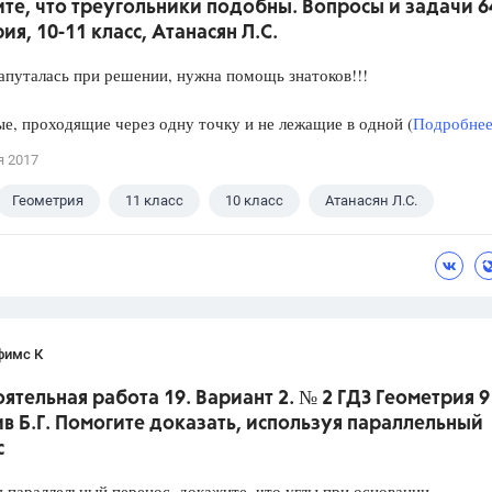
е, что треугольники подобны. Вопросы и задачи 6
ия, 10-11 класс, Атанасян Л.С.
апуталась при решении, нужна помощь знатоков!!!
е, проходящие через одну точку и не лежащие в одной (
Подробнее.
я 2017
Геометрия
11 класс
10 класс
Атанасян Л.С.
фимс К
ятельная работа 19. Вариант 2. № 2 ГДЗ Геометрия 9
ив Б.Г. Помогите доказать, используя параллельный
с
 параллельный перенос, докажите, что углы при основании