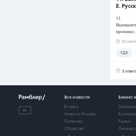
Е. Русс
11.
Выпишите 
произнос.
25 сент
ГДЗ
3 ответ
Все новости
Бизнес 
В мире
Экономи
6+
Новости Москвы
Компани
Политика
Рынки
Общество
Личный 