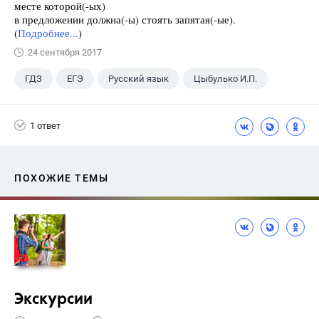
месте которой(-ых)
в предложении должна(-ы) стоять запятая(-ые).
(
Подробнее...
)
24 сентября 2017
ГДЗ
ЕГЭ
Русский язык
Цыбулько И.П.
1 ответ
ПОХОЖИЕ ТЕМЫ
Экскурсии