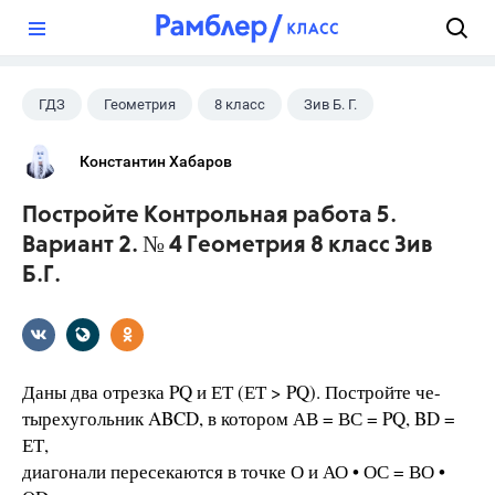
?
ГДЗ
Геометрия
8 класс
Зив Б. Г.
Константин Хабаров
Постройте Контрольная работа 5.
Вариант 2. № 4 Геометрия 8 класс Зив
Б.Г.
Даны два отрезка PQ и ЕТ (ЕТ > PQ). Постройте че-
тырехугольник ABCD, в котором АВ = ВС = PQ, BD =
ЕТ,
диагонали пересекаются в точке О и АО • ОС = ВО •