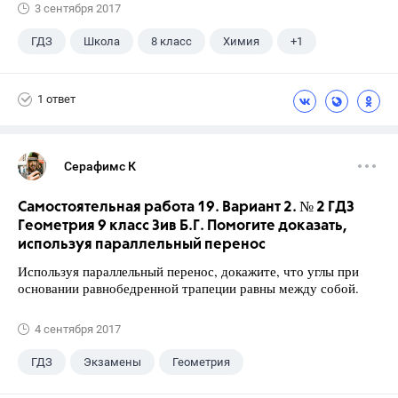
3 сентября 2017
ГДЗ
Школа
8 класс
Химия
+1
Габриелян О.С.
1 ответ
Серафимс К
Самостоятельная работа 19. Вариант 2. № 2 ГДЗ
Геометрия 9 класс Зив Б.Г. Помогите доказать,
используя параллельный перенос
Используя параллельный перенос, докажите, что углы при
основании равнобедренной трапеции равны между собой.
4 сентября 2017
ГДЗ
Экзамены
Геометрия
9 класс
+1
Зив Б. Г.