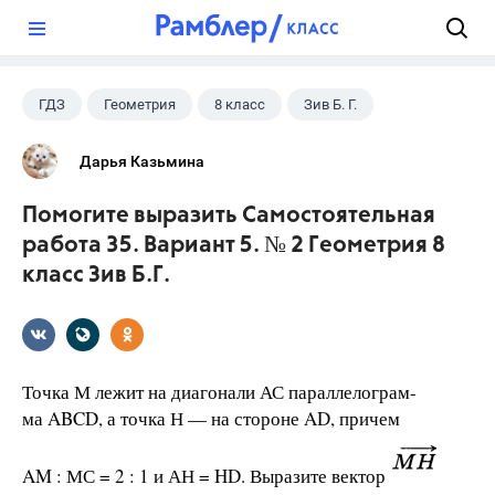
?
ГДЗ
Геометрия
8 класс
Зив Б. Г.
Дарья Казьмина
Помогите выразить Самостоятельная
работа 35. Вариант 5. № 2 Геометрия 8
класс Зив Б.Г.
Точка М лежит на диагонали АС параллелограм-
ма ABCD, а точка Н — на стороне AD, причем
AM : МС = 2 : 1 и АН = HD. Выразите вектор