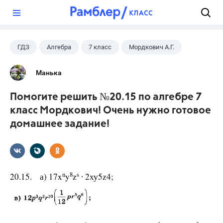
?
ГДЗ
Алгебра
7 класс
Мордкович А.Г.
Манька
Помогите решить №20.15 по алгебре 7
класс Мордкович! Очень нужно готовое
домашнее задание!
n
8
s
20.15. а) 17x
y
z
∙ 2ху5z4;