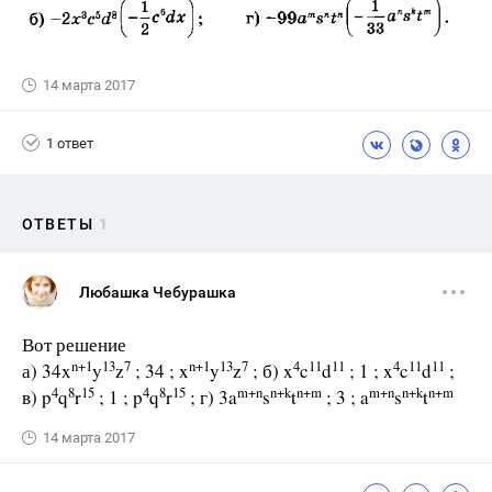
14 марта 2017
1 ответ
ОТВЕТЫ
1
Любашка Чебурашка
Вот решение
n+1
13
7
n+1
13
7
4
11
11
4
11
11
а) 34x
y
z
; 34 ; x
y
z
; б) x
c
d
; 1 ; x
c
d
;
4
8
15
4
8
15
m+n
n+k
n+m
m+n
n+k
n+m
в) p
q
r
; 1 ; p
q
r
; г) 3a
s
t
; 3 ; a
s
t
14 марта 2017