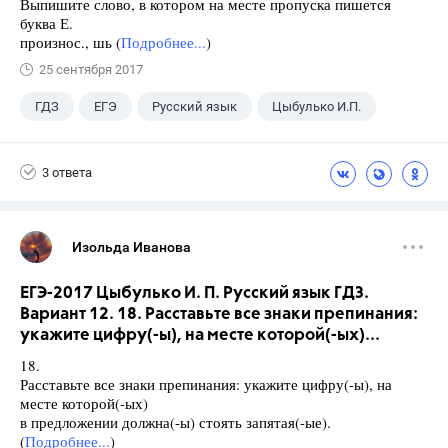
Выпишите слово, в котором на месте пропуска пишется
буква Е.
произнос., шь (
Подробнее...
)
25 сентября 2017
ГДЗ
ЕГЭ
Русский язык
Цыбулько И.П.
3 ответа
Изольда Иванова
ЕГЭ-2017 Цыбулько И. П. Русский язык ГДЗ.
Вариант 12. 18. Расставьте все знаки препинания:
укажите цифру(-ы), на месте которой(-ых)...
18.
Расставьте все знаки препинания: укажите цифру(-ы), на
месте которой(-ых)
в предложении должна(-ы) стоять запятая(-ые).
(
Подробнее...
)