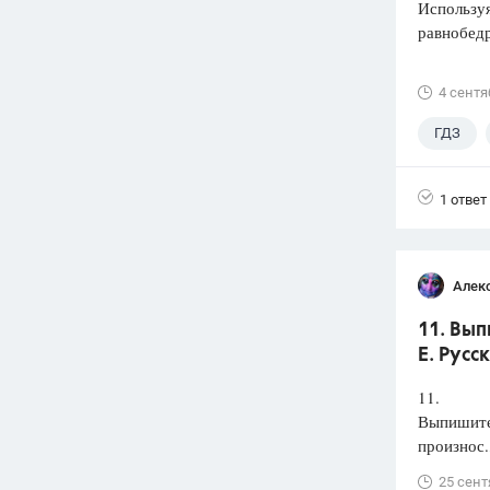
Используя
равнобед
4 сентя
ГДЗ
1 ответ
Алек
11. Вып
Е. Русс
11.
Выпишите 
произнос.
25 сент