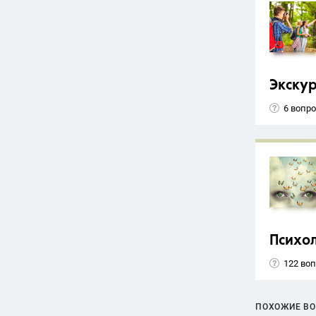
Экску
6 вопр
Психо
122 во
ПОХОЖИЕ В