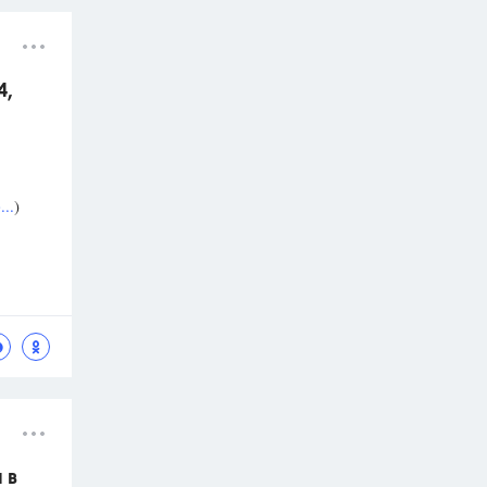
4,
..
)
 в