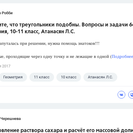
о Робби
е, что треугольники подобны. Вопросы и задачи 6
ия, 10-11 класс, Атанасян Л.С.
апуталась при решении, нужна помощь знатоков!!!
е, проходящие через одну точку и не лежащие в одной (
Подробнее.
я 2017
Геометрия
11 класс
10 класс
Атанасян Л.С.
 Черешнева
вление раствора сахара и расчёт его массовой доли