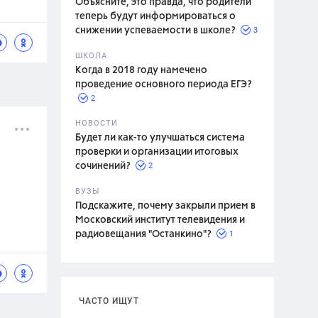
Объясните, это правда, что родители
теперь будут информироваться о
3
снижении успеваемости в школе?
ШКОЛА
спитание
Когда в 2018 году намечено
проведение основного периода ЕГЭ?
2
НОВОСТИ
Будет ли как-то улучшаться система
проверки и организации итоговых
2
сочинений?
ВУЗЫ
Подскажите, почему закрыли прием в
Московский институт телевидения и
1
радиовещания "Останкино"?
ЧАСТО ИЩУТ