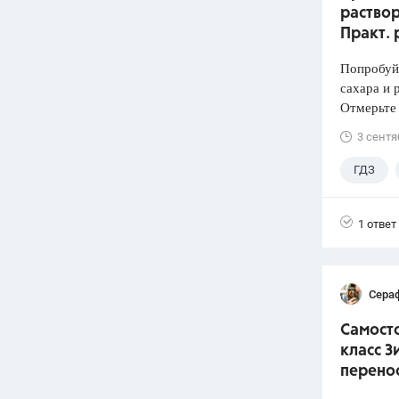
раствор
Практ. 
Попробуй
сахара и 
Отмерьте
3 сентя
ГДЗ
1 ответ
Сера
Самосто
класс З
перено