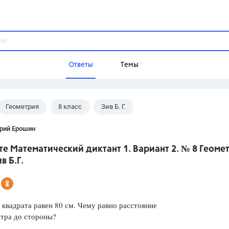
Ответы
Темы
Геометрия
8 класс
Зив Б. Г.
ы
Домашнее задание
Русский язык,
Химия,
Геометрия,
рий Ерошин
Обществознание,
Физика
е Математический диктант 1. Вариант 2. № 8 Геоме
Школа
в Б.Г.
9 класс,
8 класс,
11 класс,
10 клас
6 класс,
4 класс,
5 класс,
1 класс,
Учебники
квадрата равен 80 см. Чему равно расстояние
нтра до стороны?
Разумовская М.М.,
Габриелян О.С
Рудзитис Г.Е.,
Цыбулько И.П.,
Атан