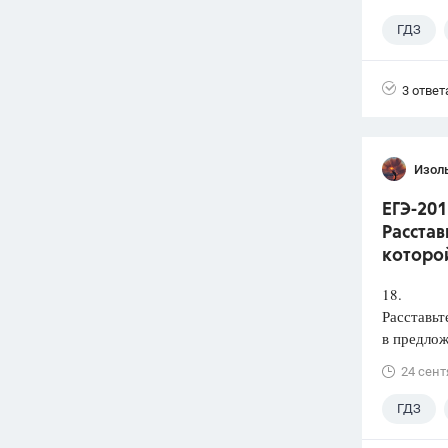
ГДЗ
3 ответ
Изол
ЕГЭ-201
Расстав
которой
18.
Расставьт
в предлож
24 сент
ГДЗ