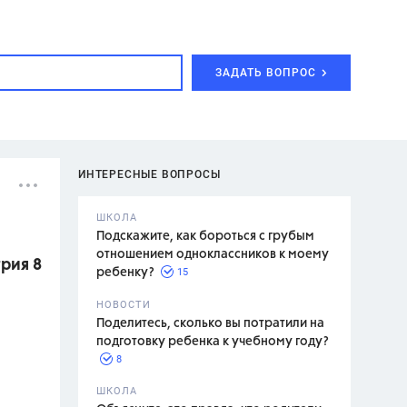
ЗАДАТЬ ВОПРОС
ИНТЕРЕСНЫЕ ВОПРОСЫ
ШКОЛА
Подскажите, как бороться с грубым
отношением одноклассников к моему
трия 8
15
ребенку?
с,
7 класс,
НОВОСТИ
2 класс
Поделитесь, сколько вы потратили на
подготовку ребенка к учебному году?
8
.,
ШКОЛА
асян Л.С.,