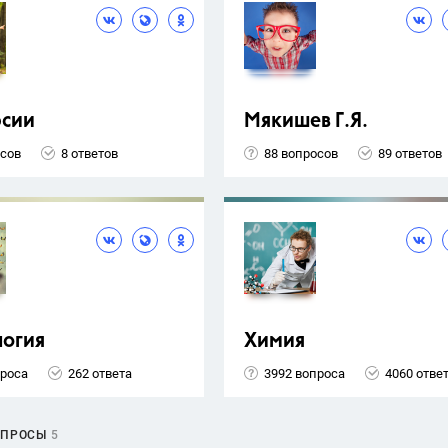
рсии
Мякишев Г.Я.
осов
8 ответов
88 вопросов
89 ответов
логия
Химия
проса
262 ответа
3992 вопроса
4060 отве
ОПРОСЫ
5