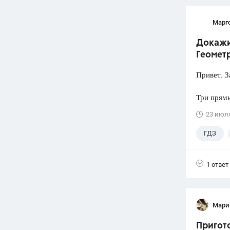
Марг
Докажит
Геометр
Привет. З
Три прямы
23 июл
ГДЗ
1 ответ
Мари
Пригото