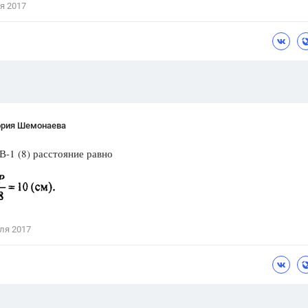
я 2017
Цветков Л. А.
Психология
Отношения,
Любовь,
Красота,
Во
ПОКАЗАТЬ ВСЕ
ория Шемонаева
В-1 (8) расстояние равно
ля 2017