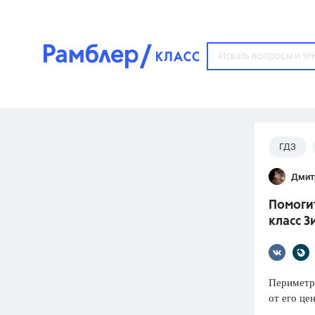
?
ГДЗ
Популярные тем
Дмит
ГДЗ
67571
ответ
Помогит
ЕГЭ
класс Зи
3273
ответа
ОГЭ
3460
ответов
Периметр 
от его це
ФИПИ
30
ответов