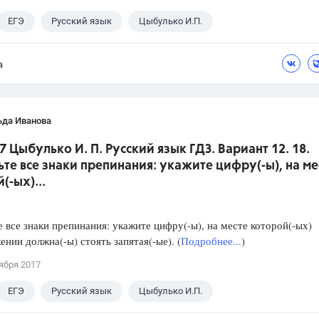
ЕГЭ
Русский язык
Цыбулько И.П.
а
ьда Иванова
7 Цыбулько И. П. Русский язык ГДЗ. Вариант 12. 18.
ьте все знаки препинания: укажите цифру(-ы), на ме
(-ых)...
е все знаки препинания: укажите цифру(-ы), на месте которой(-ых)
ении должна(-ы) стоять запятая(-ые). (
Подробнее...
)
ября 2017
ЕГЭ
Русский язык
Цыбулько И.П.