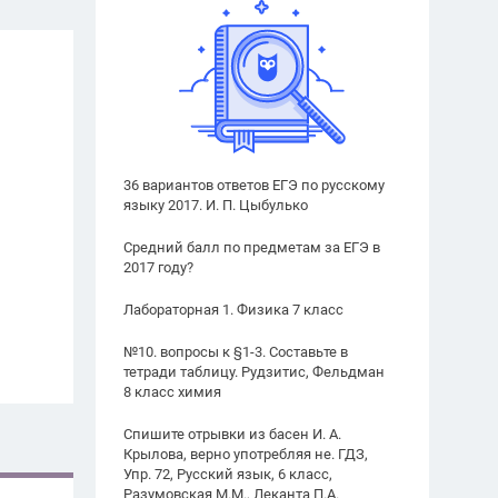
36 вариантов ответов ЕГЭ по русскому
языку 2017. И. П. Цыбулько
Средний балл по предметам за ЕГЭ в
2017 году?
Лабораторная 1. Физика 7 класс
№10. вопросы к §1-3. Составьте в
тетради таблицу. Рудзитис, Фельдман
8 класс химия
Спишите отрывки из басен И. А.
Крылова, верно употребляя не. ГДЗ,
Упр. 72, Русский язык, 6 класс,
Разумовская М.М., Леканта П.А.