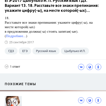
ЕГЭ-2017 Цыбулько И. П. Русский язык ГДЗ.
Вариант 13. 18. Расставьте все знаки препинания:
укажите цифру(-ы), на месте которой(-ых)...
18.
Расставьте все знаки препинания: укажите цифру(-ы), на
месте которой(-ых)
в предложении должна(-ы) стоять запятая(-ые).
(
Подробнее...
)
25 сентября 2017
ГДЗ
ЕГЭ
Русский язык
Цыбулько И.П.
1 ответ
ПОХОЖИЕ ТЕМЫ