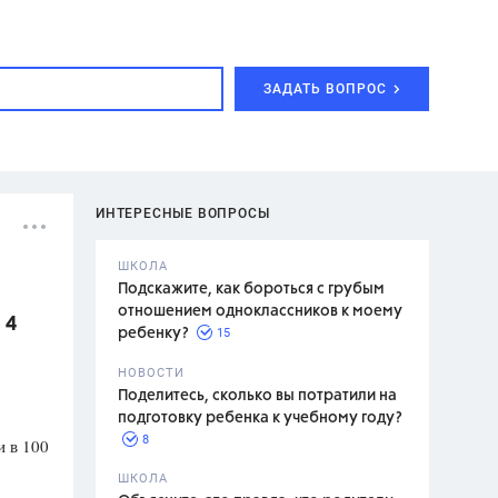
ЗАДАТЬ ВОПРОС
ИНТЕРЕСНЫЕ ВОПРОСЫ
ШКОЛА
Подскажите, как бороться с грубым
отношением одноклассников к моему
 4
15
ребенку?
с,
7 класс,
НОВОСТИ
2 класс
Поделитесь, сколько вы потратили на
подготовку ребенка к учебному году?
8
и в 100
.,
ШКОЛА
асян Л.С.,