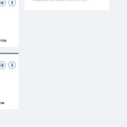
етов
тов