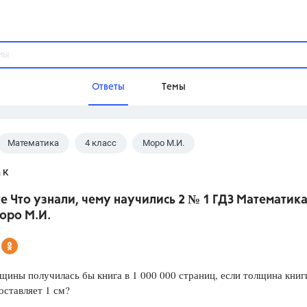
Ответы
Темы
Математика
4 класс
Моро М.И.
ы
Домашнее задание
Русский язык,
Химия,
Геометрия,
 К
Обществознание,
Физика
е Что узнали, чему научились 2 № 1 ГДЗ Математика
Школа
оро М.И.
9 класс,
8 класс,
11 класс,
10 клас
6 класс,
4 класс,
5 класс,
1 класс,
Учебники
щины получилась бы книга в 1 000 000 страниц, если толщина книг
оставляет 1 см?
Разумовская М.М.,
Габриелян О.С
Рудзитис Г.Е.,
Цыбулько И.П.,
Атан