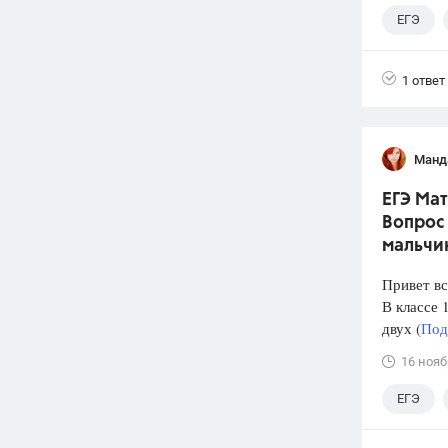
ЕГЭ
1 ответ
Манд
ЕГЭ Мат
Вопрос 
мальчик
Привет вс
В классе 
двух (
Под
16 нояб
ЕГЭ