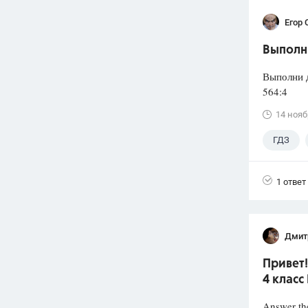
Егор 
Выполни
Выполни д
564:4 4
14 нояб
ГДЗ
1 ответ
Дмит
Привет!
4 класс
Answer the