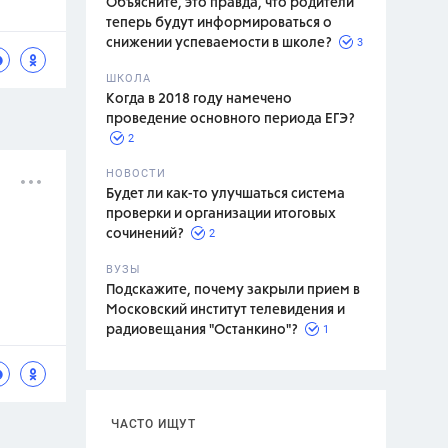
Объясните, это правда, что родители
теперь будут информироваться о
3
снижении успеваемости в школе?
ШКОЛА
спитание
Когда в 2018 году намечено
проведение основного периода ЕГЭ?
2
НОВОСТИ
Будет ли как-то улучшаться система
проверки и организации итоговых
2
сочинений?
ВУЗЫ
Подскажите, почему закрыли прием в
Московский институт телевидения и
1
радиовещания "Останкино"?
ЧАСТО ИЩУТ