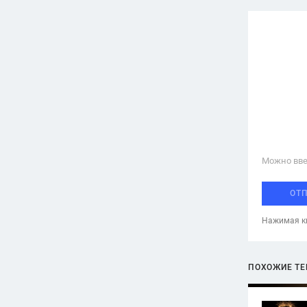
Можно вве
ОТ
Нажимая кн
ПОХОЖИЕ Т