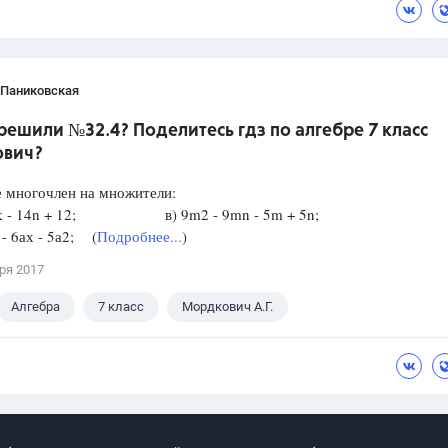
 Паниковская
решили №32.4? Поделитесь гдз по алгебре 7 класс
вич?
 многочлен на множители:
 6k - 14n + 12; в) 9m2 - 9mn - 5m + 5n;
 - 6ах - 5а2; (
Подробнее...
)
ря 2017
Алгебра
7 класс
Мордкович А.Г.