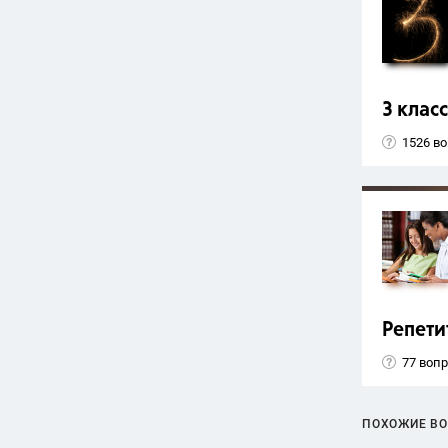
3 класс
1526 в
Репети
77 воп
ПОХОЖИЕ В