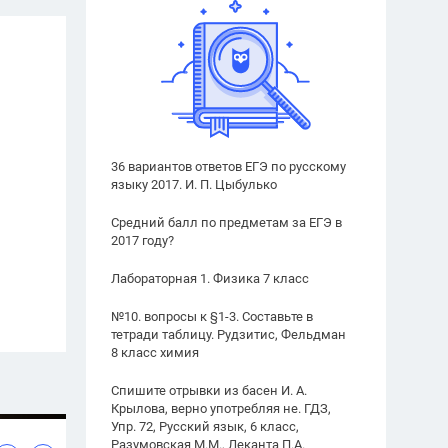
36 вариантов ответов ЕГЭ по русскому
языку 2017. И. П. Цыбулько
Средний балл по предметам за ЕГЭ в
2017 году?
Лабораторная 1. Физика 7 класс
№10. вопросы к §1-3. Составьте в
тетради таблицу. Рудзитис, Фельдман
8 класс химия
Спишите отрывки из басен И. А.
Крылова, верно употребляя не. ГДЗ,
Упр. 72, Русский язык, 6 класс,
Разумовская М.М., Леканта П.А.