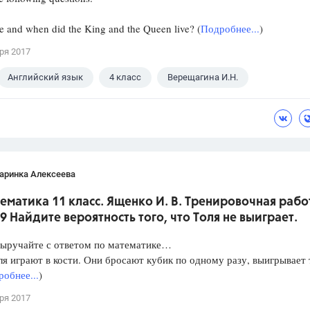
and when did the King and the Queen live? (
Подробнее...
)
ря 2017
Английский язык
4 класс
Верещагина И.Н.
аринка Алексеева
ематика 11 класс. Ященко И. В. Тренировочная рабо
9 Найдите вероятность того, что Толя не выиграет.
Выручайте с ответом по математике…
ля играют в кости. Они бросают кубик по одному разу, выигрывает 
обнее...
)
ря 2017