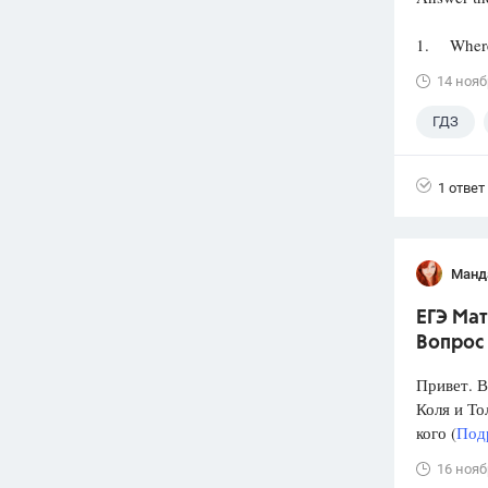
1. Where 
14 нояб
ГДЗ
1 ответ
Манд
ЕГЭ Мат
Вопрос 
Привет. 
Коля и То
кого (
Подр
16 нояб