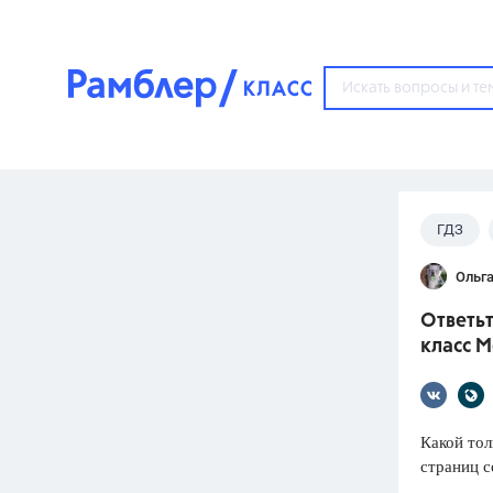
?
ГДЗ
Популярные тем
Ольга
ГДЗ
67571
ответ
Ответьт
ЕГЭ
класс М
3273
ответа
ОГЭ
3460
ответов
Какой тол
страниц с
ФИПИ
30
ответов