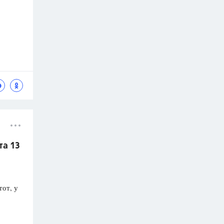
та 13
тот, у