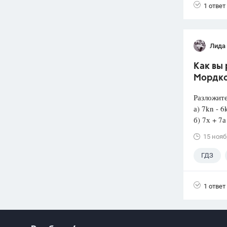
1 ответ
Лида
Как вы 
Мордко
Разложите
а) 7kn -
б) 7х + 7а
15 нояб
ГДЗ
1 ответ