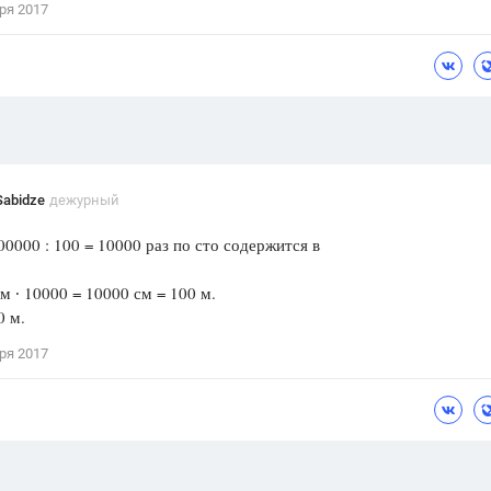
ря 2017
Цветков Л. А.
Психология
Отношения,
Любовь,
Красота,
Во
ПОКАЗАТЬ ВСЕ
Sabidze
дежурный
00 : 100 = 10000 раз по сто содержится в
∙ 10000 = 10000 см = 100 м.
0 м.
ря 2017