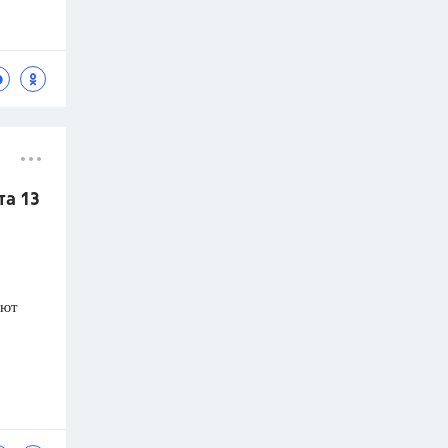
та 13
яют