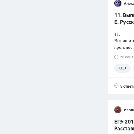
Алек
11. Вып
Е. Русс
11.
Выпишите 
произнос.
25 сент
ГДЗ
3 ответ
Изол
ЕГЭ-201
Расстав