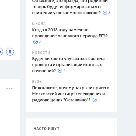
Объясните, это правда, что родители
теперь будут информироваться о
3
снижении успеваемости в школе?
ШКОЛА
спитание
Когда в 2018 году намечено
проведение основного периода ЕГЭ?
2
НОВОСТИ
Будет ли как-то улучшаться система
проверки и организации итоговых
2
сочинений?
ВУЗЫ
Подскажите, почему закрыли прием в
Московский институт телевидения и
1
радиовещания "Останкино"?
ЧАСТО ИЩУТ