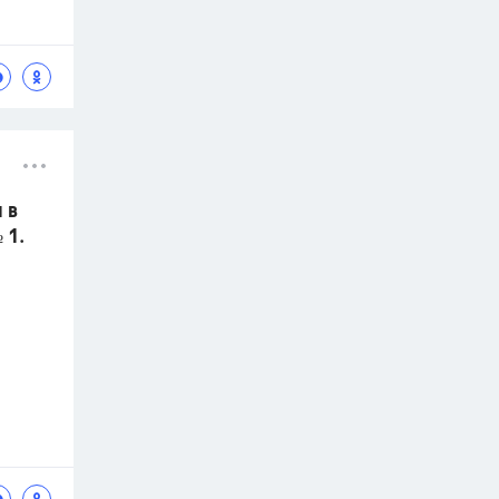
 в
 1.