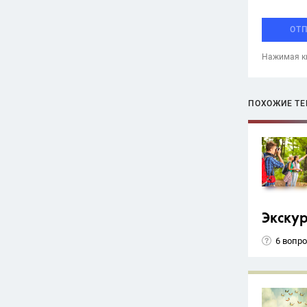
ОТ
Нажимая кн
ПОХОЖИЕ Т
Экску
6 вопр