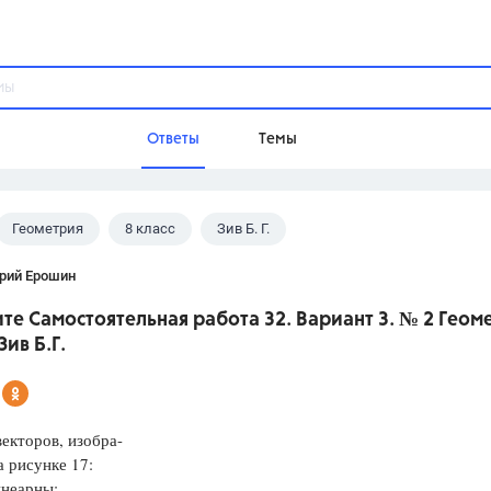
Ответы
Темы
Геометрия
8 класс
Зив Б. Г.
ы
Домашнее задание
Русский язык,
Химия,
Геометрия,
рий Ерошин
Обществознание,
Физика
е Самостоятельная работа 32. Вариант 3. № 2 Геом
Школа
Зив Б.Г.
9 класс,
8 класс,
11 класс,
10 клас
6 класс,
4 класс,
5 класс,
1 класс,
Учебники
векторов, изобра-
 рисунке 17:
Разумовская М.М.,
Габриелян О.С
неарны;
Рудзитис Г.Е.,
Цыбулько И.П.,
Атан