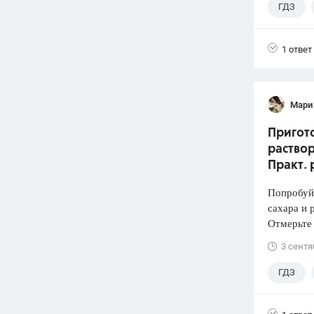
ГДЗ
1 ответ
Мари
Пригото
раствор
Практ. 
Попробуй
сахара и 
Отмерьте
3 сентя
ГДЗ