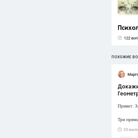
Психо
122 во
ПОХОЖИЕ В
Марг
Докажит
Геометр
Привет. З
Три прямы
23 июл