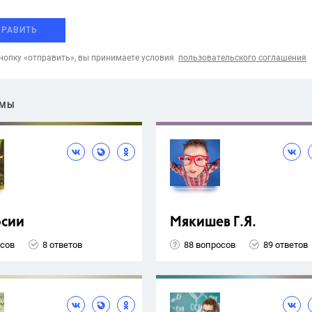
ПРАВИТЬ
опку «отправить», вы принимаете условия
пользовательского соглашения
ЕМЫ
рсии
Мякишев Г.Я.
осов
8 ответов
88 вопросов
89 ответов