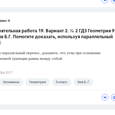
фимс К
ятельная работа 19. Вариант 2. № 2 ГДЗ Геометрия 9
ив Б.Г. Помогите доказать, используя параллельный
с
 параллельный перенос, докажите, что углы при основании
ренной трапеции равны между собой.
бря 2017
Экзамены
Геометрия
9 класс
Зив Б. Г.