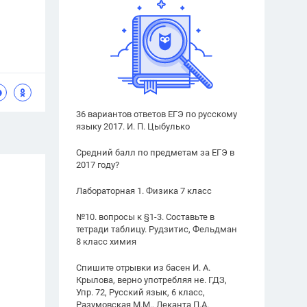
36 вариантов ответов ЕГЭ по русскому
языку 2017. И. П. Цыбулько
Средний балл по предметам за ЕГЭ в
2017 году?
Лабораторная 1. Физика 7 класс
№10. вопросы к §1-3. Составьте в
тетради таблицу. Рудзитис, Фельдман
8 класс химия
Спишите отрывки из басен И. А.
Крылова, верно употребляя не. ГДЗ,
Упр. 72, Русский язык, 6 класс,
Разумовская М.М., Леканта П.А.