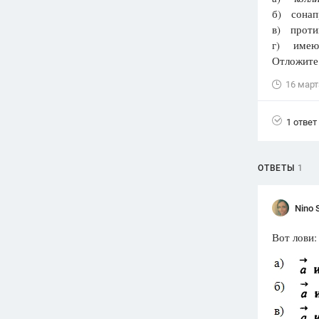
б) сонап
Вузы
в) проти
1752
ответа
г) имеют
Отложите 
Олимпиады
82
ответа
16 март
Spotlight
1551
ответ
1 ответ
ГИА
280
ответов
ОТВЕТЫ
1
Nino 
Вот лови: