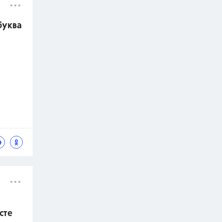
буква
сте