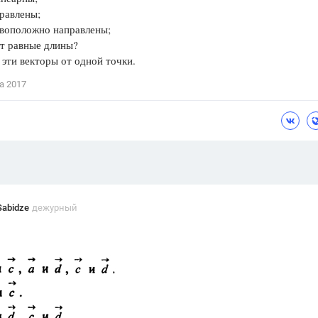
равлены;
Цветков Л. А.
воположно направлены;
 равные длины?
Психология
эти векторы от одной точки.
Отношения,
Любовь,
Красота,
Во
а 2017
ПОКАЗАТЬ ВСЕ
Sabidze
дежурный