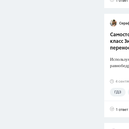
1 ответ
Сера
Самосто
класс З
перено
Используя
равнобед
4 сентя
ГДЗ
1 ответ