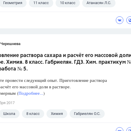
Геометрия
11 класс
10 класс
Атанасян Л.С.
 Черешнева
вление раствора сахара и расчёт его массовой доли
е. Химия. 8 класс. Габриелян. ГДЗ. Хим. практикум №
работа № 5.
те провести следующий опыт. Приготовление раствора
расчёт его массовой доли в растворе.
 мерным (
Подробнее...
)
бря 2017
Школа
8 класс
Химия
Габриелян О.С.