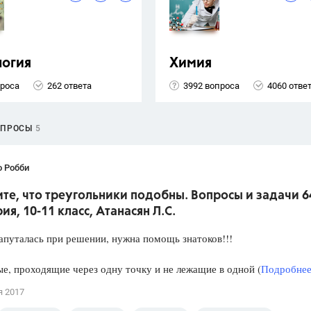
логия
Химия
проса
262 ответа
3992 вопроса
4060 отве
ОПРОСЫ
5
о Робби
е, что треугольники подобны. Вопросы и задачи 6
ия, 10-11 класс, Атанасян Л.С.
апуталась при решении, нужна помощь знатоков!!!
е, проходящие через одну точку и не лежащие в одной (
Подробнее.
я 2017