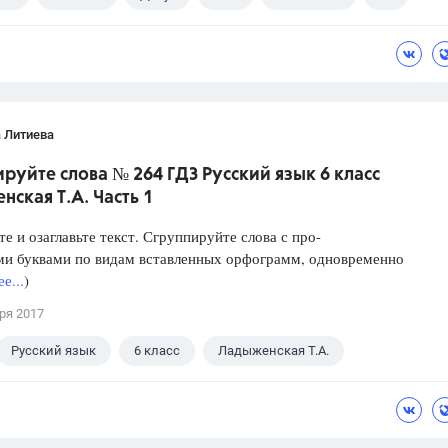
ГИА
Выпускной
ГДЗ
Учебники
 Литиева
руйте слова № 264 ГДЗ Русский язык 6 класс
ская Т.А. Часть 1
е и озаглавьте текст. Сгруппируйте слова с про-
и буквами по видам вставленных орфограмм, одновременно
е...
)
ря 2017
Русский язык
6 класс
Ладыженская Т.А.