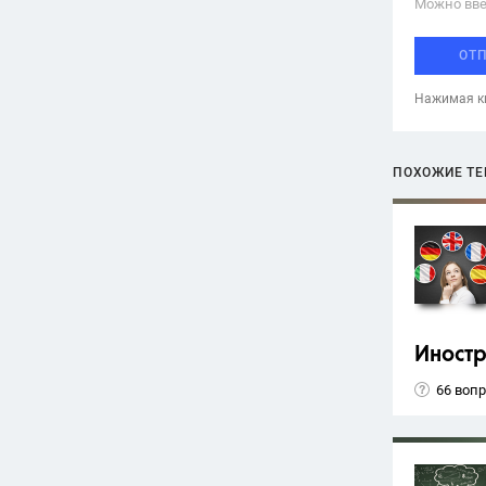
Можно вве
ОТ
Нажимая кн
ПОХОЖИЕ Т
Иност
66 воп