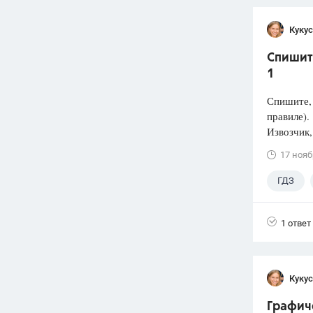
Кукус
Спишите
1
Спишите, 
правиле).
Извозчик,
17 нояб
ГДЗ
1 ответ
Кукус
Графиче