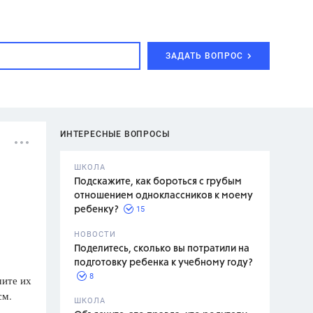
ЗАДАТЬ ВОПРОС
ИНТЕРЕСНЫЕ ВОПРОСЫ
ШКОЛА
Подскажите, как бороться с грубым
отношением одноклассников к моему
15
ребенку?
с,
7 класс,
НОВОСТИ
2 класс
Поделитесь, сколько вы потратили на
подготовку ребенка к учебному году?
8
шите их
см.
.,
ШКОЛА
асян Л.С.,