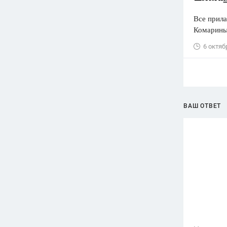
Все прила
Комариный
6 октяб
ВАШ ОТВЕТ