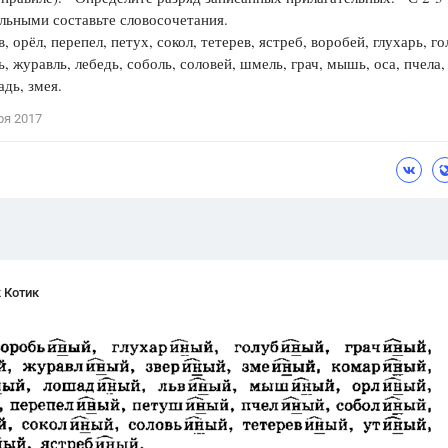
льными составьте словосочетания.
Цветков Л. А.
, орёл, перепел, петух, сокол, тетерев, ястреб, воробей, глухарь, го
рь, журавль, лебедь, соболь, соловей, шмель, грач, мышь, оса, пчела,
Психология
адь, змея.
Отношения,
Любовь,
Красота,
Во
ря 2017
ПОКАЗАТЬ ВСЕ
 Котик