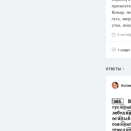
прилагате
Вузы
Комар, лев
1752
ответа
гусь, зве
утка, лош
Олимпиады
82
ответа
5 октяб
Spotlight
1551
ответ
1 ответ
ГИА
280
ответов
ОТВЕТЫ
1
Котик