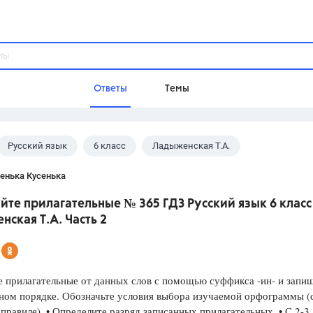
Ответы
Темы
Русский язык
6 класс
Ладыженская Т.А.
ы
Домашнее задание
Русский язык,
Химия,
Геометрия,
енька Кусенька
Обществознание,
Физика
те прилагательные № 365 ГДЗ Русский язык 6 класс
Школа
ская Т.А. Часть 2
9 класс,
8 класс,
11 класс,
10 клас
6 класс,
4 класс,
5 класс,
1 класс,
Учебники
 прилагательные от данных слов с помощью суффикса -ин- и запи
ном порядке. Обозначьте условия выбора изучаемой орфограммы (
Разумовская М.М.,
Габриелян О.С
 правиле). • Определите разряд записанных прилагательных. • С 2-3
Рудзитис Г.Е.,
Цыбулько И.П.,
Атан