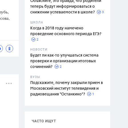
Объясните, это правда, что родители
теперь будут информироваться о
лубь,
3
снижении успеваемости в школе?
 сова,
ШКОЛА
спитание
Когда в 2018 году намечено
проведение основного периода ЕГЭ?
2
НОВОСТИ
Будет ли как-то улучшаться система
проверки и организации итоговых
2
сочинений?
ВУЗЫ
Подскажите, почему закрыли прием в
Московский институт телевидения и
1
радиовещания "Останкино"?
ЧАСТО ИЩУТ