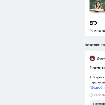
ЕГЭ
2985 в
ПОХОЖИЕ В
Дени
Геометр
1. Через 
паралельн
(
Подробне
21 нояб
Геометр