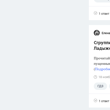
ЕГЭ
1 ответ
Елена
Сгруппи
Ладыжен
Прочитайт
пущенным
(
Подробне
18 нояб
ГДЗ
1 ответ