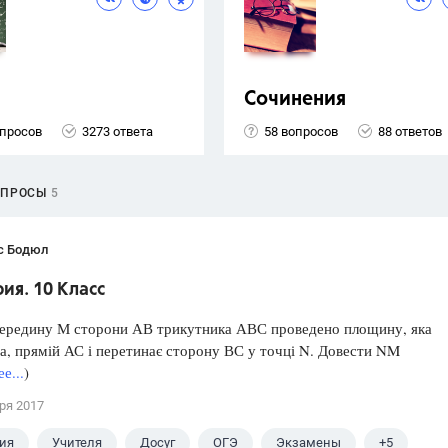
Сочинения
опросов
3273 ответа
58 вопросов
88 ответов
ОПРОСЫ
5
с Бодюл
ия. 10 Класс
середину М сторони АВ трикутника АВС проведено площину, яка
а, прямій АС і перетинає сторону ВС у точці N. Довести NM
е...
)
ря 2017
ия
Учителя
Досуг
ОГЭ
Экзамены
+5