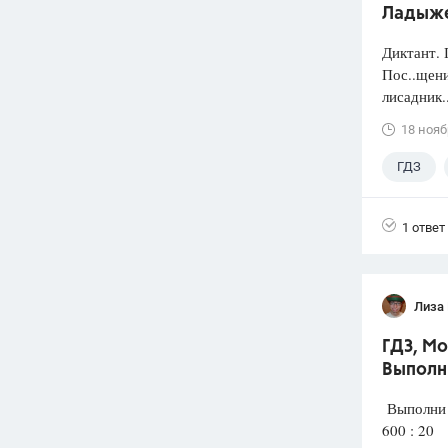
Ладыжен
Диктант. 
Пос..щени
лисадник..
18 нояб
ГДЗ
1 ответ
Лиза 
ГДЗ, Мо
Выполн
Выполни д
600 :