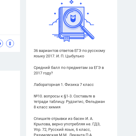
36 вариантов ответов ЕГЭ по русскому
языку 2017. И. П. Цыбулько
Средний балл по предметам за ЕГЭ в
2017 году?
Лабораторная 1. Физика 7 класс
№10. вопросы к §1-3. Составьте в
тетради таблицу. Рудзитис, Фельдман
8 класс химия
Спишите отрывки из басен И. А.
Крылова, верно употребляя не. ГДЗ,
Упр. 72, Русский язык, 6 класс,
Разумовская М.М., Леканта П.А.