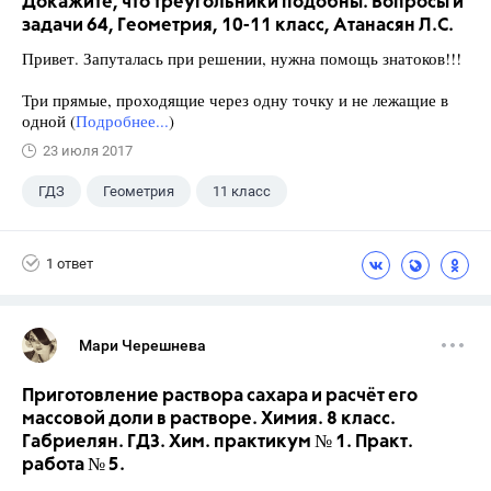
Докажите, что треугольники подобны. Вопросы и
задачи 64, Геометрия, 10-11 класс, Атанасян Л.С.
Привет. Запуталась при решении, нужна помощь знатоков!!!
Три прямые, проходящие через одну точку и не лежащие в
одной (
Подробнее...
)
23 июля 2017
ГДЗ
Геометрия
11 класс
10 класс
+1
Атанасян Л.С.
1 ответ
Мари Черешнева
Приготовление раствора сахара и расчёт его
массовой доли в растворе. Химия. 8 класс.
Габриелян. ГДЗ. Хим. практикум № 1. Практ.
работа № 5.