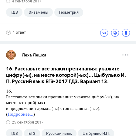
4 сентября 2017
ГДЗ
Экзамены
Геометрия
9 класс
+1
Зив Б. Г.
1 ответ
Леха Лешка
16. Расставьте все знаки препинания: укажите
цифру(-ы), на месте которой(-ых)... Цыбулько И.
П. Русский язык ЕГЭ-2017 ГДЗ. Вариант 13.
16.
Расставьте все знаки препинания: укажите цифру(-ы), на
месте которой(-ых)
в предложении должна(-ы) стоять запятая(-ые).
(
Подробнее...
)
25 сентября 2017
ГДЗ
ЕГЭ
Русский язык
Цыбулько И.П.