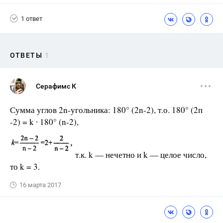
1 ответ
ОТВЕТЫ
1
Серафимс К
Сумма углов 2n-угольника: 180° (2n-2), т.о. 180° (2п
-2) = k ∙ 180° (n-2),
т.к. k — нечетно и k — целое число,
то k = 3.
16 марта 2017