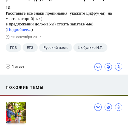
18.
Расставьте все знаки препинания: укажите цифру(-ы), на
месте которой(-ых)
в предложении должна(-ы) стоять запятая(-ые).
(
Подробнее...
)
25 сентября 2017
ГДЗ
ЕГЭ
Русский язык
Цыбулько И.П.
1 ответ
ПОХОЖИЕ ТЕМЫ