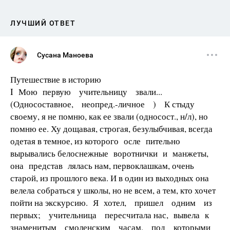
ЛУЧШИЙ ОТВЕТ
Сусана Маноева
Путешествие в историю
I Мою первую учительницу звали...
(Односоставное, неопред.-личное ) К стыду
своему, я не помню, как ее звали (односост., н/л), но
помню ее. Ху­ дощавая, строгая, безулыбчивая, всегда
одетая в темное, из которого осле­ пительно
вырывались белоснежные воротнички и манжеты,
она представ­ лялась нам, первоклашкам, очень
старой, из прошлого века. И в один из вы­ходных она
велела собраться у школы, но не всем, а тем, кто хочет
пойти на экскурсию. Я хотел, пришел одним из
первых; учительница пересчитала нас, вывела к
знаменитым смоленским часам, под которыми