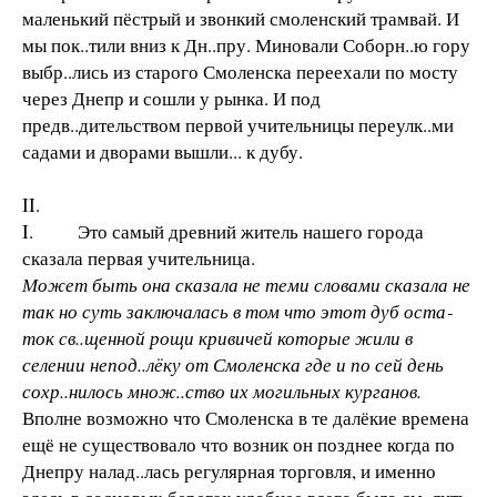
маленький пёстрый и звонкий смоленский трамвай. И
мы пок..тили вниз к Дн..пру. Миновали Соборн..ю гору
выбр..лись из старого Смоленска переехали по мосту
через Днепр и сошли у рынка. И под
предв..дительством первой учительницы переулк..ми
садами и дворами вышли... к дубу.
II.
I. Это самый древний житель нашего города
сказала первая учительница.
Может быть она сказала не теми словами сказала не
так но суть заключалась в том что этот дуб оста­
ток св..щенной рощи кривичей которые жили в
селении непод..лёку от Смоленска где и по сей день
сохр..нилось множ..ство их могильных курганов.
Вполне возможно что Смоленска в те далёкие времена
ещё не существовало что возник он позднее когда по
Днепру налад..лась регулярная торговля, и именно