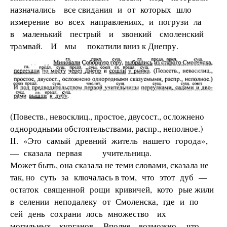
назначались все свидания и от которых шло
измерение во всех направлениях, и погрузи­ ла
в маленький пестрый и звонкий смоленский
трамвай. И мы покатили вниз к Днепру.
(Повеств., невосклиц., простое, двусост., осложнено
однородными обстоятельствами, распр., неполное.)
II. «Это самый древний житель нашего города»,
— сказала первая учи­тельница.
Может быть, она сказала не теми словами, сказала не
так, но суть за­ ключалась в том, что этот дуб —
остаток священной рощи кривичей, кото­ рые жили
в селении неподалеку от Смоленска, где и по
сей день сохрани­ лось множество их
могильных курганов. Вполне возможно, что