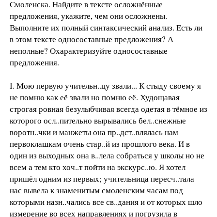
Смоленска. Найдите в тексте осложнённые
предложения, укажите, чем они осложнены.
Выполните их полный син­таксический анализ. Есть ли
в этом тексте односоставные предложения? А
неполные? Охарактеризуйте односоставные
предложения.
I. Мою первую учительн..цу звали... К стыду своему я
не помню как её звали но помню её. Худощавая
строгая ровная безулыбчивая всегда одетая в тёмное из
которого осл..пительно вырывались бел..снежные
воротн..чки и ман­жеты она пр..дст..влялась нам
первоклашкам очень стар..й из прошлого века. И в
один из выходных она в..лела со­браться у школы но не
всем а тем кто хоч..т пойти на экскурс..ю. Я хотел
пришёл одним из первых; учительница пересч..тала
нас вывела к знаменитым смоленским часам под
которыми назн..чались все св..дания и от которых шло
измерение во всех направлениях и погрузила в