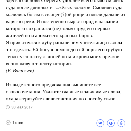
здесь в сосновых берегах удобнее всего было см..лить
суда после длинных и т..жёлых волоков. Смолили суда
м..лились богам в св..щен(?)ой роще и плы­ли дальше из
варяг в греки. И постепенно выр..с город в названии
которого сохранился (не)только труд его первых
жителей но и аромат его красных боров.
Я прик..снулся к дубу раньше чем учительница в..лела
это сделать. Ей-богу я помню до сей поры его грубую
те­плоту: теплоту л..доней пота и крови моих пре..ков
вечно живую т..плоту истории.
(Б. Васильев)
Из выделенного предложения выпишите все
словосочетания. Укажите главные и зависимые слова,
охарактеризуйте словосочетания по способу связи.
30 мая 2017
1 ответ