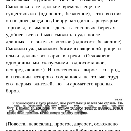
Смоленска в те далекие времена еще не
существовало (односост., безличное), что воз­ ник
он позднее, когда по Днепру наладилась регулярная
торговля, и именно здесь, в сосновых берегах,
удобнее всего было смолить суда после
длинных и тяжелых волоков (односост., безличное).
Смолили суда, молились богам в священной роще и
плыли дальше из варяг в греки. (Осложнено
однородны­ ми сказуемыми, односоставное,
неопред.-личное.) И постепенно вырос го­ род,
в названии которого сохранился не только труд
его первых жителей, но и аромат его красных
боров.
(Повеств., невосклиц., простое, двусост., осложнено
однородными дополнениями с обобщающим словом,